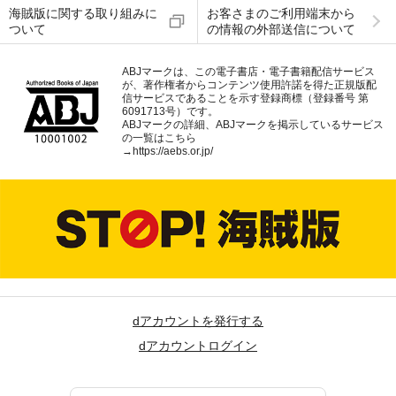
海賊版に関する取り組みに
お客さまのご利用端末から
ついて
の情報の外部送信について
ABJマークは、この電子書店・電子書籍配信サービス
が、著作権者からコンテンツ使用許諾を得た正規版配
信サービスであることを示す登録商標（登録番号 第
6091713号）です。
ABJマークの詳細、ABJマークを掲示しているサービス
の一覧はこちら
→
https://aebs.or.jp/
dアカウントを発行する
dアカウントログイン