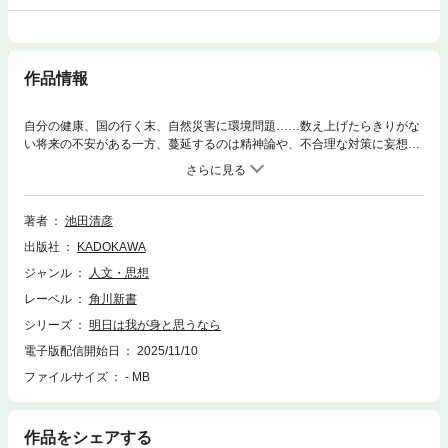
作品情報
自分の健康、国の行く末、自然災害に環境問題……数え上げたらきりがな
い将来の不安がある一方、蔓延するのは精神論や、不合理な対策に妄想ば
かり。どうしても心配が尽きぬというのなら事実とデータで解説しよう。
【目次】１ 明日の「自分」２ 明日の「日本」３ 明日の「地球」４
明日の「世間」５ 今日の「生活」
著者
池田清彦
出版社
KADOKAWA
ジャンル
人文・思想
レーベル
角川新書
シリーズ
明日は我が身と思うなら
電子版配信開始日
2025/11/10
ファイルサイズ
- MB
作品をシェアする