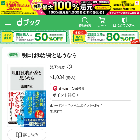
作品検索
カート
はじめての方へ
明日は我が身と思うなら
最新刊
池田清彦
1,034
(税込)
9
pt
獲得
ポイント詳細
dカード利用でさらにポイント+2%
返品不可
試し読み