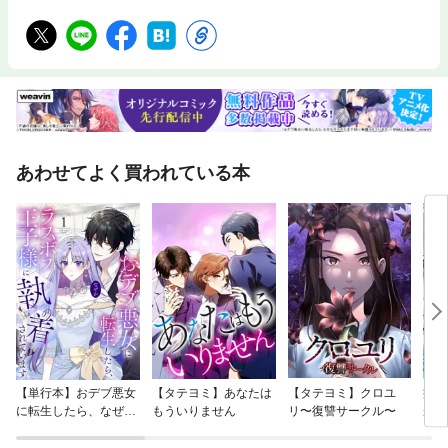
あわせてよく買われている本
【単行本】おデブ悪女
【タテヨミ】あなたは
【タテヨミ】クロユ
病弱
に転生したら、なぜか
もういりません
リ〜復讐サークル〜
が、
ラスボス王子様に執着
ぎて
されています
たち