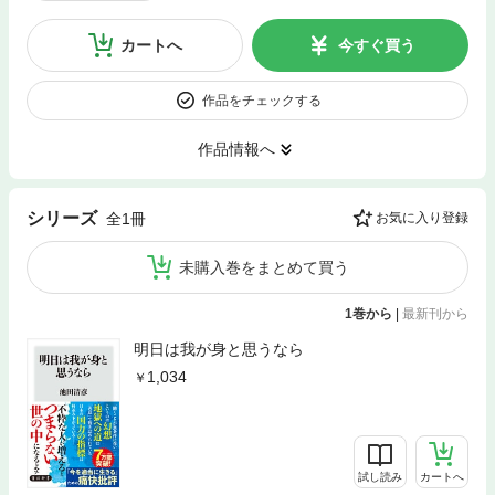
カートへ
今すぐ買う
作品をチェックする
作品情報へ
シリーズ
全1冊
お気に入り登録
未購入巻をまとめて買う
1巻から
|
最新刊から
明日は我が身と思うなら
1,034
試し読み
カートへ