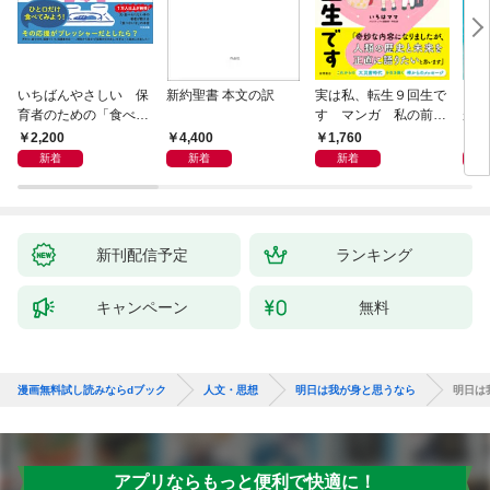
いちばんやさしい 保
新約聖書 本文の訳
実は私、転生９回生で
自閉
育者のための「食べな
す マンガ 私の前世
が小
い子」サポートＢＯＯ
物語
あう
2,200
4,400
1,760
2,
Ｋ 偏食・少食のお悩
新着
新着
新着
み解決！
新刊配信予定
ランキング
キャンペーン
無料
漫画無料試し読みならdブック
人文・思想
明日は我が身と思うなら
明日は
アプリならもっと便利で快適に！