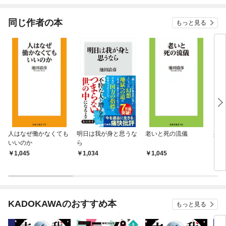
ね！
同じ作者の本
もっと見る
人はなぜ働かなくても
明日は我が身と思うな
老いと死の流儀
共感
いいのか
ら
1,045
1,034
1,045
1,
KADOKAWAのおすすめ本
もっと見る