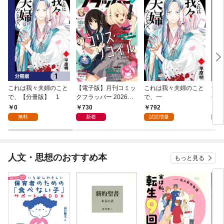
これは我々夫婦のこと
【電子版】月刊コミッ
これは我々夫婦のこと
チェ
で、【分冊版】 1
クフラッパー 2026年9
で、一
冊版
月号
0
730
792
0
無料
新着
試読増量
人文・思想のおすすめ本
もっと見る