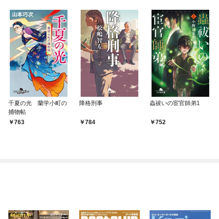
千夏の光 蘭学小町の
降格刑事
蟲祓いの宦官師弟1
捕物帖
763
784
752