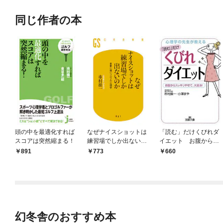
同じ作者の本
頭の中を最適化すれば
なぜナイスショットは
「読む」だけくびれダ
スコアは突然縮まる！
練習場でしか出ないの
イエット お腹からス
か 本番に強いゴルフの
ッキリやせて、大変
891
773
660
心理学
身！
幻冬舎のおすすめ本