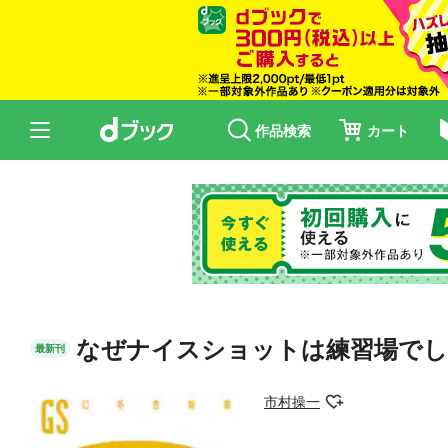
作品検索
カート
なぜナイスショットは練習場でし
最新刊
市村操一