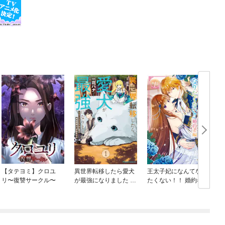
【タテヨミ】クロユ
異世界転移したら愛犬
王太子妃になんてなり
リ〜復讐サークル〜
が最強になりました ～
たくない！！ 婚約者編
シルバーフェンリルと
俺が異世界暮らしを始
めたら～ THE COMIC
ね