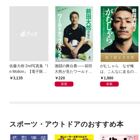
佐藤大樹 2nd写真集『I
激闘の舞台裏――前田
がむしゃら なぜ俺
n Motion』【電子限定
大然が見たワールドカ
は、こんなに走るのか
動画特典付き】
ップ2026
——。【電子限定合本
220
1,980
￥3,135
版】
新着
新着
スポーツ・アウトドアのおすすめ本