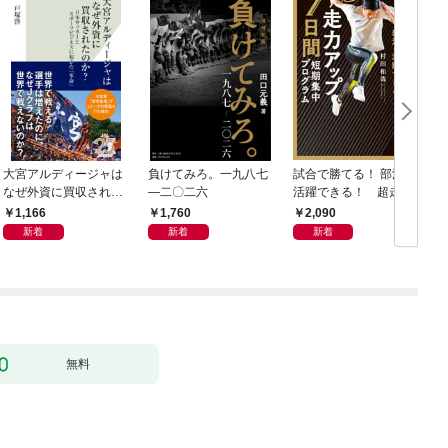
大宮アルディージャは
負けてみろ。一九八七
試合で勝てる！ 部活で
なぜ外資に買収された
―二〇二六
活躍できる！ 超走力
のか？～日本サッカー
アップ 7日間短期集中
1,166
1,760
2,090
とスポーツビジネスに
プログラム
新着
新着
新着
起きた「革命」～
無料