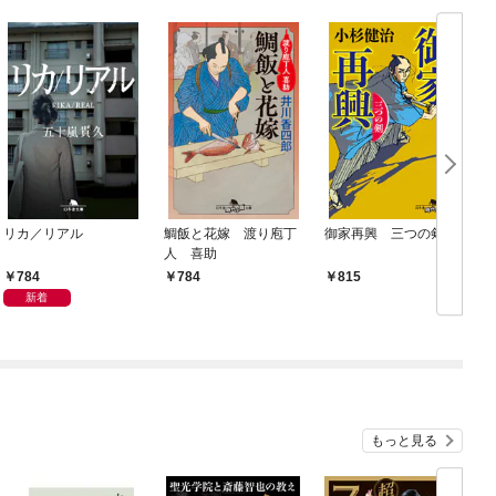
リカ／リアル
鯛飯と花嫁 渡り庖丁
御家再興 三つの剣
人 喜助
784
784
815
新着
もっと見る