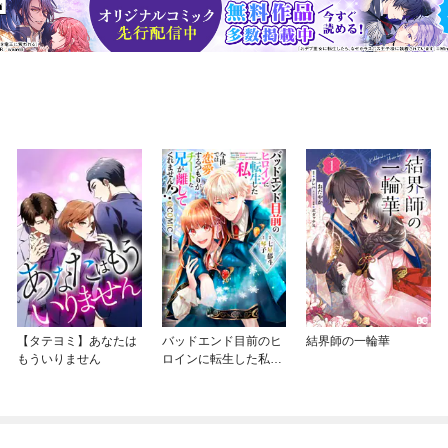
【タテヨミ】あなたは
バッドエンド目前のヒ
結界師の一輪華
もういりません
ロインに転生した私、
今世では恋愛するつも
りがチートな兄が離し
てくれません！？@C
OMIC