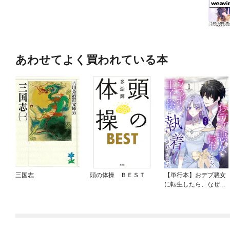
あわせてよく買われている本
三国志
頭の体操 ＢＥＳＴ
【単行本】おデブ悪女
に転生したら、なぜか
ラスボス王子様に執着
されています