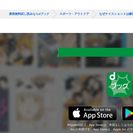
漫画無料試し読みならdブック
スポーツ・アウトドア
なぜナイスショットは練
Appleのロゴ、App Storeは、米国もしくはそ
Inc.の商標です。App Storeは、Apple In