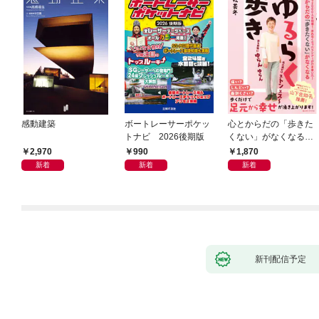
感動建築
ボートレーサーポケッ
心とからだの「歩きた
トナビ 2026後期版
くない」がなくなる
らせん流 ゆるらく歩
2,970
990
1,870
き
新着
新着
新着
新刊配信予定