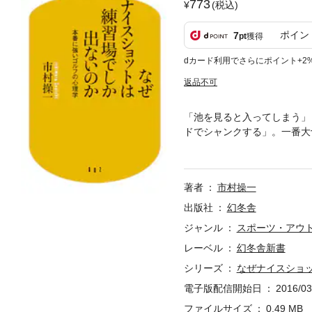
773
(税込)
ポイン
7
pt
獲得
dカード利用でさらにポイント+2
返品不可
「池を見ると入ってしまう」
ドでシャンクする」。一番大
心と体をズレなく連動させる
アは10打縮まる。練習場シ
著者
市村操一
出版社
幻冬舎
ジャンル
スポーツ・アウ
レーベル
幻冬舎新書
シリーズ
なぜナイスショ
電子版配信開始日
2016/03
ファイルサイズ
0.49 MB