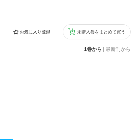
お気に入り登録
未購入巻をまとめて買う
1巻から
|
最新刊から