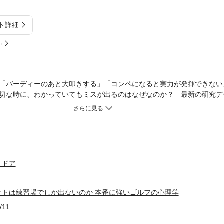
ト詳細
%
「バーディーのあと大叩きする」「コンペになると実力が発揮できない
切な時に、わかっていてもミスが出るのはなぜなのか？ 最新の研究デ
ポイントを伝授。1日300球打つよりも「よいイメージ」と「魔法のつ
ングル必読の書。
トドア
ットは練習場でしか出ないのか 本番に強いゴルフの心理学
/11