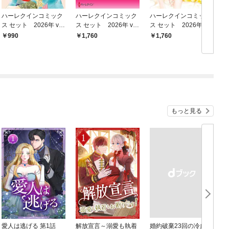
ハーレクインコミック
ハーレクインコミック
ハーレクインコミック
ス セット 2026年 vo
ス セット 2026年 vo
ス セット 2026年 vo
l.788
l.913
l.905
990
1,760
1,760
もっと見る
愛人は逃げる 第1話
解放宣言～溺愛も執着
婚約破棄23回の冷血貴