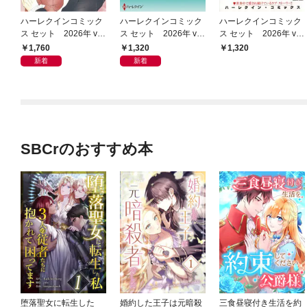
ハーレクインコミック
ハーレクインコミック
ハーレクインコミック
ス セット 2026年 vo
ス セット 2026年 vo
ス セット 2026年 vo
l.1077
l.1009
l.1001
1,760
1,320
1,320
新着
新着
SBCrのおすすめ本
堕落聖女に転生した
婚約した王子は元暗殺
三食昼寝付き生活を約