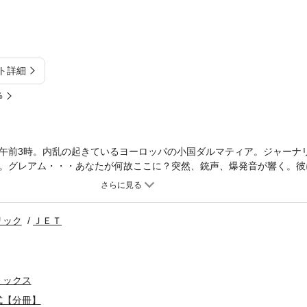
ト詳細
%
午前3時。内乱の起きているヨーロッパの小国ダルマティア。ジャーナ
。グレアム・・・あなたが何故ここに？突然、銃声、爆発音が響く。彼
彼は何者なの？その上、偽の結婚式を挙げる事になるなんて!?
リック
ＪＥＴ
ミックス
式【分冊】