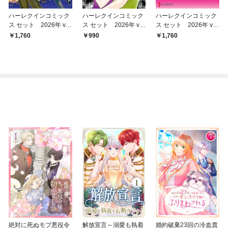
ハーレクインコミック
ハーレクインコミック
ハーレクインコミック
ス セット 2026年 vo
ス セット 2026年 vo
ス セット 2026年 vo
l.930
l.795
l.904
1,760
990
1,760
絶対に死ぬモブ悪役令
解放宣言～溺愛も執着
婚約破棄23回の冷血貴