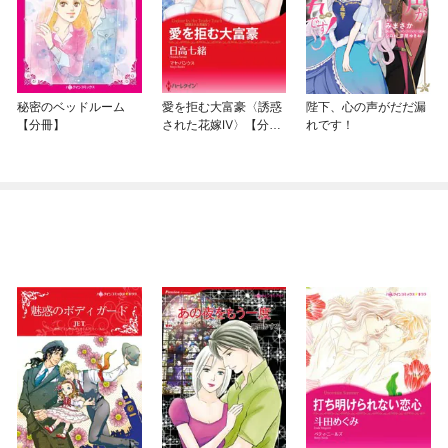
秘密のベッドルーム
愛を拒む大富豪〈誘惑
陛下、心の声がだだ漏
【分冊】
された花嫁Ⅳ〉【分
れです！
冊】