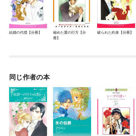
結婚の代償【分冊】
秘めた愛の行方【分
破られた約束【分冊】
冊】
同じ作者の本