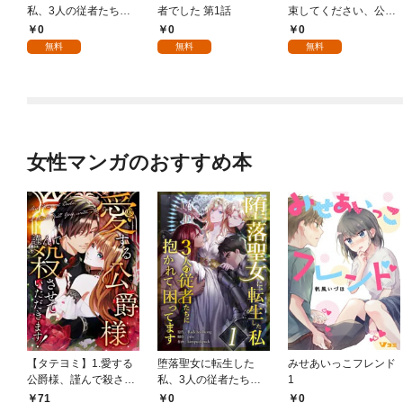
私、3人の従者たちに
者でした 第1話
束してください、公爵
抱かれて困ってます 第
様 1話
0
0
0
1話
無料
無料
無料
女性マンガのおすすめ本
【タテヨミ】1.愛する
堕落聖女に転生した
みせあいっこフレンド
公爵様、謹んで殺させ
私、3人の従者たちに
1
ていただきます！
抱かれて困ってます 第
71
0
0