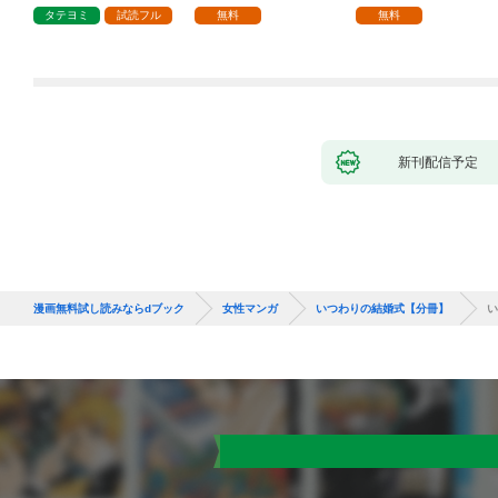
1話
タテヨミ
試読フル
無料
無料
新刊配信予定
漫画無料試し読みならdブック
女性マンガ
いつわりの結婚式【分冊】
い