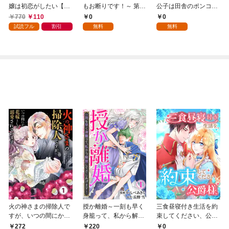
嬢は初恋がしたい【単
もお断りです！～ 第1
公子は田舎のポンコツ
行本版】 1巻
話
令嬢にふりまわされる
770
110
0
0
1話
試読フル
割引
無料
無料
火の神さまの掃除人で
授か離婚～一刻も早く
三食昼寝付き生活を約
すが、いつの間にか花
身籠って、私から解放
束してください、公爵
嫁として溺愛されてい
してさしあげます！1
様 1話
272
0
220