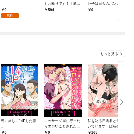
もお断りです！【単行
公子は田舎のポンコツ
本版】 1巻
令嬢にふりまわされる
0
594
￥0
￥
モノクロ版 第1話
無料
もっと見る
島に旅して14Pした話
マッサージ屋に行った
私を叱る日鷹君と毎晩
1
らエロいことされた話
シています［ばら売
1
り］ 第1話
0
0
165