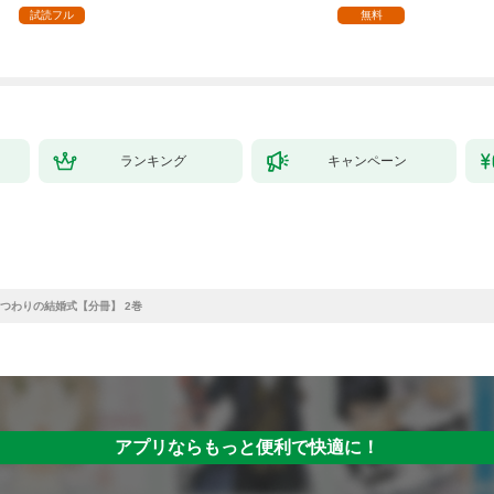
ます【単話】（１）
試読フル
無料
ランキング
キャンペーン
つわりの結婚式【分冊】 2巻
アプリならもっと便利で快適に！