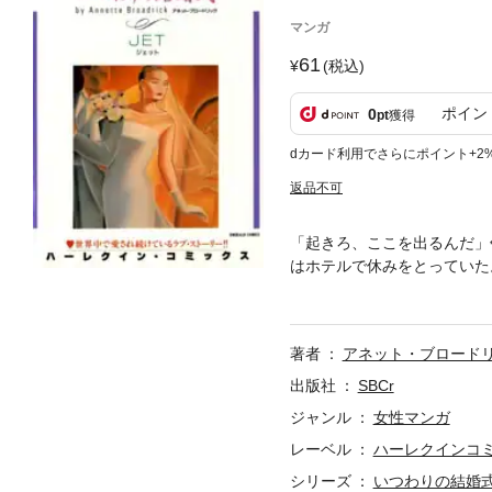
マンガ
61
(税込)
ポイン
0
pt
獲得
dカード利用でさらにポイント+2
返品不可
「起きろ、ここを出るんだ」
はホテルで休みをとっていた
はもう何度目になるだろう。
著者
アネット・ブロード
出版社
SBCr
ジャンル
女性マンガ
レーベル
ハーレクインコ
シリーズ
いつわりの結婚