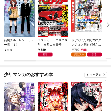
徒然チルドレン カラ
ベストカー ２０２６
信じていた仲間達にダ
魔女
ー版（１）
年 ９月１０日号
ンジョン奥地で殺され
かけたがギフト『無限
589
792
88
7
990
ガチャ』でレベル９９
新着
試読フル
割引
試
９９の仲間達を手に入
れて元パーティーメン
バーと世界に復讐＆
『ざまぁ！』します！
少年マンガのおすすめ本
もっと見る
（１）