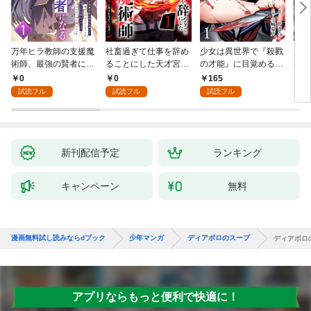
万年ヒラ教師の支援魔
社畜過ぎて仕事を辞め
少女は異世界で『殺戮
魔王
術師、最強の賢者にな
ることにした天才宮廷
の才能』に目覚める
者パ
る～不人気の支援魔術
魔術師～辺境の地でス
(話売り) #1
やっ
0
0
165
2
師は給料泥棒だと魔術
ローライフを夢見る
試読フル
試読フル
試読フル
大学をクビになった
が、不届き者を倒して
が、出世した元教え子
いたら『最果ての魔
たちのおかげで何も困
女』と呼ばれるように
らない件～ 第1話
なる～ 第1話
新刊配信予定
ランキング
キャンペーン
無料
漫画無料試し読みならdブック
少年マンガ
ディアボロのスープ
ディアボロ
アプリならもっと便利で快適に！