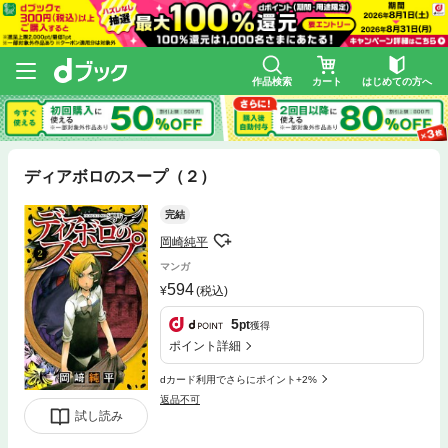
作品検索
カート
はじめての方へ
ディアボロのスープ（２）
完結
岡崎純平
マンガ
594
(税込)
5
pt
獲得
ポイント詳細
dカード利用でさらにポイント+2%
返品不可
試し読み