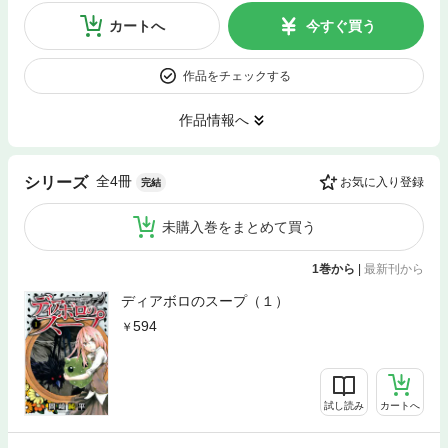
カートへ
今すぐ買う
作品をチェックする
作品情報へ
全4冊
シリーズ
お気に入り登録
完結
未購入巻をまとめて買う
1巻から
|
最新刊から
ディアボロのスープ（１）
594
試し読み
カートへ