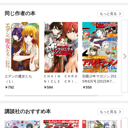
同じ作者の本
もっと見る
エデンの魔女たち
ＣＨＡＩＮ ＣＨＲＯ
別冊少年マガジン 201
ディ
（１）
ＮＩＣＬＥ ＣＲＩＭ
5年8月号 [2015年7月9
（１
ＳＯＮ（１）
日発売]
792
594
550
5
講談社のおすすめ本
もっと見る