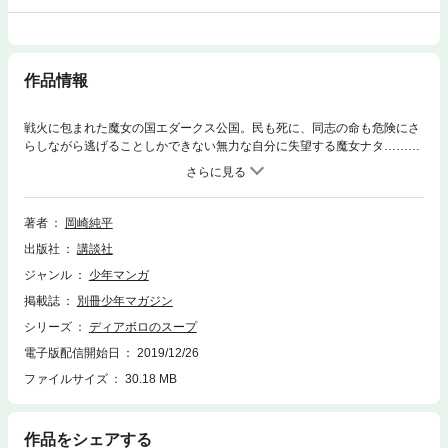
作品情報
戦火に包まれた魔女の国エダークス公国。民も死に、同志の命も危険にさ
らしながら逃げることしかできない無力な自分に失望する魔女ナタ……。
自分勝手に“生”を諦めようとするナタの姿にほおりは憤りを隠せない。自
分勝手に命を捨てるなんて私は絶対許さない！！ 本当に恐れるべきは何
なのか。心優しき魔女達が創り出す戦場とは――！？ 大反響、新・ダー
クファンタジー戦記！！
著者
岡崎純平
出版社
講談社
ジャンル
少年マンガ
掲載誌
別冊少年マガジン
シリーズ
ディアボロのスープ
電子版配信開始日
2019/12/26
ファイルサイズ
30.18 MB
作品をシェアする