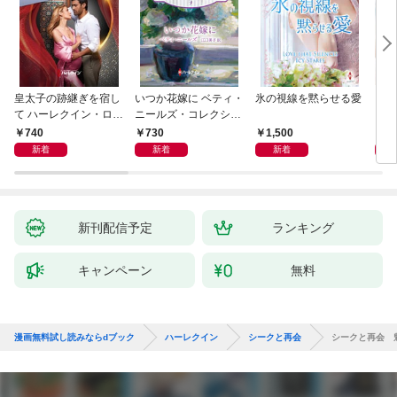
皇太子の跡継ぎを宿し
いつか花嫁に ベティ・
氷の視線を黙らせる愛
いく
て ハーレクイン・ロマ
ニールズ・コレクショ
【ハ
ンス～純潔のシンデレ
ン【ハーレクイン・マ
庫版
740
730
1,500
6
ラ～
スターピース版】
新着
新着
新着
新刊配信予定
ランキング
キャンペーン
無料
漫画無料試し読みならdブック
ハーレクイン
シークと再会
シークと再会 