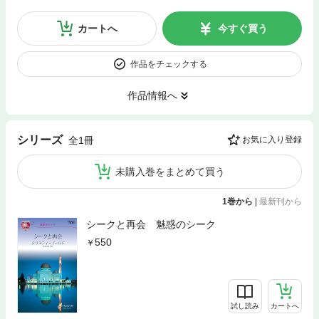
カートへ
今すぐ買う
作品をチェックする
作品情報へ
シリーズ
全1冊
お気に入り登録
未購入巻をまとめて買う
1巻から
|
最新刊から
シークと再会 魅惑のシーク
550
試し読み
カートへ