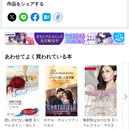
作品をシェアする
あわせてよく買われている本
思いがけない秘密【ハ
ホテル・チャッツフィ
無邪気なかけひき【ハ
愛な
ーレクイン・セレクト
ールド
ーレクイン・マスター