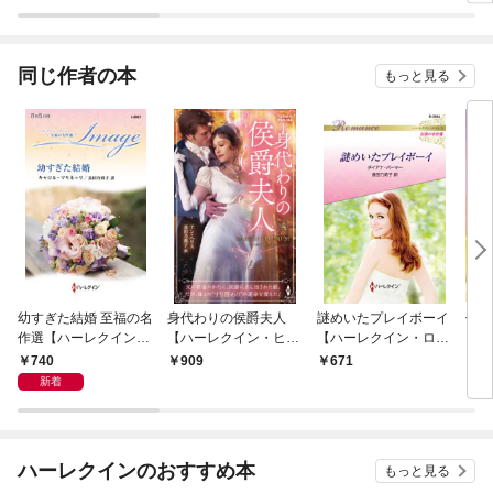
版】
ピース版】
同じ作者の本
もっと見る
幼すぎた結婚 至福の名
身代わりの侯爵夫人
謎めいたプレイボーイ
傷だ
作選【ハーレクイン・
【ハーレクイン・ヒス
【ハーレクイン・ロマ
【ハ
イマージュ版】
トリカル・スペシャル
ンス版】
版】
740
909
671
6
版】
新着
ハーレクインのおすすめ本
もっと見る