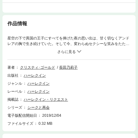
作品情報
星空の下で異国の王子にすべてを捧げた夜の思い出は、甘く切なくアンド
レアの胸で生き続けていた。そして今、変わらぬセクシーな笑みをたた
え、サムが目の前に立っている。「君に会わずにはいられなかった」七年
間手紙のひとつもよこさずにいたくせに、なぜ今ごろになって私に近づく
の？怒りと動揺を覚えつつも、アンドレアの全身を熱いおののきが走り抜
けた。★“アラブの首長（シーク）との夢恋物語”――情熱と神秘の国アラ
著者
クリスティ･ゴールド
長田乃莉子
ブ。そのアラブの国のシークは、誰よりも強くて傲慢、圧倒的な魅力の持
出版社
ハーレクイン
ち主です。アラブの国を舞台にした新作も現在発売中。スーザン・スティ
ーヴンスの「砂漠の王と月の女神」（Ｒ-２３６５）とキャロル・グレイス
ジャンル
ハーレクイン
の「異国の誘惑」（Ｉ-１９９４）もお見逃しなく！★
レーベル
ハーレクイン
掲載誌
ハーレクイン・リクエスト
シリーズ
シークと再会
電子版配信開始日
2019/12/04
ファイルサイズ
0.32 MB