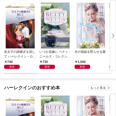
皇太子の跡継ぎを宿し
いつか花嫁に ベティ・
氷の視線を黙らせる愛
いく
て ハーレクイン・ロマ
ニールズ・コレクショ
【ハ
ンス～純潔のシンデレ
ン【ハーレクイン・マ
庫版
740
730
1,500
6
ラ～
スターピース版】
新着
新着
新着
ハーレクインのおすすめ本
もっと見る