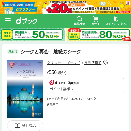
作品検索
カート
はじめての方へ
シークと再会 魅惑のシーク
最新刊
クリスティ･ゴールド
長田乃莉子
550
(税込)
5
pt
獲得
ポイント詳細
dカード利用でさらにポイント+2%
返品不可
試し読み