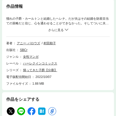
作品情報
憧れの子爵・カールトンと結婚したヘレナ。だが夫はその結婚を財産目当
ての策略だと信じ、心を通わせることができなかった。そしてついに夫
は、ヘレナが産んだ息子さえ「自分の子ではない」と言い放ち、そのまま
戦地へ赴き行方知れずになってしまう。そのあと、彼女は苦労の連続だっ
た。嫁いだ子爵家からあばずれ扱いされ、冷遇されつづけたのだ。だが７
年後、懸命に息子を育てる彼女のもとに、夫がぼろぼろの行き倒れ寸前の
著者
アニー･バロウズ
村田順子
姿で戻ってきた!?
出版社
SBCr
ジャンル
女性マンガ
レーベル
ハーレクインコミックス
シリーズ
帰ってきた子爵【分冊】
電子版配信開始日
2022/10/07
ファイルサイズ
1.88 MB
作品をシェアする