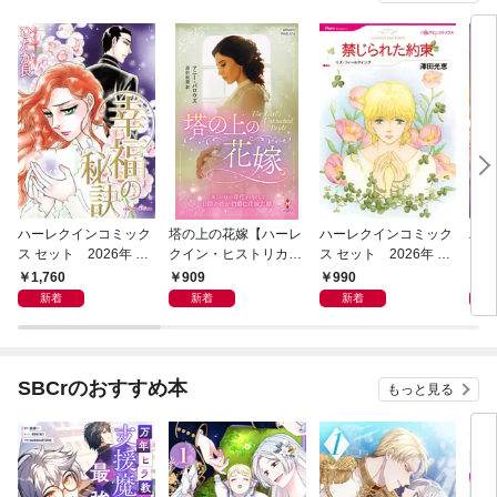
ハーレクインコミック
塔の上の花嫁【ハーレ
ハーレクインコミック
ハー
ス セット 2026年 vo
クイン・ヒストリカ
ス セット 2026年 vo
ス 
l.1079
ル・スペシャル版】
l.943
l.10
1,760
909
990
1,
新着
新着
新着
SBCrのおすすめ本
もっと見る