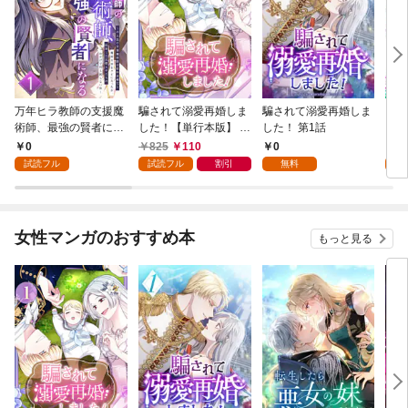
万年ヒラ教師の支援魔
騙されて溺愛再婚しま
騙されて溺愛再婚しま
ヒト
術師、最強の賢者にな
した！【単行本版】 1
した！ 第1話
る～不人気の支援魔術
巻
0
825
110
0
0
師は給料泥棒だと魔術
試読フル
試読フル
割引
無料
試
大学をクビになった
が、出世した元教え子
たちのおかげで何も困
らない件～ 第1話
女性マンガのおすすめ本
もっと見る