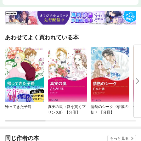
あわせてよく買われている本
帰ってきた子爵
真実の嵐〈愛を貫くプ
情熱のシーク〈砂漠の
憂鬱
リンスⅡ〉【分冊】
掟Ⅰ〉【分冊】
冊】
同じ作者の本
もっと見る