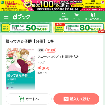
作品検索
カート
はじめての方へ
帰ってきた子爵【分冊】 1巻
完結
0円無料
アニー･バロウズ
村田順子
マンガ
0
(税込)
返品不可
カートへ
購入して読む