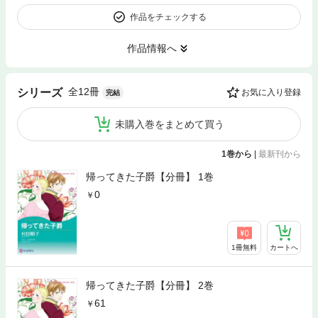
作品をチェックする
作品情報へ
全12冊
シリーズ
お気に入り登録
完結
未購入巻をまとめて買う
1巻から
|
最新刊から
帰ってきた子爵【分冊】 1巻
0
1冊無料
カートへ
帰ってきた子爵【分冊】 2巻
61