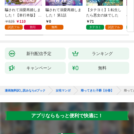
騙されて溺愛再婚しま
騙されて溺愛再婚しま
【タテヨミ】1.転生し
【タ
した！【単行本版】 1
した！ 第1話
たら悪女の妹でした
の私
巻
825
110
0
71
7
試読フル
割引
無料
タテヨミ
試読フル
タ
新刊配信予定
ランキング
キャンペーン
無料
漫画無料試し読みならdブック
女性マンガ
帰ってきた子爵【分冊】
帰って
アプリならもっと便利で快適に！