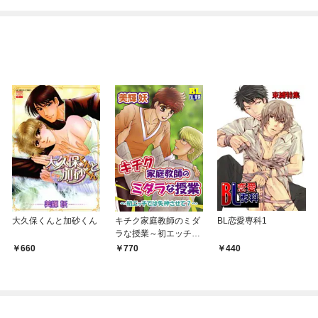
ね！？)
大久保くんと加砂くん
キチク家庭教師のミダ
BL恋愛専科1
ラな授業～初エッチで
は失神させて？～
660
770
440