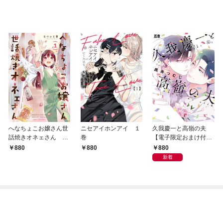
へなちょこお嬢さん世
ニセアイホンアイ １
久我慶一と高嶺の夫
話焼きオネェさん １
巻
【電子限定おまけ付
巻
き】
880
880
880
新着