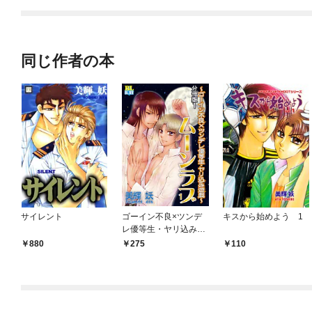
てくれません！？@C
OMIC
同じ作者の本
サイレント
ゴーイン不良×ツンデ
キスから始めよう 1
レ優等生・ヤリ込み遊
戯 分冊版 1
880
275
110