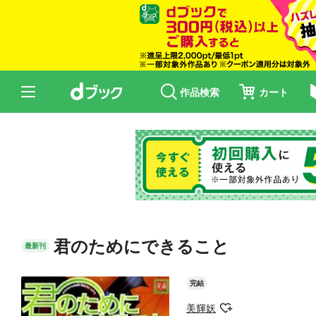
作品検索
カート
君のためにできること
最新刊
完結
美輝妖