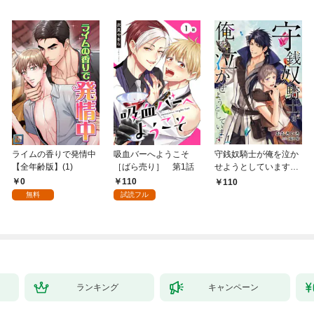
ライムの香りで発情中
吸血バーへようこそ
守銭奴騎士が俺を泣か
【全年齢版】(1)
［ばら売り］ 第1話
せようとしています
【単話】 1
0
110
110
無料
試読フル
ランキング
キャンペーン