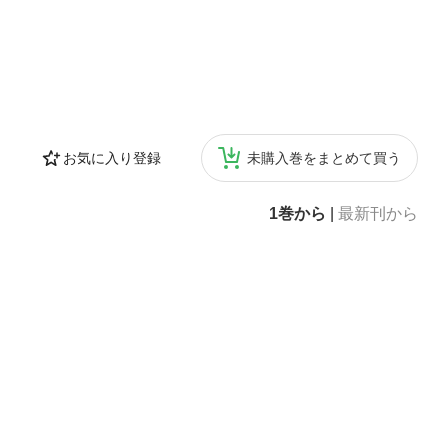
お気に入り登録
未購入巻をまとめて買う
1巻から
|
最新刊から