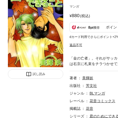
マンガ
880
(税込)
ポイン
8
pt
獲得
dカード利用でさらにポイント+2
返品不可
「金の亡者」。それがサッカ
は右京に札束をチラつかせて
試し読み
著者
美輝妖
出版社
芳文社
ジャンル
BLマンガ
レーベル
花音コミックス
掲載誌
花音
シリーズ
君のためにでき