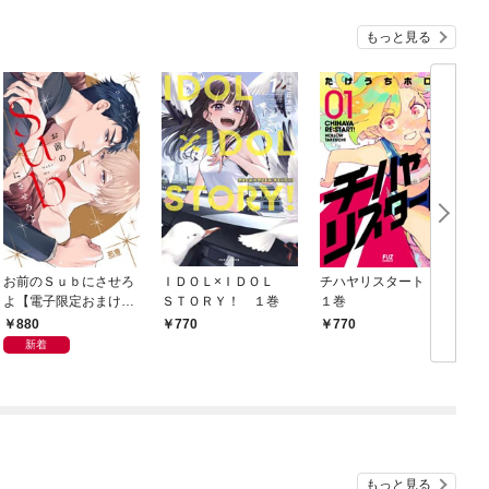
もっと見る
お前のＳｕｂにさせろ
ＩＤＯＬ×ＩＤＯＬ
チハヤリスタート！
よ【電子限定おまけ付
ＳＴＯＲＹ！ １巻
１巻
き】
880
770
770
新着
もっと見る