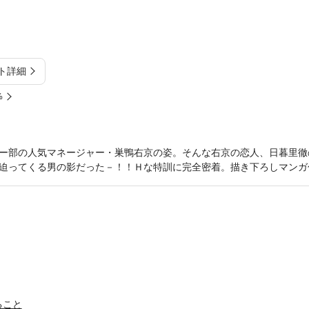
ト詳細
%
ー部の人気マネージャー・巣鴨右京の姿。そんな右京の恋人、日暮里徹
迫ってくる男の影だった－！！Ｈな特訓に完全密着。描き下ろしマンガ
ること