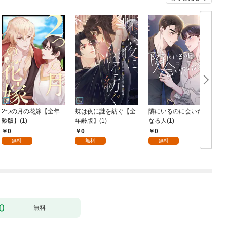
2つの月の花嫁【全年
蝶は夜に謎を紡ぐ【全
隣にいるのに会いたく
齢版】(1)
年齢版】(1)
なる人(1)
0
0
0
無料
無料
無料
無料