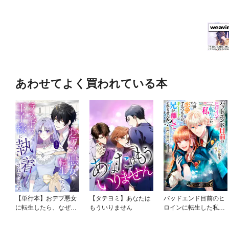
あわせてよく買われている本
【単行本】おデブ悪女
【タテヨミ】あなたは
バッドエンド目前のヒ
に転生したら、なぜか
もういりません
ロインに転生した私、
ラスボス王子様に執着
今世では恋愛するつも
されています
りがチートな兄が離し