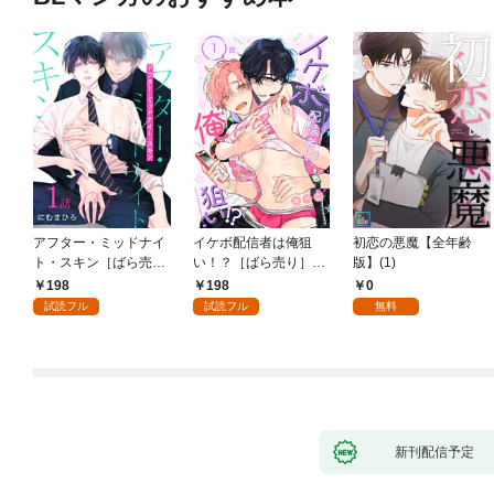
アフター・ミッドナイ
イケボ配信者は俺狙
初恋の悪魔【全年齢
ト・スキン［ばら売
い！？［ばら売り］
版】(1)
り］ 第1話
第1話
198
198
0
試読フル
試読フル
無料
新刊配信予定