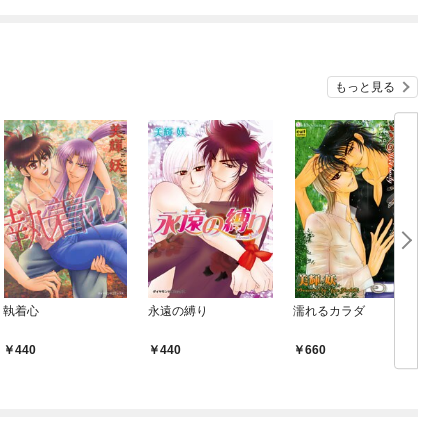
めたら～ THE COMIC
もっと見る
執着心
永遠の縛り
濡れるカラダ
440
440
660