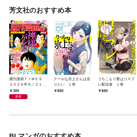
芳文社のおすすめ本
週刊漫画ＴＩＭＥＳ
クールな氷上さんは迫
うちこもり妻はコスプ
２０２６年８／２１・
りたい １巻
レ配信者 １巻
２８合併号
385
880
880
新着
BLマンガのおすすめ本