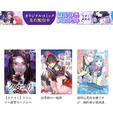
【タテヨミ】クロユ
結界師の一輪華
病弱な悪役令嬢です
リ〜復讐サークル〜
が、婚約者が過保護す
ぎて逃げ出したい(私た
ち犬猿の仲でしたよ