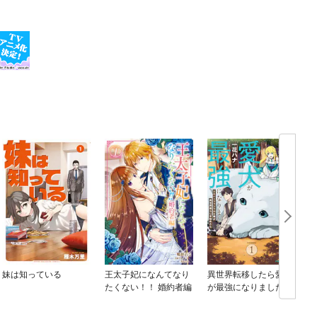
妹は知っている
王太子妃になんてなり
異世界転移したら愛犬
たくない！！ 婚約者編
が最強になりました ～
シルバーフェンリルと
俺が異世界暮らしを始