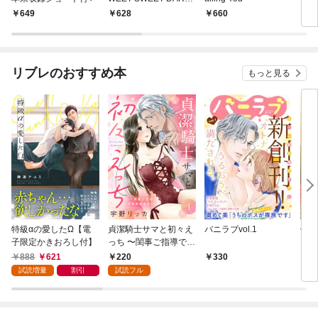
NG！〜
649
628
660
6
リブレのおすすめ本
もっと見る
特級αの愛したΩ【電
貞潔騎士サマと初々え
バニラブvol.1
偽者
子限定かきおろし付】
っち 〜閨事ご指導でき
どで
かねます！〜（1）
888
621
220
330
1
試読増量
割引
試読フル