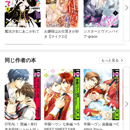
魔法少女にあこがれて
お嬢様はお仕置きが好
シスターとヴァンパイ
Lov
き【マイクロ】
ア-grace-
スタ
～
同じ作者の本
もっと見る
STEAL！ 慧編＜単行
学園ヘヴン 七条編 〜S
学園ヘヴン 遠藤編 〜C
学園
本未収録ショート付＞
WEET SWEET DARLI
alling You〜