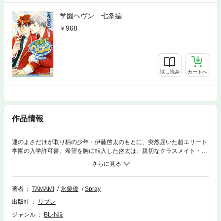
学園ヘヴン 七条編
968
試し読み
カートへ
作品情報
運のよさだけが取り柄の少年・伊藤啓太のもとに、突然届いた超エリート
学園の入学許可書。希望を胸に転入した啓太は、親切なクラスメイト・和
希の助けもあり、楽しい学園生活を送ることに。それなのに「君の入学は
間違いだった。退学して欲しい」だって？ 「なにがあってもお前を守
る」と真剣なまなざしの和希に啓太は…？ 大人気BLゲームのノベライ
ズ、アニメでも話題の遠藤編、イラスト入りで登場!!（※本作品は電子書籍
著者
TAMAMI
氷栗優
Spray
化して配信するにあたり一部単行本と異なる仕様がございます）
出版社
リブレ
ジャンル
BL小説