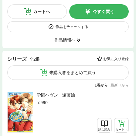
カートへ
今すぐ買う
作品をチェックする
作品情報へ
シリーズ
全2冊
お気に入り登録
未購入巻をまとめて買う
1巻から
|
最新刊から
学園ヘヴン 遠藤編
990
試し読み
カートへ