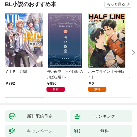
BL小説のおすすめ本
もっと見る
ＶＩＰ 共鳴
円い夜空 ～不眠症の
ハーフライン［分冊版
死に
いばら姫1～
１]
は、
験を
880
0
792
6
た。
新着
無料
新刊配信予定
ランキング
キャンペーン
無料