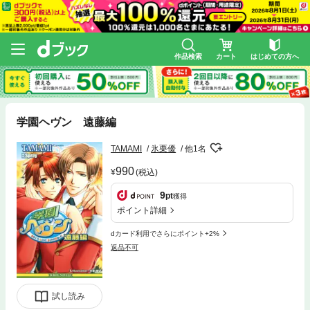
作品検索
カート
はじめての方へ
学園ヘヴン 遠藤編
TAMAMI
氷栗優
他1名
990
(税込)
9
pt
獲得
ポイント詳細
dカード利用でさらにポイント+2%
返品不可
試し読み