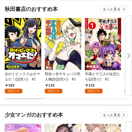
秋田書店のおすすめ本
もっと見る
次のトピックスはオマ
阿佐ヶ谷サキュバス同
半蔵と十三人の女忍た
弱虫
エだ！(話売り) #1
人物語(話売り) #1
ち(話売り) #1
IKE
165
110
110
6
試読フル
試読フル
試読フル
試
少女マンガのおすすめ本
もっと見る