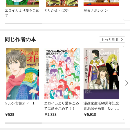
エロイカより愛をこめ
とりかえ・ばや
皇帝ナポレオン
酒と
て
べき
同じ作者の本
もっと見る
ケルン市警オド 1
エロイカより愛をこめ
漫画家生活60周年記念
魔弾
てに愛をこめて！！
青池保子画集 Contra
il航跡のかがやき
528
2,728
5,918
8