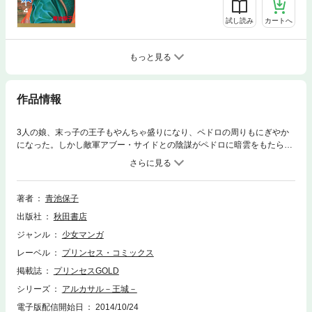
試し読み
カートへ
もっと見る
作品情報
3人の娘、末っ子の王子もやんちゃ盛りになり、ペドロの周りもにぎやか
になった。しかし敵軍アブー・サイドとの陰謀がペドロに暗雲をもたら
し、とうとう彼は背に矢を受けてしまう…!
著者
青池保子
出版社
秋田書店
ジャンル
少女マンガ
レーベル
プリンセス・コミックス
掲載誌
プリンセスGOLD
シリーズ
アルカサル－王城－
電子版配信開始日
2014/10/24