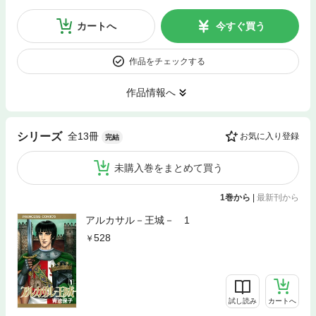
カートへ
今すぐ買う
作品をチェックする
作品情報へ
全13冊
シリーズ
お気に入り登録
完結
未購入巻をまとめて買う
1巻から
|
最新刊から
アルカサル－王城－ 1
528
試し読み
カートへ