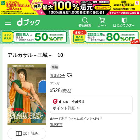
作品検索
カート
はじめての方へ
アルカサル－王城－ 10
完結
青池保子
マンガ
528
(税込)
4
pt
獲得
ポイント詳細
dカード利用でさらにポイント+2%
返品不可
試し読み