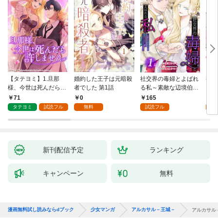
【タテヨミ】1.旦那
婚約した王子は元暗殺
社交界の毒婦とよばれ
視線
様、今世は死んだら許
者でした 第1話
る私～素敵な辺境伯令
る 1
しません
息に腕を折られたの
71
0
165
1
で、責任とってもらい
タテヨミ
試読フル
無料
試読フル
試
ます～［ばら売り］
第1話
新刊配信予定
ランキング
キャンペーン
無料
漫画無料試し読みならdブック
少女マンガ
アルカサル－王城－
アルカサル