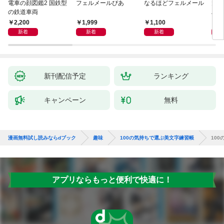
電車の顔図鑑2 国鉄型
フェルメールぴあ
なるほどフェルメール
大人
の鉄道車両
ハン
2,200
1,999
1,100
1,
新着
新着
新着
新刊配信予定
ランキング
キャンペーン
無料
漫画無料試し読みならdブック
趣味
100の気持ちで選ぶ美文字練習帳
10
アプリならもっと便利で快適に！