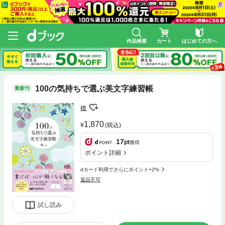
作品検索
カート
はじめての方へ
100の気持ちで選ぶ美文字練習帳
最新刊
穂
1,870
(税込)
17
pt
獲得
ポイント詳細
dカード利用でさらにポイント+2%
返品不可
試し読み