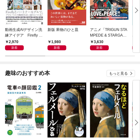
動画生成AIデザイン洗
新版 果物のひと皿
アニメ「TRIGUN STA
きれ
練アイデア Firefly &
MPEDE & STARGAZ
感で
Veo， Kling， etc.
E」 公式コンプリート
が伝
2,970
1,980
3,630
2,
ブック
新着
新着
新着
趣味のおすすめ本
もっと見る