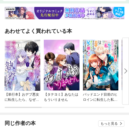
OK！
あわせてよく買われている本
【単行本】おデブ悪女
【タテヨミ】あなたは
バッドエンド目前のヒ
【タ
に転生したら、なぜか
もういりません
ロインに転生した私、
リ〜
ラスボス王子様に執着
今世では恋愛するつも
されています
りがチートな兄が離し
てくれません！？@C
OMIC
同じ作者の本
もっと見る