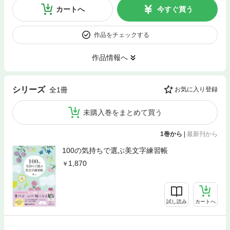
カートへ
今すぐ買う
作品をチェックする
作品情報へ
シリーズ
全1冊
お気に入り登録
未購入巻をまとめて買う
1巻から
|
最新刊から
100の気持ちで選ぶ美文字練習帳
1,870
試し読み
カートへ