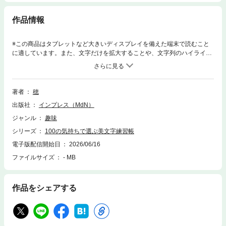
作品情報
※この商品はタブレットなど大きいディスプレイを備えた端末で読むこと
に適しています。また、文字だけを拡大することや、文字列のハイライ
ト、検索、辞書の参照、引用などの機能が使用できません。〈電子書籍版
について〉本書は固定レイアウト型の電子書籍です。リフロー型と異なり
ビューア機能が制限されるほか、端末によって見え方が異なります。【気
持ちに寄り添う言葉で、「心」と「文字」を整える新しいペン字習慣】大
著者
穂
好評『365日の美文字練習BOOK』『モテ字の法則 suiのペン字練習帳』の
出版社
インプレス（MdN）
著者・穂（すい）さん（TikTokフォロワー約18万人、Instagramフォロワ
ー約13万人）による、新しいペン字練習帳です。本書では、日々のさまざ
ジャンル
趣味
まな感情に寄り添う100のテーマと、約300のフレーズを収録。うれしい
シリーズ
100の気持ちで選ぶ美文字練習帳
日も、落ち込んだ日も、なんだかモヤモヤする日も。その時の気持ちにぴ
ったりの言葉を選びながら、自然と「心」と「文字」が整っていきます。
電子版配信開始日
2026/06/16
フレーズ手本・なぞり・空行・ピックアップ文字の解説つきで、だれでも
ファイルサイズ
- MB
無理なく、美しい文字が身につく構成。さらに、本がパタンと開く製本様
式を採用しているので、練習のたびに手で押さえる必要がなく、ストレス
なく書き込めます。書くことで気持ちを整理し、自分と向き合う時間が生
作品をシェアする
まれる。毎日の中に、そんなやさしい美文字習慣を取り入れてみません
か。〈こんな方にオススメ〉・書くことで気持ちを整理したい方・美文字
習慣を身につけたい方・大人っぽい字を書きたい方・ペン字練習を楽しみ
たい方〈本書の特長〉・日々のさまざまな感情に寄り添う100のテーマと
約300のフレーズを収録・パタンと開く製本様式なので手で押さえなくて