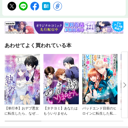
あわせてよく買われている本
【単行本】おデブ悪女
【タテヨミ】あなたは
バッドエンド目前のヒ
結界
に転生したら、なぜか
もういりません
ロインに転生した私、
ラスボス王子様に執着
今世では恋愛するつも
されています
りがチートな兄が離し