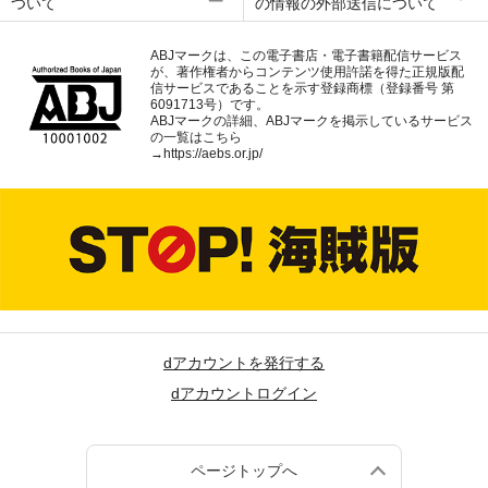
ついて
の情報の外部送信について
ABJマークは、この電子書店・電子書籍配信サービス
が、著作権者からコンテンツ使用許諾を得た正規版配
信サービスであることを示す登録商標（登録番号 第
6091713号）です。
ABJマークの詳細、ABJマークを掲示しているサービス
の一覧はこちら
→
https://aebs.or.jp/
dアカウントを発行する
dアカウントログイン
ページトップへ