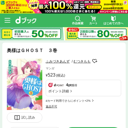
作品検索
カート
はじめての方へ
奥様はＧＨＯＳＴ ３巻
ふみづきあんず
むつきもも
マンガ
523
(税込)
4
pt
獲得
ポイント詳細
dカード利用でさらにポイント+2%
返品不可
試し読み