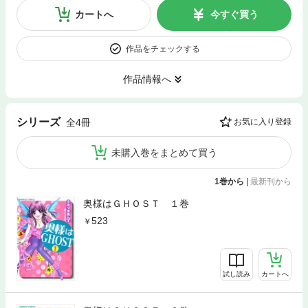
カートへ
今すぐ買う
作品をチェックする
作品情報へ
シリーズ
全4冊
お気に入り登録
未購入巻をまとめて買う
1巻から
|
最新刊から
奥様はＧＨＯＳＴ １巻
523
試し読み
カートへ