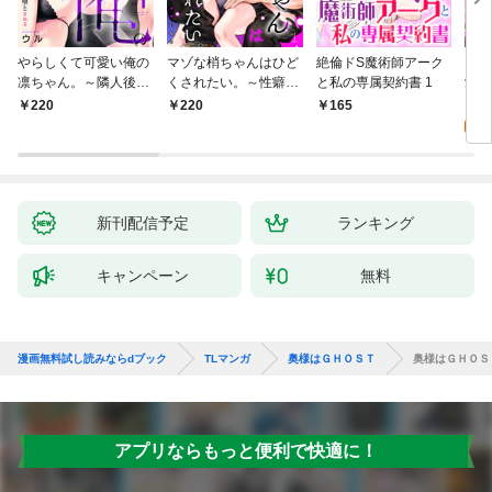
やらしくて可愛い俺の
マゾな梢ちゃんはひど
絶倫ドS魔術師アーク
キス
凛ちゃん。～隣人後輩
くされたい。～性癖マ
と私の専属契約書 1
愛？(
くんのイキすぎた執着
ッチした後輩と欲望の
0
220
220
165
にハメ堕とされる～(1)
ままにセックスしたら
～(1)
新刊配信予定
ランキング
キャンペーン
無料
漫画無料試し読みならdブック
TLマンガ
奥様はＧＨＯＳＴ
奥様はＧＨＯＳ
アプリならもっと便利で快適に！