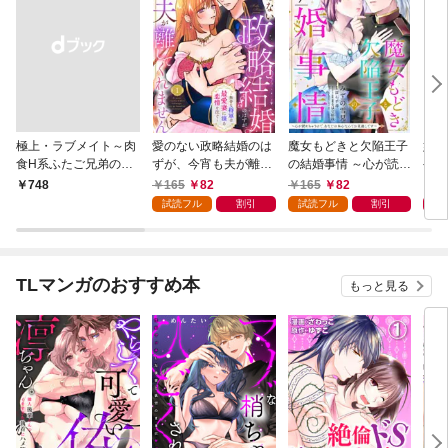
極上・ラブメイト～肉
愛のない政略結婚のは
魔女もどきと欠陥王子
婚約
食H系ふたご兄弟のお
ずが、今宵も夫が離し
の結婚事情 ～心が読め
やし
気にいり～
てくれません～無骨な
ちゃうので、あなたの
器用
165
82
165
82
1
￥748
将軍は最愛妻に滾る恋
本心なんてお見通しで
た【
試読フル
割引
試読フル
割引
情を注ぐ～【単話売】
す～【単話売】 1話
1話
TLマンガのおすすめ本
もっと見る