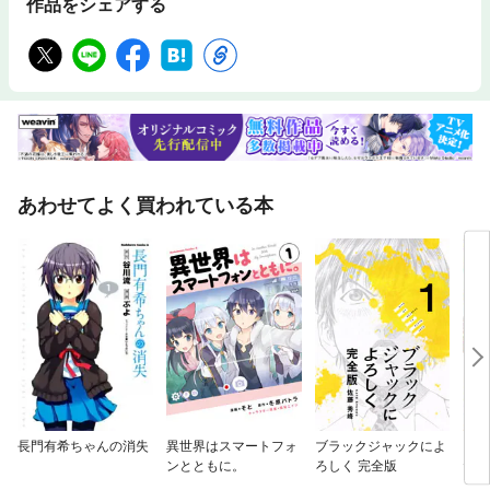
作品をシェアする
あわせてよく買われている本
長門有希ちゃんの消失
異世界はスマートフォ
ブラックジャックによ
クラ
ンとともに。
ろしく 完全版
た俺
メー