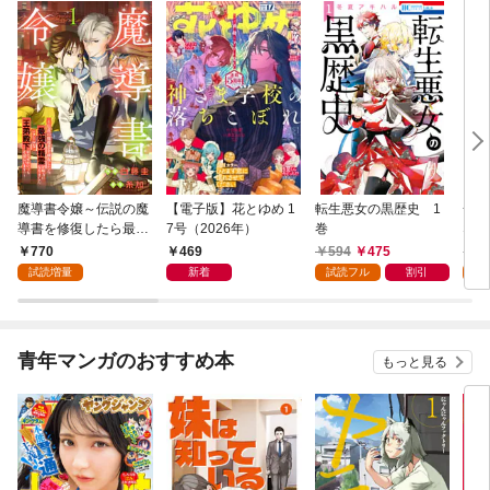
魔導書令嬢～伝説の魔
【電子版】花とゆめ 1
転生悪女の黒歴史 1
一途
導書を修復したら最強
7号（2026年）
巻
ない
の精霊が味方になりま
があ
770
469
594
475
5
した（クールな王弟殿
い！
試読増量
新着
試読フル
割引
試
下がなぜかいつもそば
にいます）～【おまけ
描き下ろし付き】 1
巻
青年マンガのおすすめ本
もっと見る