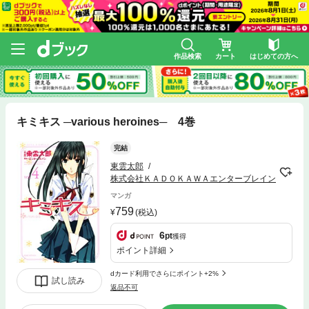
作品検索
カート
はじめての方へ
キミキス ─various heroines─ 4巻
完結
東雲太郎
株式会社ＫＡＤＯＫＡＷＡエンターブレイン
マンガ
759
(税込)
6
pt
獲得
ポイント詳細
dカード利用でさらにポイント+2%
試し読み
返品不可