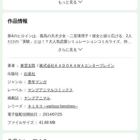
もっと見る
作品情報
第4のヒロインは、孤高の天才少女・二見瑛理子！彼女と繰り広げる、2人
だけの「実験」とは！？大人気恋愛シミュレーションコミカライズ、待望
の第4弾！！
著者
東雲太郎
株式会社ＫＡＤＯＫＡＷＡエンターブレイン
出版社
白泉社
ジャンル
青年マンガ
レーベル
ヤングアニマルコミックス
掲載誌
ヤングアニマル
シリーズ
キミキス ─various heroines─
電子版配信開始日
2014/07/25
ファイルサイズ
41.88 MB