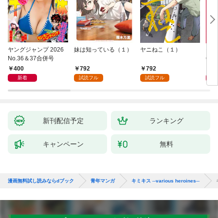
ヤングジャンプ 2026
妹は知っている（１）
ヤニねこ（１）
モー
No.36＆37合併号
6・3
日発
400
792
792
4
新着
試読フル
試読フル
新刊配信予定
ランキング
キャンペーン
無料
漫画無料試し読みならdブック
青年マンガ
キミキス ─various heroines─