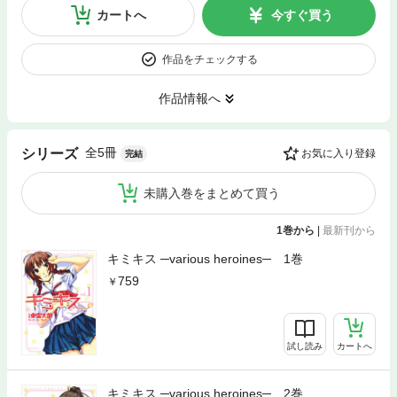
カートへ
今すぐ買う
作品をチェックする
作品情報へ
全5冊
シリーズ
お気に入り登録
完結
未購入巻をまとめて買う
1巻から
|
最新刊から
キミキス ─various heroines─ 1巻
759
試し読み
カートへ
キミキス ─various heroines─ 2巻