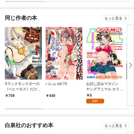
同じ作者の本
もっと見る
Sランクモンスターの
ハレム vol.74
お試し読みマガジン
【合
《ベヒーモス》だけ
ヤングアニマル カラー
オン
ど、猫と間違われてエ
版コミックス
3巻
0
759
440
1,
ルフ娘の騎士(ペット)
無料
として暮らしてます
1巻
白泉社のおすすめ本
もっと見る