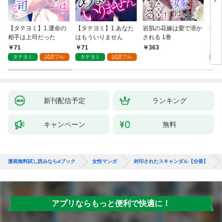
【タテヨミ】1.運命の
【タテヨミ】1.あなた
岩肌の花嫁は愛で溶か
愛し
相手は上司だった
はもういりません
される 1巻
い 
71
71
1
363
タテヨミ
試読フル
タテヨミ
試読フル
試
新刊配信予定
ランキング
キャンペーン
無料
漫画無料試し読みならdブック
女性マンガ
封印されたスキャンダル【分冊】
アプリならもっと便利で快適に！