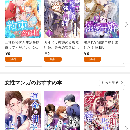
三食昼寝付き生活を約
万年ヒラ教師の支援魔
騙されて溺愛再婚しま
ヒト
束してください、公爵
術師、最強の賢者にな
した！ 第1話
様 1話
る～不人気の支援魔術
0
0
0
0
師は給料泥棒だと魔術
無料
無料
無料
大学をクビになった
が、出世した元教え子
たちのおかげで何も困
らない件～ 第1話
女性マンガのおすすめ本
もっと見る