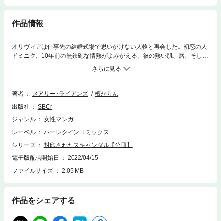
作品情報
オリヴィアは仕事先の結婚式場で思いがけない人物と再会した。初恋の人
ドミニク。10年前の無鉄砲な情熱がよみがえる。彼の熱い肌、唇、そし
て…。愛の行為について何も知らなかった私に、大人のドミニクは男性に
愛されることのすべてを教えてくれた。でもその結末は惨めすぎた。今さ
ら「愛してる」なんて言われても信じられるはずがない。強引なアプロー
チに心が折れそうになっても、絶対に受け入れてはだめ。プレイボーイと
著者
メアリー･ライアンズ
檀からん
名高い彼の罠に落ちるだけなのだから！
出版社
SBCr
ジャンル
女性マンガ
レーベル
ハーレクインコミックス
シリーズ
封印されたスキャンダル【分冊】
電子版配信開始日
2022/04/15
ファイルサイズ
2.05 MB
作品をシェアする