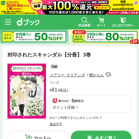
作品検索
カート
はじめての方へ
封印されたスキャンダル【分冊】 3巻
完結
メアリー･ライアンズ
檀からん
マンガ
61
(税込)
0
pt
獲得
ポイント詳細
dカード利用でさらにポイント+2%
返品不可
カートへ
今すぐ買う