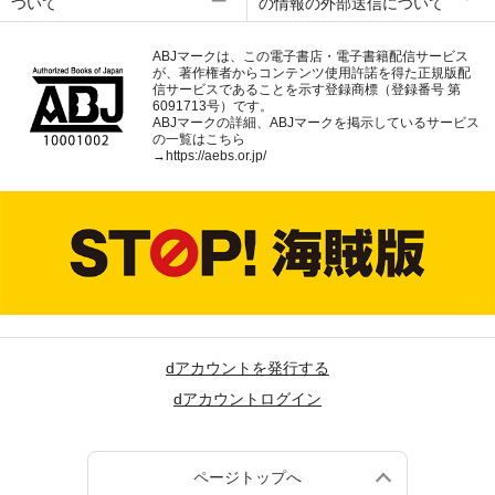
ついて
の情報の外部送信について
ABJマークは、この電子書店・電子書籍配信サービス
が、著作権者からコンテンツ使用許諾を得た正規版配
信サービスであることを示す登録商標（登録番号 第
6091713号）です。
ABJマークの詳細、ABJマークを掲示しているサービス
の一覧はこちら
→
https://aebs.or.jp/
dアカウントを発行する
dアカウントログイン
ページトップへ