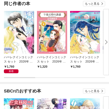
同じ作者の本
もっと見る
ハーレクインコミック
ハーレクインコミック
ハーレクインコミック
コミ
ス セット 2026年 vo
ス セット 2026年 vo
ス セット 2026年 vo
なる
l.1081
l.854
l.909
1
1,760
1,320
1,760
8
新着
SBCrのおすすめ本
もっと見る