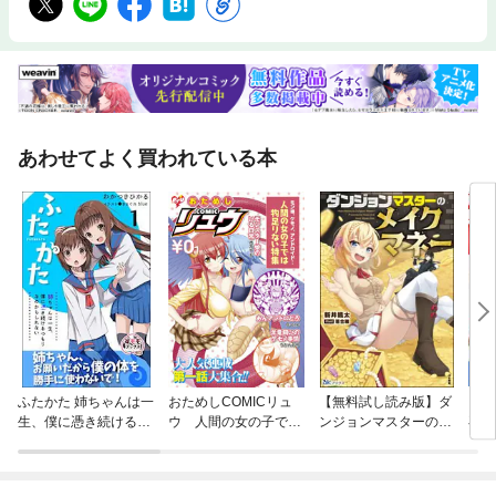
あわせてよく買われている本
ふたかた 姉ちゃんは一
おためしCOMICリュ
【無料試し読み版】ダ
『天
生、僕に憑き続けるつ
ウ 人間の女の子では
ンジョンマスターのメ
再生
もりなのかもしれない
物足りない編
イクマネー
国し
コミ
ボ試