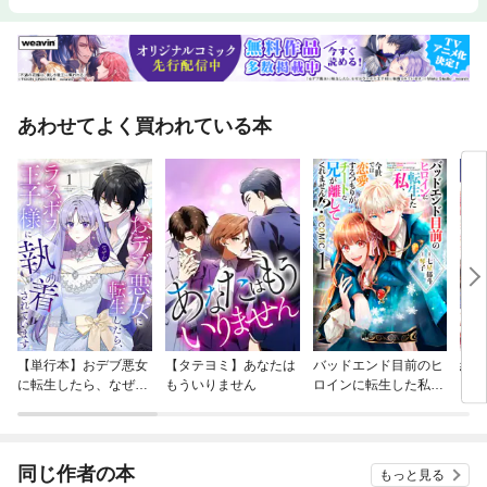
あわせてよく買われている本
【単行本】おデブ悪女
【タテヨミ】あなたは
バッドエンド目前のヒ
結界
に転生したら、なぜか
もういりません
ロインに転生した私、
ラスボス王子様に執着
今世では恋愛するつも
されています
りがチートな兄が離し
てくれません！？@C
OMIC
同じ作者の本
もっと見る