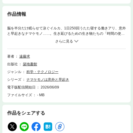
作品情報
脳を半分だけ眠らせて泳ぐイルカ、1日250回うたた寝する働きアリ、意外
と早起きなナマケモノ……。生き延びるための生き物たちの「時間の使い
方」を紐解く１冊！私たちの体は、「体内時計」という見えないリズムに
支配されています。しかし、この時間と戦っているのは人間だけではあり
ません。クマは長い冬を乗り切るために時間の流れを変え、暗闇の洞窟魚
は光のない世界で新しい時計を手に入れました。本書は、極限環境を生き
著者
遠藤求
抜く動物たちの驚くべき「時間の戦略」を通して、生命にとって"時間とは
出版社
築地書館
何か"を解き明かす１冊です。多様で奇妙で、しかしどこか私たちとつなが
っている「生き物たちの時間の物語」。読めばきっと、自分の「時間の使
ジャンル
科学・テクノロジー
い方」が変わります。
シリーズ
ナマケモノは意外と早起き
電子版配信開始日
2026/06/09
ファイルサイズ
- MB
作品をシェアする