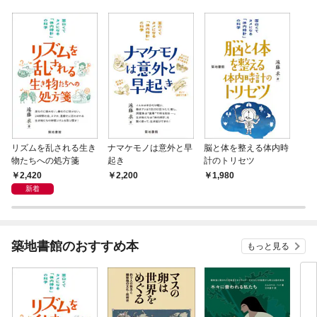
リズムを乱される生き
ナマケモノは意外と早
脳と体を整える体内時
物たちへの処方箋
起き
計のトリセツ
2,420
2,200
1,980
新着
築地書館のおすすめ本
もっと見る