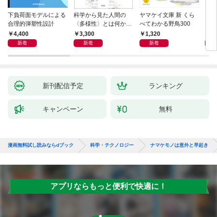
下負荷面モデルによる
科学から見た人間の
ヤマケイ文庫 新 くら
イラ
合理的弾塑性設計
〈多様性〉とは何か―
べてわかる野鳥300
と古
―遺伝科学と疑似科学
4,400
3,300
1,320
6,
新着
新着
新着
新刊配信予定
ランキング
キャンペーン
無料
漫画無料試し読みならdブック
科学・テクノロジー
ナマケモノは意外と早起き
アプリならもっと便利で快適に！