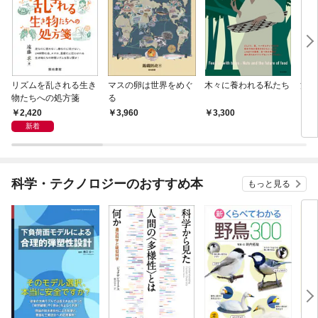
リズムを乱される生き
マスの卵は世界をめぐ
木々に養われる私たち
消え
物たちへの処方箋
る
2,420
3,960
3,300
2,
新着
科学・テクノロジーのおすすめ本
もっと見る