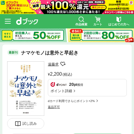
作品検索
カート
はじめての方へ
ナマケモノは意外と早起き
最新刊
遠藤求
2,200
(税込)
20
pt
獲得
ポイント詳細
dカード利用でさらにポイント+2%
返品不可
試し読み