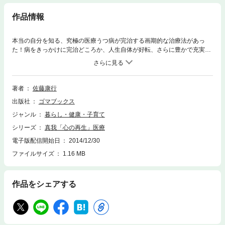
作品情報
本当の自分を知る、究極の医療うつ病が完治する画期的な治療法があっ
た！病をきっかけに完治どころか、人生自体が好転、さらに豊かで充実し
た人生を手に入れた方の実例を紹介。「心の再生」に注目したこれからの
医療についても、わかりやすく解説。
著者
佐藤康行
出版社
ゴマブックス
ジャンル
暮らし・健康・子育て
シリーズ
真我「心の再生」医療
電子版配信開始日
2014/12/30
ファイルサイズ
1.16 MB
作品をシェアする