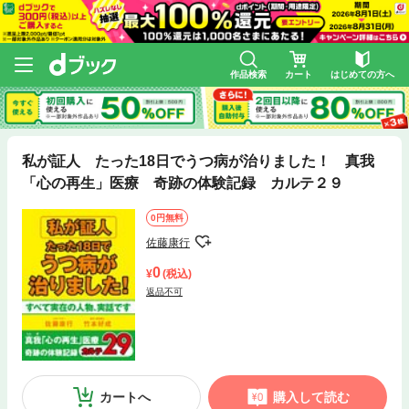
作品検索
カート
はじめての方へ
私が証人 たった18日でうつ病が治りました！ 真我
「心の再生」医療 奇跡の体験記録 カルテ２９
0円無料
佐藤康行
0
(税込)
返品不可
カートへ
購入して読む