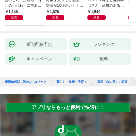
首のしわ たるみ 口
野菜を買ったら図鑑 -
ロンドン紳士と脳科学
新版
元の小じわ・二重あ
野菜が10倍おいしくな
に学ぶ 品格のあるマ
ご 何歳からでもここ
る保存法と64のレシピ
ウントのとり方
1,848
1,870
1,540
1,
まで若くなる！ 名医
-
新着
新着
新着
が教える最新１分体操
大全
新刊配信予定
ランキング
キャンペーン
無料
漫画無料試し読みならdブック
暮らし・健康・子育て
真我「心の再生」医療
アプリならもっと便利で快適に！