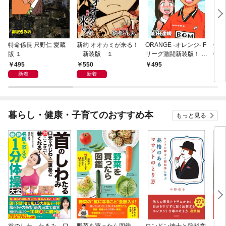
特命係長 只野仁 愛蔵
新約 オオカミが来る！
ORANGE -オレンジ- F
GE
版 １
新装版 １
リーグ激闘新装版！ 第
OF
１巻
495
550
495
4
新着
新着
暮らし・健康・子育てのおすすめ本
もっと見る