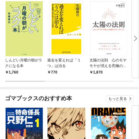
しんどい月曜の朝がラ
過去を変えれば「う
太陽の法則 心のモヤ
満月
クになる本
つ」は治る
モヤが消える究極のカ
ウンセリング
1,760
770
1,870
1,
ゴマブックスのおすすめ本
もっと見る