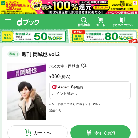
作品検索
カート
はじめての方へ
週刊 岡城也 vol.2
最新刊
末光美幸
岡城也
880
(税込)
8
pt
獲得
ポイント詳細
dカード利用でさらにポイント+2%
返品不可
カートへ
今すぐ買う