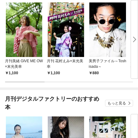
月刊美緒 GIVE ME OW
月刊 花村えみ×末光美
美男子ファイル～Tosh
月刊
×末光美幸
幸
isada～
美幸
1,100
1,100
880
1,
月刊デジタルファクトリーのおすすめ
もっと見る
本