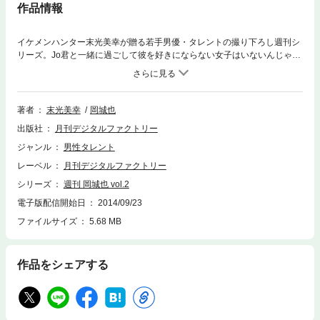
作品情報
イケメンハンター末光美幸が贈る若手男優・タレントの撮り下ろし週刊シ
リーズ。Jo君と一緒に過ごして彼を好きにならない女子はいないんじゃな
いかと思います。かっこ良くて優しくて一緒にいて楽しい。男性として最
高に魅力的な城也君を見ていただければと思います。
著者
末光美幸
岡城也
出版社
月刊デジタルファクトリー
ジャンル
男性タレント
レーベル
月刊デジタルファクトリー
シリーズ
週刊 岡城也 vol.2
電子版配信開始日
2014/09/23
ファイルサイズ
5.68 MB
作品をシェアする