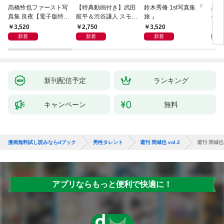
高橋怜也ファースト写
【特典動画付き】武田
鈴木秀脩 1st写真集 『
紀田
真集 良夜【電子版特典
航平＆渋谷謙人 スモー
旅 』
ove
付き】
クブルーの雨のち晴れ
特典
3,520
2,750
3,520
3,
ドラマ公式デジタル写
新着
新着
新着
真集
新刊配信予定
ランキング
キャンペーン
無料
漫画無料試し読みならdブック
男性タレント
週刊 岡城也 vol.2
週刊 岡城也 v
アプリならもっと便利で快適に！