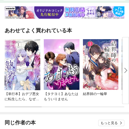
あわせてよく買われている本
【単行本】おデブ悪女
【タテヨミ】あなたは
結界師の一輪華
バッ
に転生したら、なぜか
もういりません
ロイ
ラスボス王子様に執着
今世
されています
りが
てく
OMI
同じ作者の本
もっと見る