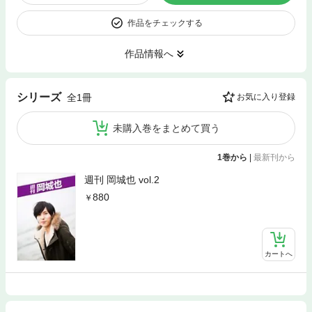
作品をチェックする
作品情報へ
シリーズ
全1冊
お気に入り登録
未購入巻をまとめて買う
1巻から
|
最新刊から
週刊 岡城也 vol.2
880
カートへ