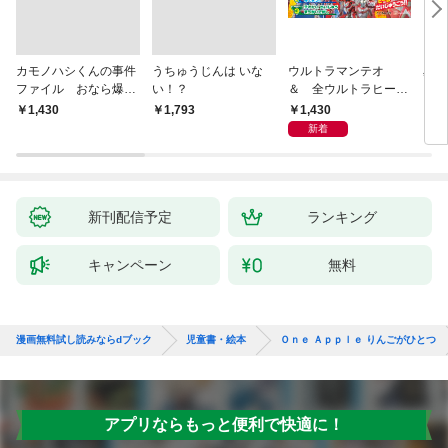
カモノハシくんの事件
うちゅうじんは いな
ウルトラマンテオ
星の
ファイル おなら爆
い！？
＆ 全ウルトラヒーロ
いグ
弾！ 危機イッパツ編
ー大集合 あそべるず
1,430
￥1,430
￥1,793
7
かん
新着
新刊配信予定
ランキング
キャンペーン
無料
漫画無料試し読みならdブック
児童書・絵本
Ｏｎｅ Ａｐｐｌｅ りんごがひとつ
アプリならもっと便利で快適に！