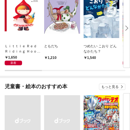
Ｌｉｔｔｌｅ Ｒｅｄ
ともだち
つめたい こおり どん
チビ
Ｒｉｄｉｎｇ Ｈｏｏｄ
なかたち？
おば
あかずきん
1,650
1,
1,210
1,540
新着
児童書・絵本のおすすめ本
もっと見る