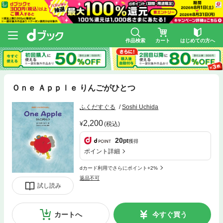
作品検索
カート
はじめての方へ
Ｏｎｅ Ａｐｐｌｅ りんごがひとつ
ふくだすぐる
Soshi Uchida
2,200
(税込)
20
pt
獲得
ポイント詳細
dカード利用でさらにポイント+2%
返品不可
試し読み
カートへ
今すぐ買う