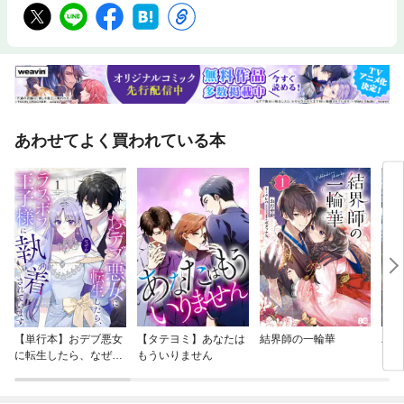
あわせてよく買われている本
【単行本】おデブ悪女
【タテヨミ】あなたは
結界師の一輪華
バッ
に転生したら、なぜか
もういりません
ロイ
ラスボス王子様に執着
今世
されています
りが