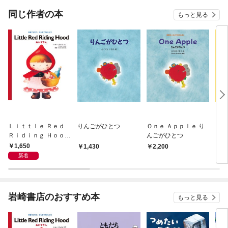
てく
OMI
同じ作者の本
もっと見る
Ｌｉｔｔｌｅ Ｒｅｄ
りんごがひとつ
Ｏｎｅ Ａｐｐｌｅ り
Ｔｈ
Ｒｉｄｉｎｇ Ｈｏｏｄ
んごがひとつ
ｏｗ
あかずきん
しに
1,650
1,430
2,200
2,
新着
岩崎書店のおすすめ本
もっと見る