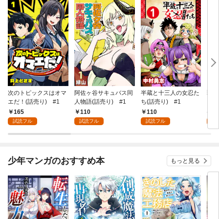
次のトピックスはオマ
阿佐ヶ谷サキュバス同
半蔵と十三人の女忍た
弱虫
エだ！(話売り) #1
人物語(話売り) #1
ち(話売り) #1
IKE
165
110
110
6
試読フル
試読フル
試読フル
試
少年マンガのおすすめ本
もっと見る