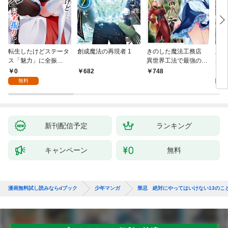
転生したけどステータ
創成魔法の再現者 1
きのした魔法工務店
王位
ス「魅力」に全振
異世界工法で最強の家
兆候
り！？(1)
づくりを（コミック）
入れ
0
0
682
748
１
る。
無料
新刊配信予定
ランキング
キャンペーン
無料
漫画無料試し読みならdブック
少年マンガ
禁忌 絶対にやってはいけない13のこ