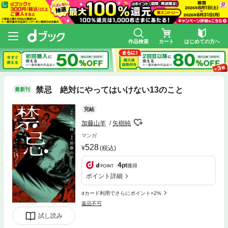
作品検索
カート
はじめての方へ
禁忌 絶対にやってはいけない13のこと
最新刊
完結
加藤山羊
矢樹純
マンガ
528
(税込)
4
pt
獲得
ポイント詳細
dカード利用でさらにポイント+2%
返品不可
試し読み