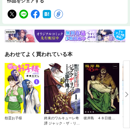
作品をシェアする
あわせてよく買われている本
怨霊お子様
終末のワルキューレ奇
彼岸島 ４８日後…
TS
譚 ジャック・ザ・リッ
ない
パーの事件簿