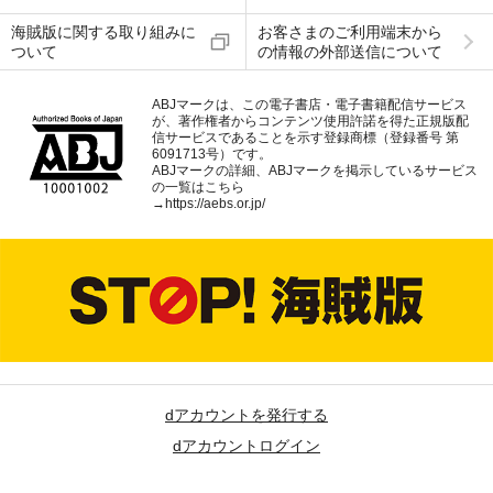
海賊版に関する取り組みに
お客さまのご利用端末から
ついて
の情報の外部送信について
ABJマークは、この電子書店・電子書籍配信サービス
が、著作権者からコンテンツ使用許諾を得た正規版配
信サービスであることを示す登録商標（登録番号 第
6091713号）です。
ABJマークの詳細、ABJマークを掲示しているサービス
の一覧はこちら
→
https://aebs.or.jp/
dアカウントを発行する
dアカウントログイン