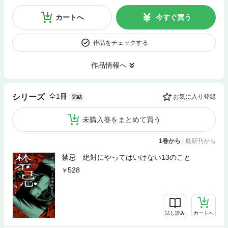
カートへ
今すぐ買う
作品をチェックする
作品情報へ
全1冊
シリーズ
お気に入り登録
完結
未購入巻をまとめて買う
1巻から
|
最新刊から
禁忌 絶対にやってはいけない13のこと
528
試し読み
カートへ