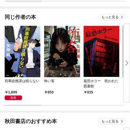
同じ作者の本
もっと見る
刑事総務課は眠らない
怖い客
最恐ホラー 呪われた
それ
図書館
た
1,899
850
935
1,
新着
秋田書店のおすすめ本
もっと見る