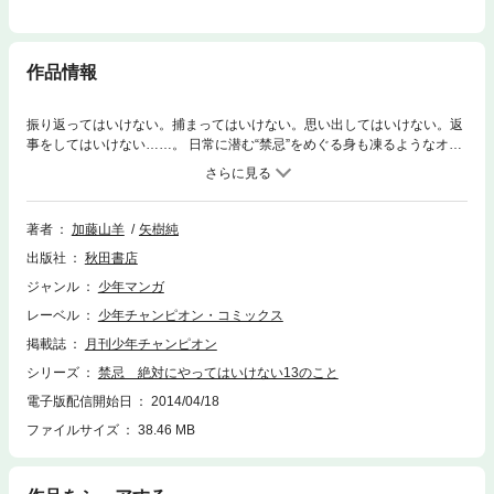
作品情報
振り返ってはいけない。捕まってはいけない。思い出してはいけない。返
事をしてはいけない……。 日常に潜む“禁忌”をめぐる身も凍るようなオム
ニバス13篇。あなたのすぐ隣にも、何かが…いる。
著者
加藤山羊
矢樹純
出版社
秋田書店
ジャンル
少年マンガ
レーベル
少年チャンピオン・コミックス
掲載誌
月刊少年チャンピオン
シリーズ
禁忌 絶対にやってはいけない13のこと
電子版配信開始日
2014/04/18
ファイルサイズ
38.46 MB