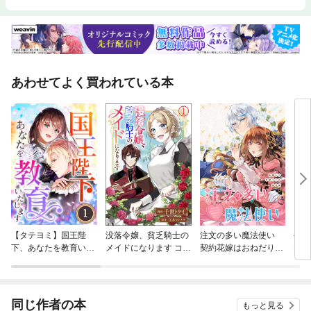
あわせてよく買われている本
【タテヨミ】国王陛
没落令嬢、貧乏騎士の
注文の多い魔法使い
今日
下、あなたを教育いた
メイドになります コミ
契約花嫁はおねだり上
た【
します
ック版（分冊版）
手な最強魔術師に溺愛
されています！？
【連載版】
同じ作者の本
もっと見る