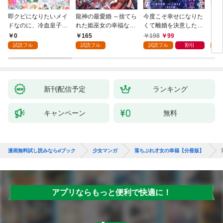
即クビになりたいメイ
龍神の最愛婚 ～捨てら
今度こそ幸せになりた
鬼条
ドなのに、冷血皇子に
れた姫巫女の幸福な嫁
くて離婚を決意したと
見初
執着されています第1
入り～: 1
ころ、無表情な旦那様
～１
0
165
198
99
1
話
が「愛してる」と言っ
試読フル
試読フル
試読フル
割引
試
てきました。1
新刊配信予定
ランキング
キャンペーン
無料
漫画無料試し読みならdブック
少女マンガ
落ちぶれ才女の幸福【分冊版】
アプリならもっと便利で快適に！