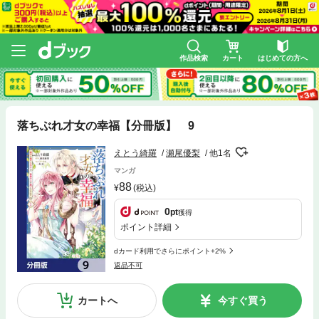
作品検索
カート
はじめての方へ
落ちぶれ才女の幸福【分冊版】 9
えとう綺羅
瀬尾優梨
他1名
マンガ
88
(税込)
0
pt
獲得
ポイント詳細
dカード利用でさらにポイント+2%
返品不可
カートへ
今すぐ買う