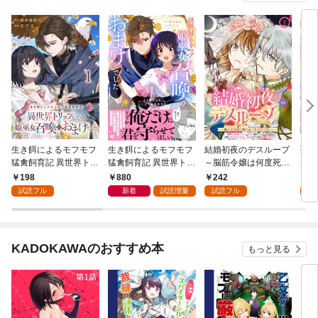
生き餌によるモフモフ
生き餌によるモフモフ
結婚初夜のデスループ
聖女
猛禽飼育記 異世界トリ
猛禽飼育記 異世界トリ
～脳筋令嬢は何度死ん
れる
ップしたら、姫巫女召
ップしたら、姫巫女召
でもめげません～【分
募集
198
880
242
3
喚のおまけでした 【連
喚のおまけでした (1)
冊版】 1
立候
試読フル
新着
試読増量
試読フル
試
載版】１
ック
KADOKAWAのおすすめ本
もっと見る