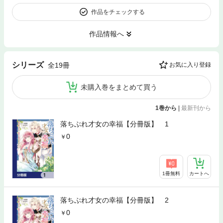
作品をチェックする
作品情報へ
シリーズ
全19冊
お気に入り登録
未購入巻をまとめて買う
1巻から
|
最新刊から
落ちぶれ才女の幸福【分冊版】 1
0
1冊無料
カートへ
落ちぶれ才女の幸福【分冊版】 2
0