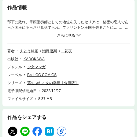
作品情報
部下に敗れ、筆頭聖奏師としての地位を失ったセリアは、秘密の恋人であ
った国王にあっさり見捨てられ、ファリントン王国を去ることに……。傷
心の果てにたどり着いたグリンヒルで暮らすセリアの前に、昔なじみの騎
士デニスが現れる。2年ぶりの再会を喜ぶセリアだったが、デニスが時折
見せる大人びた態度になぜか落ち着かない気分に!? どん底の聖奏師セリ
アが奏でる奇跡の大逆転劇、ここに開幕!! 分冊版第9弾。※本作品は単行
著者
えとう綺羅
瀬尾優梨
一花夜
本を分割したもので、本編内容は同一のものとなります。重複購入にご注
出版社
KADOKAWA
意ください。
ジャンル
少女マンガ
レーベル
B's-LOG COMICS
シリーズ
落ちぶれ才女の幸福【分冊版】
電子版配信開始日
2022/12/27
ファイルサイズ
8.37 MB
作品をシェアする