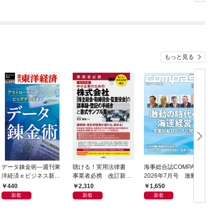
もっと見る
データ錬金術―週刊東
聴ける！実用法律書
海事総合誌COMPASS
C
洋経済ｅビジネス新書
事業者必携 改訂新
2026年7月号 激動の
Ｎo.493
版 中小企業のための
時代の海運経営 主要
440
2,310
1,650
株式会社【株主総会・
邦船社トップに聞く
新着
新着
新着
取締役会・監査役会】
の議事録・登記の手続
きと書式サンプル集