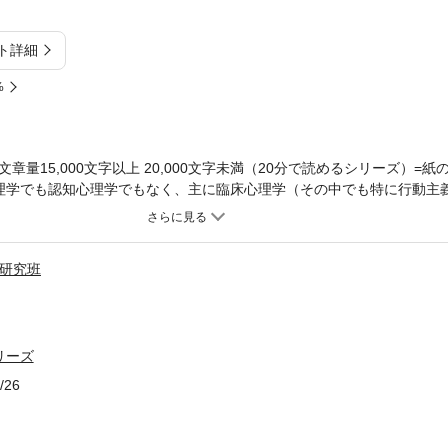
ト詳細
%
量15,000文字以上 20,000文字未満（20分で読めるシリーズ）=紙
心理学でも認知心理学でもなく、主に臨床心理学（その中でも特に行動主
、 集中力を高める方法を提案していこうと考えています。 先に挙げた
の特性に焦点を当てた考え方をします。 そのため、読者の皆さん一人
ります。 また「臨床」という冠からもわかるとおり、臨床心理学とは
ス研究班
力がなくて困っているという人に対して実際にどう対応しているのか、 中
持つ人への実践的なアプローチを紹介していくことで、 どんなに集中
ことを目指します。 本書は主に、自分の集中力を高めたいと思ってい
象の人しか使えないということはありません。 大人だけでなく子どもに
リーズ
せることもできます。 自分自身が集中力を上げたいのがという人だけ
た親御さんや先生、 あるいは夫が昔から注意力散漫で仕事ができてい
/26
いろな立場の人に幅広く活用していただけたらと思っています。（まえが
ついて知ろう １ どんな環境が… 以上まえがきより抜粋