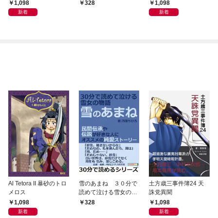
語。民間伝承や伝説が
1,098
1,098
328
好きな人にオススメの
新着
新着
純愛ストーリー
Al Tetora II 暴砂のトロ
雪のあまね ３０分で
土方歳三事件簿24 天
メロス
読めて泣ける雪女の物
誅党異聞
語。民間伝承や伝説が
1,098
1,098
328
好きな人にオススメの
新着
新着