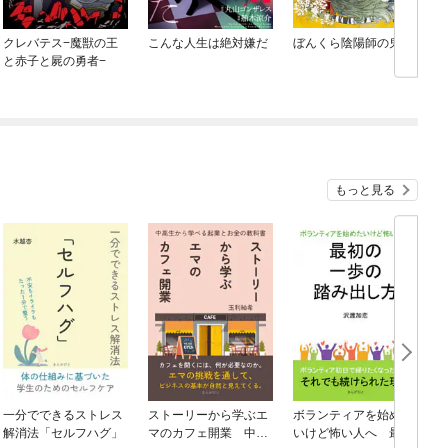
クレバテス−魔獣の王
こんな人生は絶対嫌だ
ぼんくら陰陽師の鬼嫁
と赤子と屍の勇者−
もっと見る
一分でできるストレス
ストーリーから学ぶエ
ボランティアを始めた
解消法「セルフハグ」
マのカフェ開業 中高
いけど怖い人へ 最初