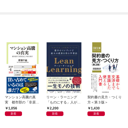
純愛ストーリー
マンション高騰の真
リーン・ラーニング
契約書の見方・つくり
実 都市部の「非居住
「ものにする」人が自
方＜第３版＞
化」が街を壊す
然とやっている 最小の
1,056
2,200
1,430
インプットで最大の成
新着
新着
新着
果を得る学習法