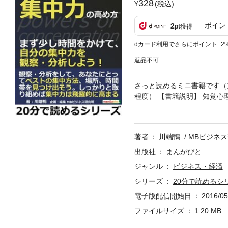
328
(税込)
ポイン
2
pt
獲得
dカード利用でさらにポイント+2
返品不可
さっと読めるミニ書籍です（文章
程度） 【書籍説明】 知覚
る学派）のやり方に基づいて
床心理学では、より一人一人
を探っていくことが可能にな
著者
川端鴨
MBビジネ
れるための学問です。 集中
のような集中しにくい特性を
出版社
まんがびと
中力を高められるようになる
ジャンル
ビジネス・経済
て書いていますが、 その対
シリーズ
20分で読めるシ
し、他人の集中力をアップさ
の集中力がなくて困るといっ
電子版配信開始日
2016/05
っている奥さんなど、 いろ
ファイルサイズ
1.20 MB
次】 まずは自分の集中力に