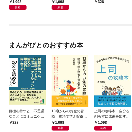
資産形成
法
ション能力が爆発的に
1,098
1,098
328
向上する。
新着
新着
まんがびとのおすすめ本
目標を持つと、不思議
13歳からのお金の冒
上司の攻略本 自分を
なことにコミュニケー
険 物語で学ぶ貯蓄と
削らずに成果を出す方
ション能力が爆発的に
資産形成
法
1,098
1,098
328
向上する。
新着
新着