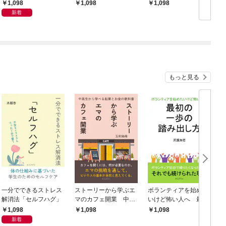
生から学べる起業とお
の一歩の踏み出し方
1,098
1,098
1,098
金の教科書
新着
もっと見る
一分でできるストレス
ストーリーから学ぶエ
ボランティアを始めた
解消法「セルフハグ」
マのカフェ開業 中高
いけど怖い人へ 最初
生から学べる起業とお
の一歩の踏み出し方
1,098
1,098
1,098
金の教科書
新着