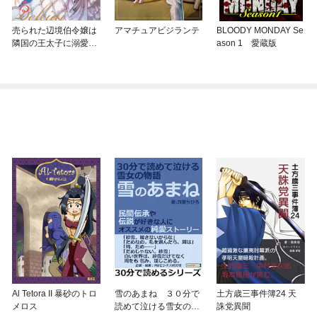
売られた辺境伯令嬢は
アマチュアビジランテ
BLOODY MONDAY Se
隣国の王太子に溺愛さ
ason 1 愛蔵版
れる【コミックス版】
Al Tetora II 暴砂のトロ
雪のあまね ３０分で
土方歳三事件簿24 天
メロス
読めて泣ける雪女の物
誅党異聞