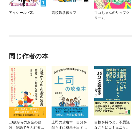
アイシールド21
高校鉄拳伝タフ
マコちゃんのリップク
リーム
同じ作者の本
13歳からのお金の冒
上司の攻略本 自分を
目標を持つと、不思議
険 物語で学ぶ貯蓄と
削らずに成果を出す方
なことにコミュニケー