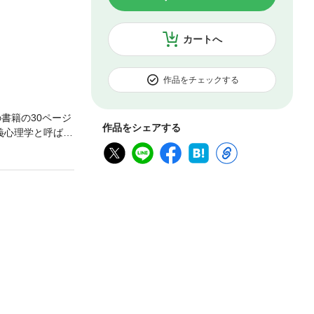
カートへ
作品をチェックする
の書籍の30ページ
作品をシェアする
義心理学と呼ばれ
心理学と違い、臨
一人に合った方法
実際の現場で使わ
でも特にADHD
が困難な人でも集
る成人を対象とし
も応用できます
ではなく、子ども
るのか心配だと思
き抜粋） 【目