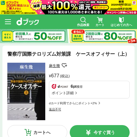
作品検索
カート
はじめての方へ
警察庁国際テロリズム対策課 ケースオフィサー（上）
麻生幾
677
(税込)
6
pt
獲得
ポイント詳細
dカード利用でさらにポイント+2%
返品不可
カートへ
今すぐ買う