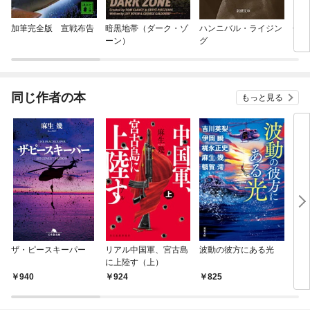
加筆完全版 宣戦布告
暗黒地帯（ダーク・ゾ
ハンニバル・ライジン
合本
ーン）
グ
（十
s】
同じ作者の本
もっと見る
ザ・ピースキーパー
リアル中国軍、宮古島
波動の彼方にある光
リア
に上陸す（上）
940
924
825
2,