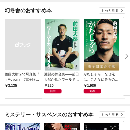
幻冬舎のおすすめ本
もっと見る
佐藤大樹 2nd写真集『I
激闘の舞台裏――前田
がむしゃら なぜ俺
千夏
n Motion』【電子限定
大然が見たワールドカ
は、こんなに走るのか
捕物
動画特典付き】
ップ2026
——。【電子限定合本
220
1,980
￥3,135
7
版】
新着
新着
ミステリー・サスペンスのおすすめ本
もっと見る