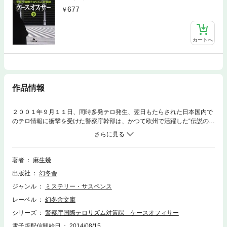
677
カートへ
作品情報
２００１年９月１１日、同時多発テロ発生、翌日もたらされた日本国内で
のテロ情報に衝撃を受けた警察庁幹部は、かつて欧州で活躍した“伝説のテ
ロハンター”を静岡県警から呼び戻そうとする。そして彼が運営していたス
パイ“Ｖ”を目覚めさせようと試みるが……。日本警察が行ってきた国際テ
ロ捜査の現実をリアルに描き切る警察小説の決定版。
著者
麻生幾
出版社
幻冬舎
ジャンル
ミステリー・サスペンス
レーベル
幻冬舎文庫
シリーズ
警察庁国際テロリズム対策課 ケースオフィサー
電子版配信開始日
2014/08/15