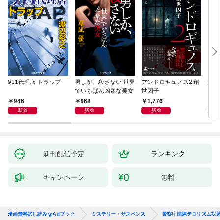
911代理店 トラップ
男しか、殺さない 世界
アンドロギュノス2 創
姐御
でいちばん凶暴な美女
世因子
946
968
1,776
1,
新着
新着
新着
新刊配信予定
ランキング
キャンペーン
無料
漫画無料試し読みならdブック
ミステリー・サスペンス
警察庁国際テロリズム対