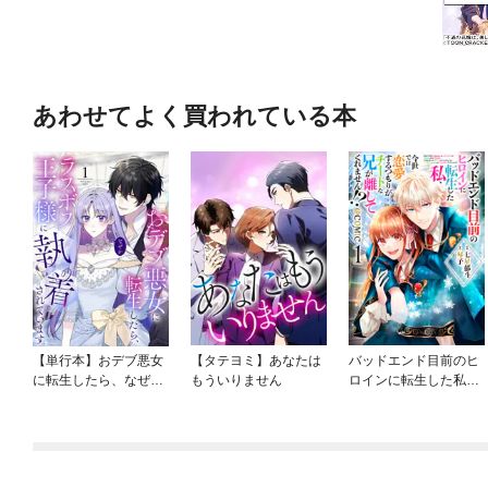
あわせてよく買われている本
【単行本】おデブ悪女
【タテヨミ】あなたは
バッドエンド目前のヒ
に転生したら、なぜか
もういりません
ロインに転生した私、
ラスボス王子様に執着
今世では恋愛するつも
されています
りがチートな兄が離し
てくれません！？@C
OMIC