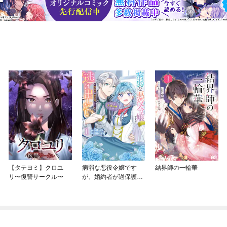
【タテヨミ】クロユ
病弱な悪役令嬢です
結界師の一輪華
リ〜復讐サークル〜
が、婚約者が過保護す
ぎて逃げ出したい(私た
ち犬猿の仲でしたよ
ね！？)