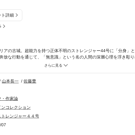
ント詳細
%
リアの古城。超能力を持つ正体不明のストレンジャー44号に「分身」
奔放な行動を通じて、「無意識」という名の人間の深層心理を浮き彫り
山本長一
佐藤豊
史・作家論
インコレクション
ストレンジャー４４号
/07