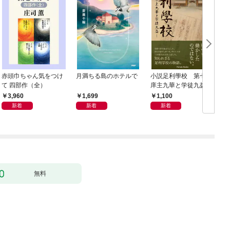
赤頭巾ちゃん気をつけ
月満ちる島のホテルで
小説足利學校 第七世
て 四部作（全）
庠主九華と学徒九益
3,960
1,699
1,100
新着
新着
新着
無料