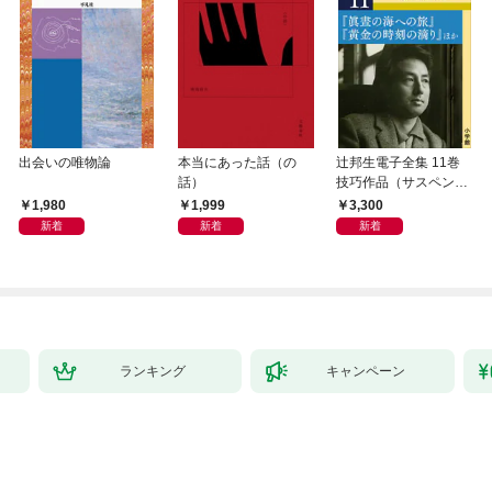
出会いの唯物論
本当にあった話（の
辻邦生電子全集 11巻
話）
技巧作品（サスペン
ス・ミステリー） 『眞
1,980
1,999
3,300
晝の海への旅』『黄金
新着
新着
新着
の時刻の滴り』ほか
ランキング
キャンペーン