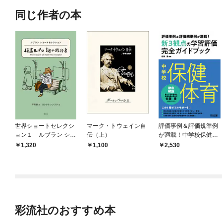
同じ作者の本
世界ショートセレクシ
マーク・トウェイン自
評価事例＆評価規準例
ョン１ ルブラン ショ
伝（上）
が満載！中学校保健体
ートセレクション 怪
育新3観点の学習評価
1,320
1,100
2,530
盗ルパン 謎の旅行者
完全ガイドブック
彩流社のおすすめ本