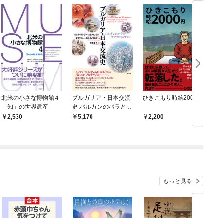
北米の小さな博物館４
ブルガリア・日本交流
ひきこもり時給2000円
「知」の世界遺産
史 バルカンのバラとサ
クラの巡り会い
2,530
5,170
2,200
もっと見る