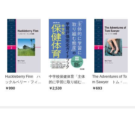
Huckleberry Finn ハ
中学校保健体育「主体
The Adventures of To
ックルベリー・フィン
的に学習に取り組む態
m Sawyer トム・ソ
の冒険
度」の学習評価完全ガ
ーヤーの冒険
990
2,530
693
イドブック