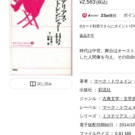
2,563
(税込)
ポイ
23
pt
獲得
dカード利用でさらにポイント+2
返品不可
時代は中世。舞台はオースト
した人間像を与え、その自由
品。
著者
マーク・トウェイン
試し読み
出版社
彩流社
ジャンル
古典文学・文学
レーベル
マーク・トウェ
シリーズ
ミステリアス・
電子版配信開始日
2014/10
ファイルサイズ
0.81 MB