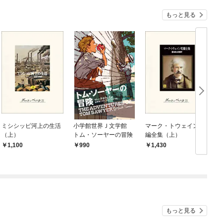
もっと見る
ミシシッピ河上の生活
小学館世界Ｊ文学館
マーク・トウェイン短
（上）
トム・ソーヤーの冒険
編全集（上）
1,100
990
1,430
もっと見る