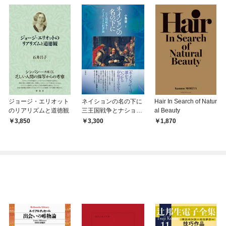
ジョージ・エリオット
ネイションの名の下に
Hair In Search of Natur
のリアリズムと道徳観
三王国戦争とナショナ
al Beauty
リズム起源論
3,850
3,300
1,870