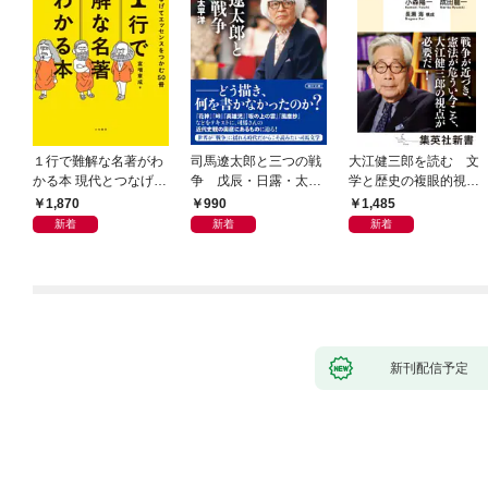
１行で難解な名著がわ
司馬遼太郎と三つの戦
大江健三郎を読む 文
かる本 現代とつなげて
争 戊辰・日露・太平
学と歴史の複眼的視点
エッセンスをつかむ50
洋
から
1,870
990
1,485
冊
新着
新着
新着
新刊配信予定