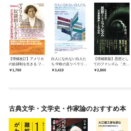
【増補改訂】アメリカ
白人になれない白人た
【増補新版】思想とし
の奴隷制を生きる フレ
ち 中欧の反リベラリズ
てのファシズム 「大東
デリック・ダグラス自
ムとレイシズム
亜戦争」と１９６８
1,760
3,410
2,860
伝
古典文学・文学史・作家論のおすすめ本