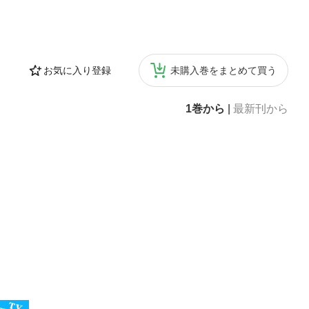
お気に入り登録
未購入巻をまとめて買う
1巻から
|
最新刊から