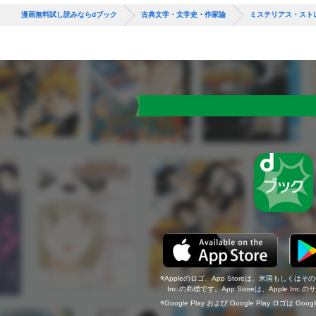
漫画無料試し読みならdブック
古典文学・文学史・作家論
ミステリアス・スト
Appleのロゴ、App Storeは、米国もしくはそ
Inc.の商標です。App Storeは、Apple In
Google Play および Google Play ロゴは Go