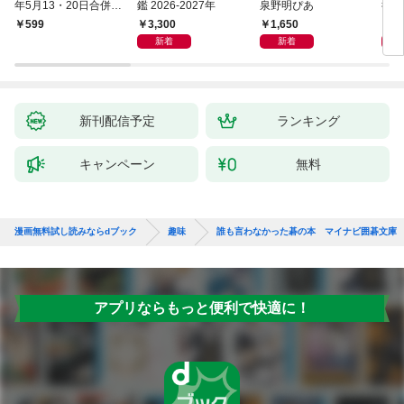
年5月13・20日合併
鑑 2026-2027年
泉野明ぴあ
後藤
号】
3,300
1,650
1,
599
新着
新着
新刊配信予定
ランキング
キャンペーン
無料
漫画無料試し読みならdブック
趣味
誰も言わなかった碁の本 マイナビ囲碁文庫
アプリならもっと便利で快適に！