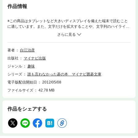
作品情報
※この商品はタブレットなど大きいディスプレイを備えた端末で読むこと
に適しています。また、文字だけを拡大することや、文字列のハイライ
ト、検索、辞書の参照、引用などの機能が使用できません。過去の名著・
名作を文庫として残そうというMYCOM囲碁文庫の6作目です。「アマと
して強くなるためには、特別な才能など全く関係ありません」（前書きよ
り）。NHK講座でおなじみの、アマ指導の第一人者白江治彦七段が、プロ
著者
白江治彦
棋士、院生の勉強方法を伝授します。「手割りの考え」、「形勢判断の具
出版社
マイナビ出版
体的な方法」、「ハメ手の方法」など、皆さんが今まで知らなかった部分
を取り上げ、間違いなく上達する急所ばかりを網羅しています。
ジャンル
趣味
シリーズ
誰も言わなかった碁の本 マイナビ囲碁文庫
電子版配信開始日
2012/05/08
ファイルサイズ
42.78 MB
作品をシェアする