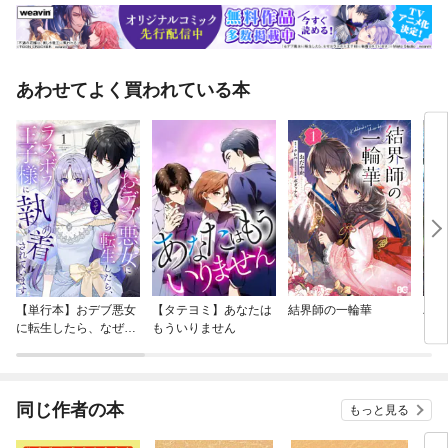
あわせてよく買われている本
【単行本】おデブ悪女
【タテヨミ】あなたは
結界師の一輪華
バッ
に転生したら、なぜか
もういりません
ロイ
ラスボス王子様に執着
今世
されています
りが
てく
OMI
同じ作者の本
もっと見る