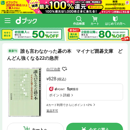
作品検索
カート
はじめての方へ
誰も言わなかった碁の本 マイナビ囲碁文庫 ど
最新刊
んどん強くなる22の急所
白江治彦
628
(税込)
5
pt
獲得
ポイント詳細
dカード利用でさらにポイント+2%
返品不可
カートへ
今すぐ買う