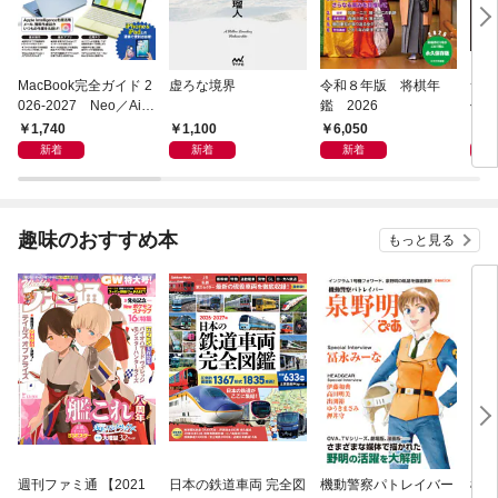
MacBook完全ガイド 2
虚ろな境界
令和８年版 将棋年
つく
026-2027 Neo／Air
鑑 2026
像生
／Pro対応
1,740
1,100
6,050
4,
新着
新着
新着
趣味のおすすめ本
もっと見る
週刊ファミ通 【2021
日本の鉄道車両 完全図
機動警察パトレイバー
機動