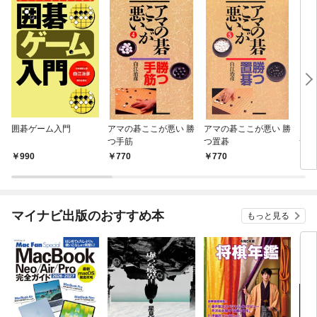
囲碁ゲーム入門
アマの碁ここが悪い 勝
アマの碁ここが悪い 勝
アマ
つ手筋
つ置碁
つ互
990
770
770
5
マイナビ出版のおすすめ本
もっと見る