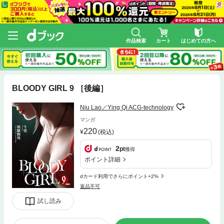
作品検索
カート
はじめての方へ
BLOODY GIRL 9 ［後編］
Niu Lao／Ying Qi ACG-technology
マンガ
220
(税込)
2
pt
獲得
ポイント詳細
dカード利用でさらにポイント+2%
返品不可
試し読み