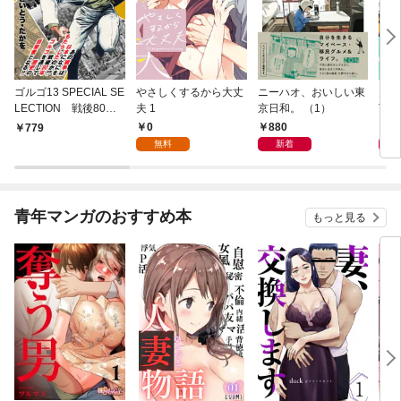
ゴルゴ13 SPECIAL SE
やさしくするから大丈
ニーハオ、おいしい東
多摩
LECTION 戦後80年
夫 1
京日和。 （1）
TY 
の光と陰
0
880
8
779
無料
新着
青年マンガのおすすめ本
もっと見る