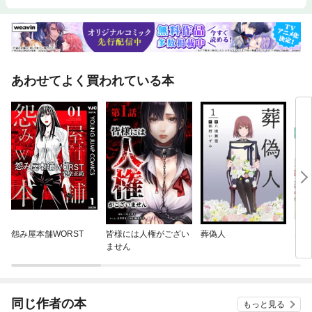
あわせてよく買われている本
怨み屋本舗WORST
皆様には人権がござい
葬偽人
SAK
ません
同じ作者の本
もっと見る