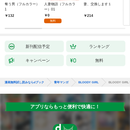
奪う男（フルカラー）
人妻物語（フルカラ
妻、交換します１
ごめ
1
ー）01
ない
0
132
214
1
無料
新刊配信予定
ランキング
キャンペーン
無料
漫画無料試し読みならdブック
青年マンガ
BLOODY GIRL
BLOODY GIR
アプリならもっと便利で快適に！