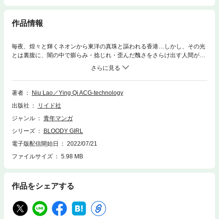
作品情報
毎夜、煌々と輝くネオンから東洋の真珠と謳われる香港…しかし、その光
とは裏腹に、闇の中で膨らみ・捻じれ・歪んだ醜さをさらけ出す人間がい
る。醜さが人間の尊厳を奪わないよう、この街ではブラッディ・ガールが
醜い人間を切り裂き、赤い血で醜さを浄化していくという…『ep9 子ど
も』 男に子どもを産むのを拒否するなら別れると告げられた女性が選ぶ
べき道とは…
著者
Niu Lao／Ying Qi ACG-technology
出版社
リイド社
ジャンル
青年マンガ
シリーズ
BLOODY GIRL
電子版配信開始日
2022/07/21
ファイルサイズ
5.98 MB
作品をシェアする