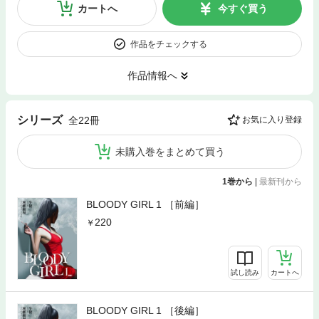
カートへ
今すぐ買う
作品をチェックする
作品情報へ
シリーズ
全22冊
お気に入り登録
未購入巻をまとめて買う
1巻から
|
最新刊から
BLOODY GIRL 1 ［前編］
220
試し読み
カートへ
BLOODY GIRL 1 ［後編］