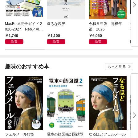
MacBook完全ガイド 2
虚ろな境界
令和８年版 将棋年
つく
026-2027 Neo／Air
鑑 2026
像生
／Pro対応
1,740
1,100
6,050
4,
新着
新着
新着
趣味のおすすめ本
もっと見る
フェルメールぴあ
電車の顔図鑑2 国鉄型
なるほどフェルメール
大人