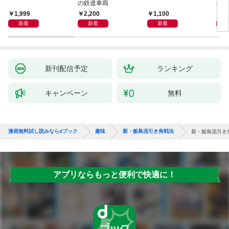
の鉄道車両
ハン
1,999
2,200
1,100
1,
新着
新着
新着
新刊配信予定
ランキング
キャンペーン
無料
漫画無料試し読みならdブック
趣味
新・飯島流引き角戦法
新・飯島流引き
アプリならもっと便利で快適に！