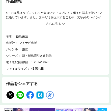
作品情報
※この商品はタブレットなど大きいディスプレイを備えた端末で読むこと
に適しています。また、文字だけを拡大することや、文字列のハイライ
ト、検索、辞書の参照、引用などの機能が使用できません。飯島流引き角
戦法は四間飛車、ゴキゲン中飛車、三間飛車、向かい飛車と、すべての振
り飛車に対して後手番で対抗できる有力な作戦です。角道を開けずに、引
き角から８八玉型の美濃囲いに組むのが特長で、角のニラミを気にするこ
著者
飯島栄治
となく攻めに専念できます。駒組みの手順が分かりやすいことや、振り飛
出版社
マイナビ出版
車にとってはいつもと感覚が異なることから、特に時間の短いアマチュア
大会などにお勧めです。先手番での応用や、棒銀など面白い急戦も載せま
ジャンル
趣味
したので、前著「飯島流引き角戦法」と合わせて読んで、振り飛車破りの
シリーズ
新・飯島流引き角戦法
秘策を手に入れてください。■CONTENTS序章：引き角戦法の基礎知識第
１章：対先手四間飛車第２章：対先手ゴキゲン中飛車第３章：佐藤二冠の
電子版配信開始日
2014/08/26
引き角戦法第４章：対先手三間飛車第５章：先手引き角戦法第６章：自戦
ファイルサイズ
41.56 MB
記編第７章：引き角戦法のデータ
作品をシェアする