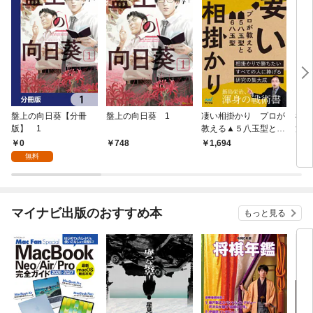
盤上の向日葵【分冊
盤上の向日葵 1
凄い相掛かり プロが
横歩
版】 1
教える▲５八玉型と▲
流完
６八玉型
0
748
1,694
1,
無料
マイナビ出版のおすすめ本
もっと見る