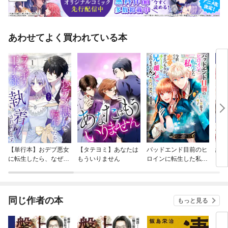
あわせてよく買われている本
【単行本】おデブ悪女
【タテヨミ】あなたは
バッドエンド目前のヒ
結界
に転生したら、なぜか
もういりません
ロインに転生した私、
ラスボス王子様に執着
今世では恋愛するつも
されています
りがチートな兄が離し
てくれません！？@C
OMIC
同じ作者の本
もっと見る