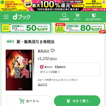
作品検索
カート
はじめての方へ
新・飯島流引き角戦法
最新刊
飯島栄治
1,232
(税込)
11
pt
獲得
ポイント詳細
dカード利用でさらにポイント+2%
返品不可
カートへ
今すぐ買う