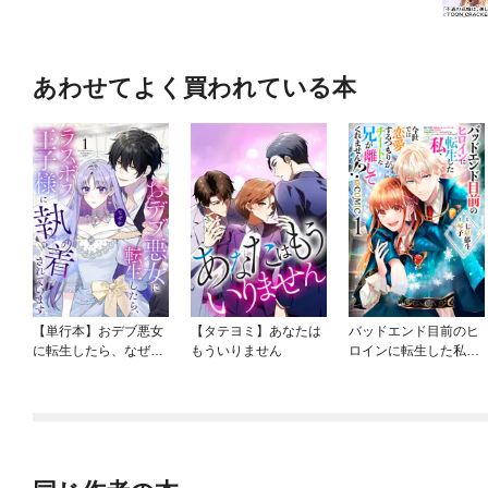
あわせてよく買われている本
【単行本】おデブ悪女
【タテヨミ】あなたは
バッドエンド目前のヒ
に転生したら、なぜか
もういりません
ロインに転生した私、
ラスボス王子様に執着
今世では恋愛するつも
されています
りがチートな兄が離し
てくれません！？@C
OMIC