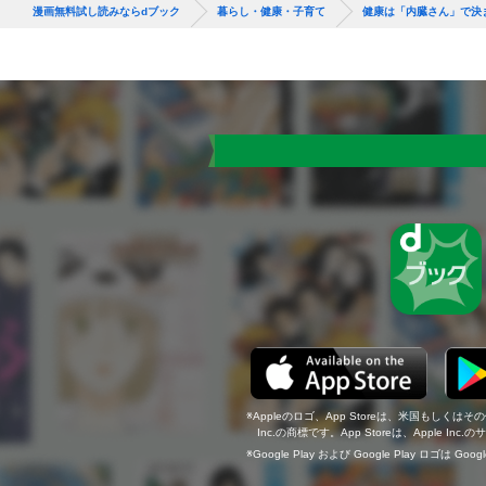
漫画無料試し読みならdブック
暮らし・健康・子育て
健康は「内臓さん」で決
Appleのロゴ、App Storeは、米国もしくはそ
Inc.の商標です。App Storeは、Apple In
Google Play および Google Play ロゴは Go