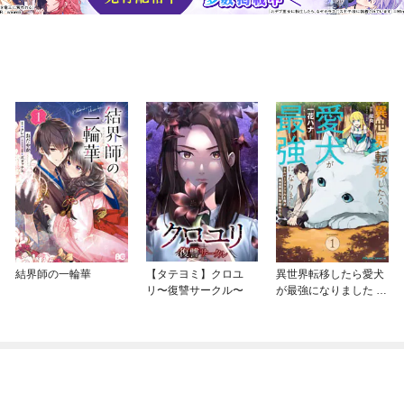
結界師の一輪華
【タテヨミ】クロユ
異世界転移したら愛犬
リ〜復讐サークル〜
が最強になりました ～
シルバーフェンリルと
俺が異世界暮らしを始
めたら～ THE COMIC