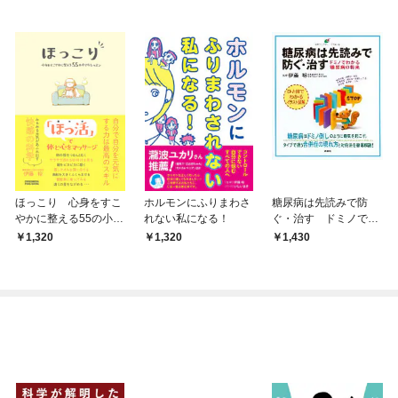
ほっこり 心身をすこ
ホルモンにふりまわさ
糖尿病は先読みで防
やかに整える55の小さ
れない私になる！
ぐ・治す ドミノでわ
なレッスン
かる糖尿病の将来
1,320
1,320
1,430