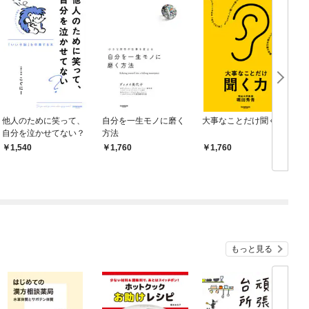
他人のために笑って、
自分を一生モノに磨く
大事なことだけ聞く力
自分を泣かせてない？
方法
1,540
1,760
1,760
もっと見る