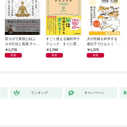
首ヨガで真我と結ぶ
すごく使える脳科学テ
犬の性格を科学する
ヨガ行法と真我 チャク
クニック すぐに実践
遺伝子でひもとく「最
ラと真我の関係 クンダ
したくなる
良の友」の進化
1,776
1,760
1,375
リーニ上昇体験 次元上
新着
新着
新着
昇と真我の関係
ランキング
キャンペーン