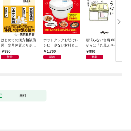
はじめての漢方相談薬
ホットクックお助けレ
頑張らない台所 60歳
お
局 水草体質とサボテ
シピ 少ない材料＆調
からは「丸見えキッチ
ン体質
味料で、あとはスイッ
ン」でラクしておいし
990
1,760
990
チポン！
い
新着
新着
新着
無料