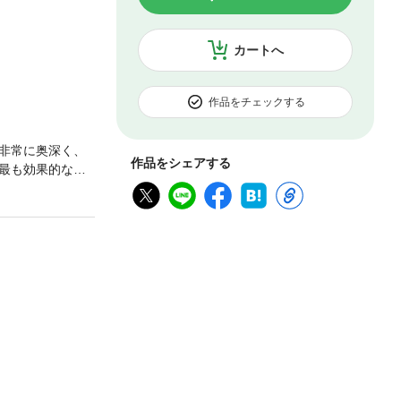
カートへ
作品をチェックする
非常に奥深く、
作品をシェアする
最も効果的な
を見出したのが
るものだといい
には心臓や肺、
寿命」ともいえ
能が一気に低下
とではありませ
音」なのです。
エットにも効果
でしょう。「一
】第１条 ゆっ
い第４条 「空
生き方」を実践