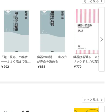
もっと見る
「超・長寿」の秘密
臓器の時間——進み方
臓器は若返る メタボ
——１１０歳まで生き
が寿命を決める
リックドミノの真実
るには何が必要か
902
858
770
もっと見る