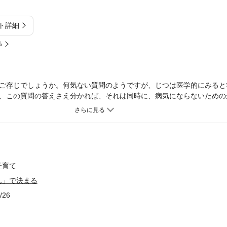
ト詳細
%
ご存じでしょうか。何気ない質問のようですが、じつは医学的にみると
、この質問の答えさえ分かれば、それは同時に、病気にならないための
ことを意味しているからです。この疑問に、最新の医学の知見から答え
藤裕先生です。病気とは「臓器の時間」が尽きたとき、体に一気に表れ
こそ、私たちの健康を脅かす最も重要な要因だとわかったのです。内臓
臓器があります。「臓器の時間」とは、それぞれの臓器に与えられた「
「臓器の時間」を使い切り、寿命を迎えてしまった瞬間、その臓器の機
の健康をむしばむというわけです。ただしこれは、決して恐れるべきこ
子育て
がゆっくりと流れる生活を送りさえすれば、病気にならないという「福
ん」で決まる
践できるような生活習慣を送るだけで、健康はもちろん美容にも、ダイ
康法！ まずはお手軽な「１０か条」からチャレンジしてみてはいかが
/26
れてほしいと思います。【あなたの「大切な時間」を生み出す１０か条
なる第２条 夜のコンビニは決して利用しない第３条 小腹対策をしな
る第５条 夜の運動よりも、朝の運動を心がける第６条 「赤ちゃんの