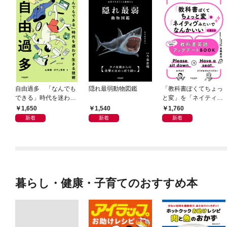
自由過多 「なんでも
隠れ最弱動物図鑑
「教科書ぽくてちょっ
できる」時代を迷わず
と変」を「ネイティヴ
生きる技術
みたいでなんかいい」
1,650
1,540
1,760
に変える教科書英語ア
新着
新着
新着
ップデートBOOK
暮らし・健康・子育てのおすすめ本