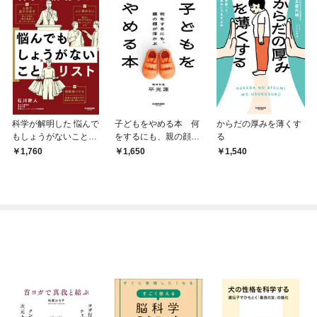
科学が解明した 悩んで
子どもをやめる本 何
からだの厚みを薄くす
もしょうがないことリ
をするにも、親の顔が
る
スト
浮かぶ
1,760
1,650
1,540