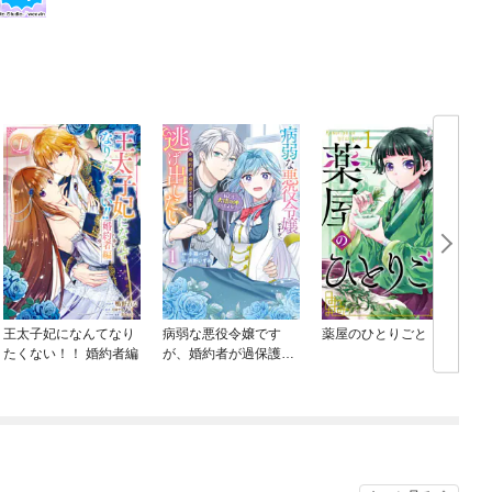
王太子妃になんてなり
病弱な悪役令嬢です
薬屋のひとりごと
たくない！！ 婚約者編
が、婚約者が過保護す
ぎて逃げ出したい(私た
ち犬猿の仲でしたよ
ね！？)