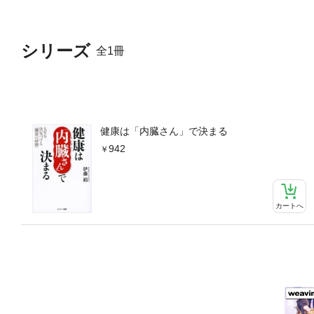
する第７条 まじめな人をや
めぐらす第１０条 いい思い
シリーズ
全1冊
健康は「内臓さん」で決まる
942
カートへ