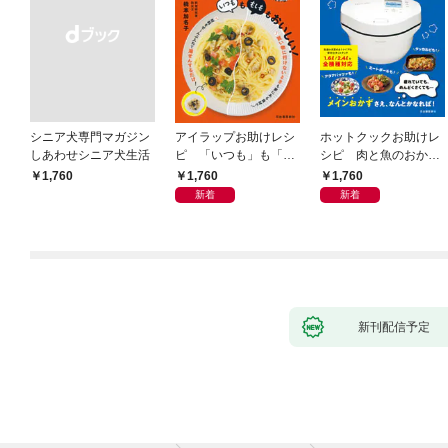
シニア犬専門マガジン
アイラップお助けレシ
ホットクックお助けレ
しあわせシニア犬生活
ピ 「いつも」も「も
シピ 肉と魚のおか
しも」もおいしい！
ず 少ない材料＆調味
1,760
1,760
￥1,760
料で、あとはスイッチ
新着
新着
ポン！
新刊配信予定