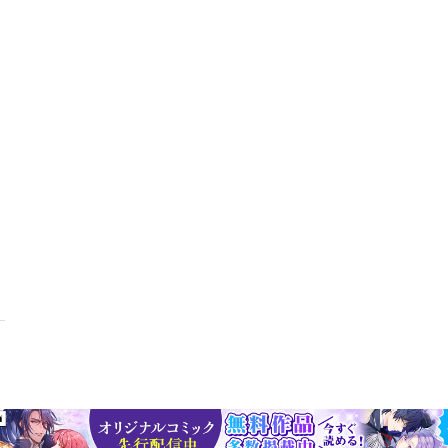
めてみる第８条 「３の倍数」で人づきあいを始める第９条 できるだ
出しか入れない「マイアルバム」をつくる