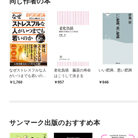
同じ作者の本
なぜストレスフルな人
老化負債 臓器の寿命
いい肥満、悪い肥満
がいつまでも若いのか
はこうして決まる
ストレスを使いこな
1,760
957
946
す！6つの金のメソッ
ド
サンマーク出版のおすすめ本