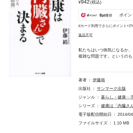
942
(税込)
ポイン
8
pt
獲得
dカード利用でさらにポイント+2
返品不可
私たちはいつ病気になるか、
複雑な問題です。というのも
「健康法」も分かる、という
慶應義塾大学医学部教授の伊
ます。つまり「臓器の時間」
著者
伊藤裕
肝臓や腎臓など、さまざまな
ますが、この中のひとつでも
出版社
サンマーク出版
し、それが病気として私たち
ジャンル
暮らし・健康・
ん。むしろ、「臓器の時間」
シリーズ
健康は「内臓さ
その証拠に、誰でも簡単に実
が表れます。まさに最強の健
電子版配信開始日
2014/04
生モノ」の健康習慣を手に入
ファイルサイズ
1.10 MB
くり食べると腸の時間は遅く
腹感」と「低酸素感」を与え