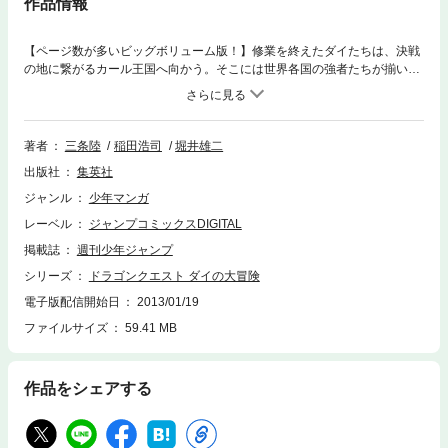
作品情報
【ページ数が多いビッグボリューム版！】修業を終えたダイたちは、決戦
の地に繋がるカール王国へ向かう。そこには世界各国の強者たちが揃い始
めていた。しかし、ハドラーが指揮する親衛騎団がその地を襲撃！ 急いで
駆けつけようとするダイたちの前に、北の勇者を名乗る少年が現れて!?
著者
三条陸
稲田浩司
堀井雄二
出版社
集英社
ジャンル
少年マンガ
レーベル
ジャンプコミックスDIGITAL
掲載誌
週刊少年ジャンプ
シリーズ
ドラゴンクエスト ダイの大冒険
電子版配信開始日
2013/01/19
ファイルサイズ
59.41 MB
作品をシェアする