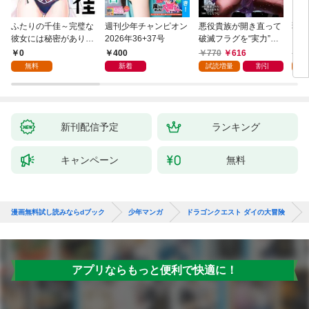
ふたりの千佳～完璧な
週刊少年チャンピオン
悪役貴族が開き直って
弱虫
彼女には秘密がありま
2026年36+37号
破滅フラグを“実力”で
IKE
した(1)
叩き折っていたら、い
0
400
770
616
6
つの間にかヒロイン達
無料
新着
試読増量
割引
試
から英雄視されるよう
になった件（コミッ
ク） 1巻
新刊配信予定
ランキング
キャンペーン
無料
漫画無料試し読みならdブック
少年マンガ
ドラゴンクエスト ダイの大冒険
アプリならもっと便利で快適に！