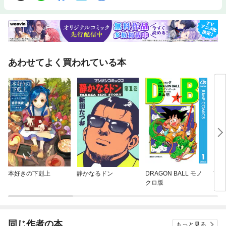
あわせてよく買われている本
本好きの下剋上
静かなるドン
DRAGON BALL モノ
YAI
クロ版
同じ作者の本
もっと見る