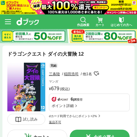
作品検索
カート
はじめての方へ
ドラゴンクエスト ダイの大冒険 12
完結
三条陸
稲田浩司
他1名
マンガ
679
(税込)
6
pt
獲得
ポイント詳細
dカード利用でさらにポイント+2%
試し読み
返品不可