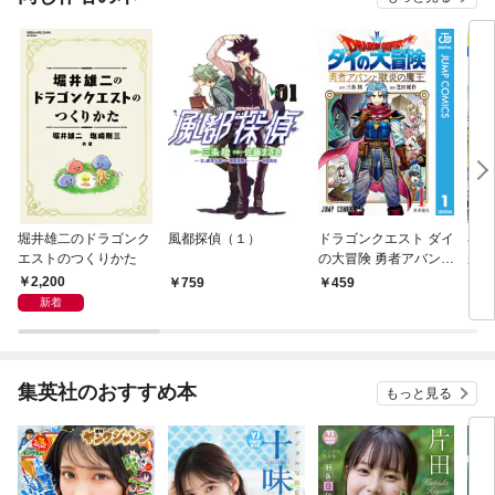
堀井雄二のドラゴンク
風都探偵（１）
ドラゴンクエスト ダイ
小学
エストのつくりかた
の大冒険 勇者アバンと
が人
獄炎の魔王 1
エス
2,200
759
459
1,
井雄
新着
集英社のおすすめ本
もっと見る