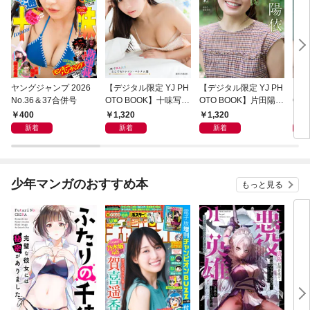
ヤングジャンプ 2026
【デジタル限定 YJ PH
【デジタル限定 YJ PH
【デ
No.36＆37合併号
OTO BOOK】十味写真
OTO BOOK】片田陽依
OT
集「続・『ぽみ』！？
写真集「羽色日和」
写真
400
1,320
1,320
1,
どこでもトレイン・ベ
リ」
新着
新着
新着
トナム篇」
少年マンガのおすすめ本
もっと見る