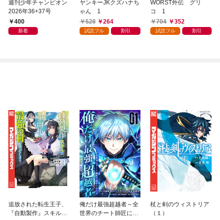
週刊少年チャンピオン
ヤンキーJKクズハナち
WORST外伝 グリ
2026年36+37号
ゃん 1
コ 1
400
528
264
704
352
新着
試読フル
割引
試読フル
割引
追放された転生王子、
俺だけ最強超越者～全
杖と剣のウィストリア
『自動製作』スキルで
世界のチート師匠に認
（１）