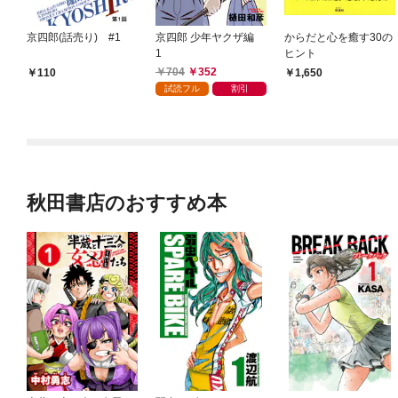
京四郎(話売り) #1
京四郎 少年ヤクザ編
からだと心を癒す30の
1
ヒント
704
352
110
1,650
試読フル
割引
秋田書店のおすすめ本