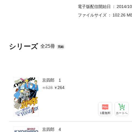
電子版配信開始日
2014/10
ファイルサイズ
102.26 M
シリーズ
全25冊
完結
京四郎 1
528
264
1冊無料
カートへ
京四郎 4