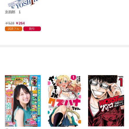
京四郎 1
528
264
試読フル
割引