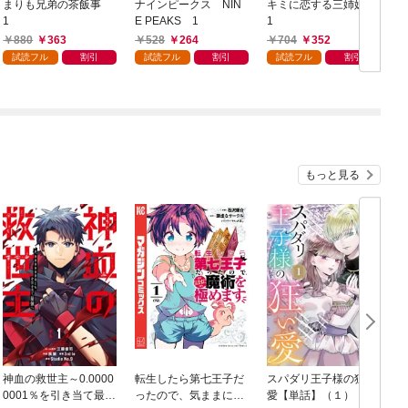
まりも兄弟の茶飯事
ナインピークス NIN
キミに恋する三姉妹
1
E PEAKS 1
1
880
363
528
264
704
352
試読フル
割引
試読フル
割引
試読フル
割引
もっと見る
神血の救世主～0.0000
転生したら第七王子だ
スパダリ王子様の狂い
0001％を引き当て最強
ったので、気ままに魔
愛【単話】（１）