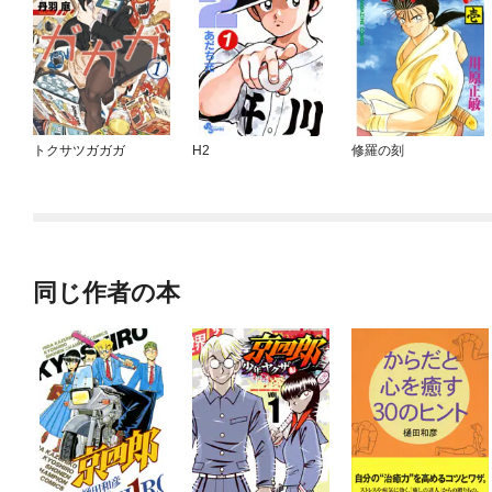
トクサツガガガ
H2
修羅の刻
同じ作者の本