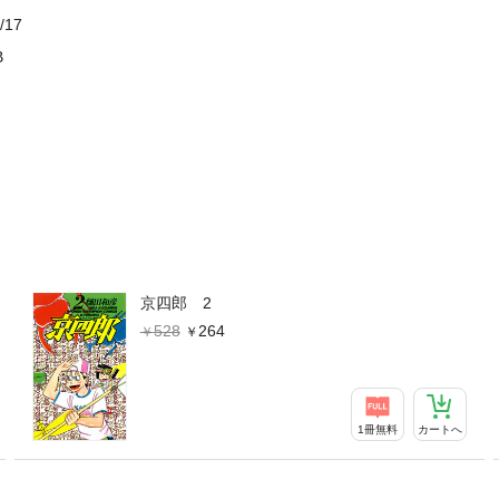
/17
B
京四郎 2
528
264
1冊無料
カートへ