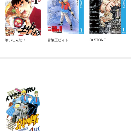
喰いしん坊！
冒険王ビィト
Dr.STONE