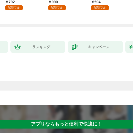
領地を爆速で開拓し最
められた～【単行本】
792
990
594
強の村を作ってしまう
（１）
試読フル
試読フル
試読フル
～最強クラフトスキル
で始める、楽々領地開
拓スローライフ～
（１）
ランキング
キャンペーン
アプリならもっと便利で快適に！