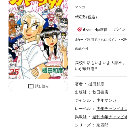
マンガ
528
(税込)
ポイン
4
pt
獲得
dカード利用でさらにポイント+2
返品不可
高校生活もいよいよ大詰め。
いが最終巻!!
著者
樋田和彦
試し読み
出版社
秋田書店
ジャンル
少年マンガ
レーベル
少年チャンピオ
掲載誌
週刊少年チャンピ
シリーズ
京四郎