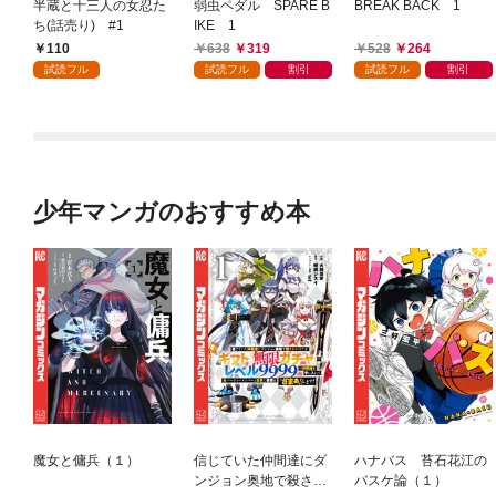
半蔵と十三人の女忍た
弱虫ペダル SPARE B
BREAK BACK 1
ち(話売り) #1
IKE 1
110
638
319
528
264
試読フル
試読フル
割引
試読フル
割引
少年マンガのおすすめ本
魔女と傭兵（１）
信じていた仲間達にダ
ハナバス 苔石花江の
ンジョン奥地で殺され
バスケ論（１）