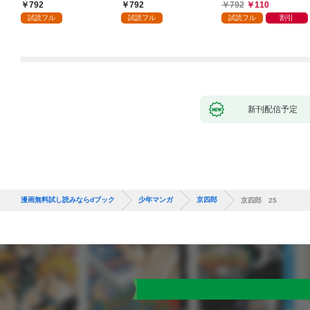
かけたがギフト『無限
792
792
792
110
ガチャ』でレベル９９
試読フル
試読フル
試読フル
割引
９９の仲間達を手に入
れて元パーティーメン
バーと世界に復讐＆
『ざまぁ！』します！
（１）
新刊配信予定
漫画無料試し読みならdブック
少年マンガ
京四郎
京四郎 25