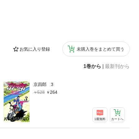
お気に入り登録
未購入巻をまとめて買う
1巻から
|
最新刊から
京四郎 3
528
264
1冊無料
カートへ