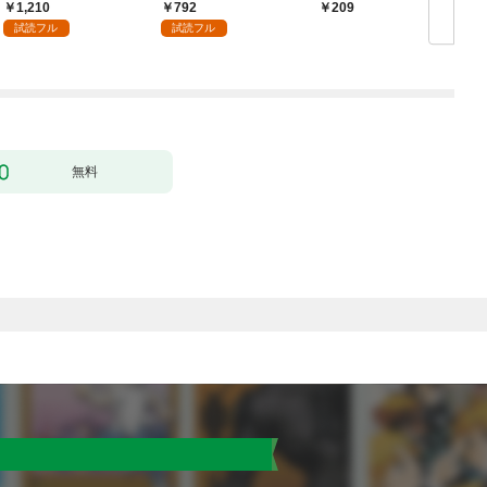
へ～【電子書籍特典
術を極めます（１）
1,210
792
209
付】（１）
試読フル
試読フル
無料