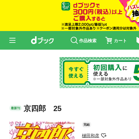
作品検索
カート
京四郎 25
最新刊
完結
樋田和彦