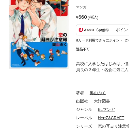
マンガ
660
(税込)
ポイン
6
pt
獲得
dカード利用でさらにポイント+2
返品不可
高校に入学したはじめは、憧
員長の３年生・名倉に気に入
くなる。はじめはショックを
負、どっちが勝つ！？
著者
奥山ぷく
出版社
大洋図書
ジャンル
BLマンガ
レーベル
HertZ&CRAFT
シリーズ
恋の耳ヨリ注意