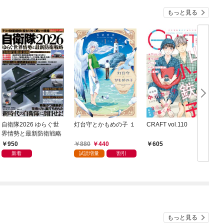
もっと見る
自衛隊2026 ゆらぐ世
灯台守とかもめの子 １
CRAFT vol.110
界情勢と最新防衛戦略
950
880
440
605
新着
試読増量
割引
もっと見る