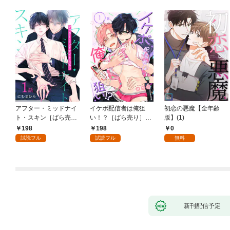
アフター・ミッドナイ
イケボ配信者は俺狙
初恋の悪魔【全年齢
ト・スキン［ばら売
い！？［ばら売り］
版】(1)
り］ 第1話
第1話
198
198
0
試読フル
試読フル
無料
新刊配信予定