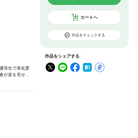
カートへ
作品をチェックする
作品をシェアする
優等生で美化委
倉が姿を見せな
！？ この勝