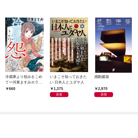
冷蔵庫より怨みをこめ
いまこそ知っておきた
感動建築
てー河東ますみホラー
い 日本人とユダヤ人
コレクション 1ー
1,375
2,970
660
新着
新着