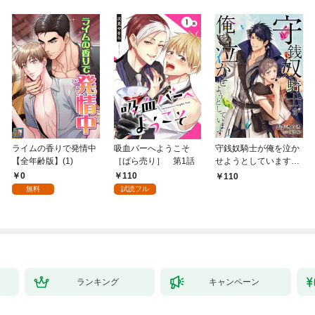
ライムの香りで発情中
吸血バーへようこそ
守銭奴騎士が俺を泣か
【全年齢版】(1)
［ばら売り］ 第1話
せようとしています
【単話】 1
0
110
110
無料
試読フル
ランキング
キャンペーン