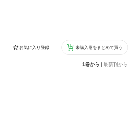
お気に入り登録
未購入巻をまとめて買う
1巻から
|
最新刊から