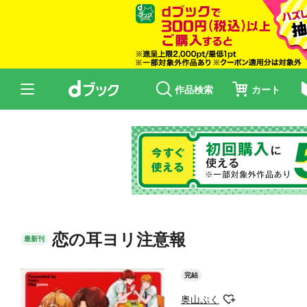
作品検索
カート
恋の耳ヨリ注意報
最新刊
完結
奥山ぷく