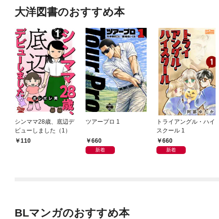
大洋図書のおすすめ本
シンママ28歳、底辺デ
ツアープロ 1
トライアングル・ハイ
ビューしました（1）
スクール 1
660
660
110
新着
新着
BLマンガのおすすめ本