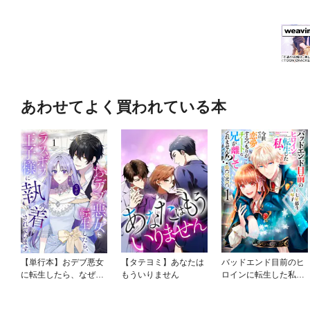
あわせてよく買われている本
【単行本】おデブ悪女
【タテヨミ】あなたは
バッドエンド目前のヒ
に転生したら、なぜか
もういりません
ロインに転生した私、
ラスボス王子様に執着
今世では恋愛するつも
されています
りがチートな兄が離し