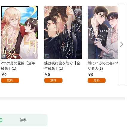
2つの月の花嫁【全年
蝶は夜に謎を紡ぐ【全
隣にいるのに会いたく
齢版】(1)
年齢版】(1)
なる人(1)
0
0
0
無料
無料
無料
無料