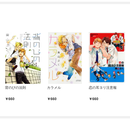
ね！？)
背のびの法則
カラメル
恋の耳ヨリ注意報
660
660
660