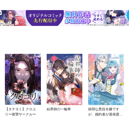
【タテヨミ】クロユ
結界師の一輪華
病弱な悪役令嬢です
リ〜復讐サークル〜
が、婚約者が過保護す
ぎて逃げ出したい(私た
ち犬猿の仲でしたよ