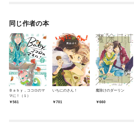
てくれません！？@C
OMIC
同じ作者の本
Ｂａｂｙ，ココロのマ
いちにのさん！
魔除けのダーリン
マに！（１）
561
701
660