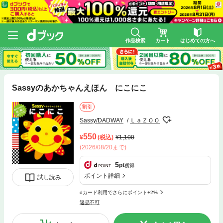
作品検索
カート
はじめての方へ
Sassyのあかちゃんえほん にこにこ
割引
Sassy/DADWAY
ＬａＺＯＯ
550
(税込)
1,100
(2026/08/20まで)
5
pt
獲得
ポイント詳細
試し読み
dカード利用でさらにポイント+2%
返品不可