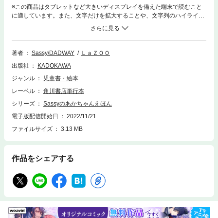
※この商品はタブレットなど大きいディスプレイを備えた端末で読むこと
に適しています。また、文字だけを拡大することや、文字列のハイライ
ト、検索、辞書の参照、引用などの機能が使用できません。【ママリ口コ
ミ大賞2022 春】で4度目の受賞！シリーズ累計１００万部突破（※2021
年8月6日現在）の大人気「Sassyのあかちゃんえほん」シリーズ、まずは
この一冊！いつもにこにこ、左右対称のはっきりした顔、白と黒や赤など
著者
Sassy/DADWAY
ＬａＺＯＯ
のコントラストの強い規則的な模様。発達心理学を研究し、デザインされ
出版社
KADOKAWA
たトイブランドSassyのキャラクターとグラフィックは、赤ちゃんの目を
通して、心と脳を育みます。さらに、赤ちゃんが大好きな言葉もいっぱ
ジャンル
児童書・絵本
い！声に出してやりとりを楽しむことで、発語をうながします。0歳の誕
レーベル
角川書店単行本
生日から楽しめる、赤ちゃん絵本の新定番！『にこにこ』はママリ口コミ
大賞2019秋・2020春・2020秋と3期にわたり「0歳むけ絵本部門」で受
シリーズ
Sassyのあかちゃんえほん
賞！「カミカミみつばち」をはじめ、Sassyで人気のおもちゃがたっぷり
電子版配信開始日
2022/11/21
登場し、「Sassyのえほん」デビューにぴったりの一冊です。出産祝いや
ファイルサイズ
3.13 MB
ベビーギフトにもおすすめ。【推薦のことば】榊原 洋一（お茶の水女子
大学名誉教授・小児科医）人の顔、水玉、しま模様は、赤ちゃんの好奇心
をわしづかみ！その現代乳児心理学の成果が、この絵本に結晶しました。
作品をシェアする