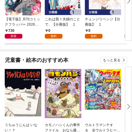
【電子版】月刊コミッ
これは我々夫婦のこと
チェンジリベンジ【分
チェ
クフラッパー 2026年9
で、【分冊版】 1
冊版】 1
月号
730
0
0
7
新着
無料
無料
試
児童書・絵本のおすすめ本
もっと見る
うちゅうじんは いな
カモノハシくんの事件
ウルトラマンテオ
星の
い！？
ファイル おなら爆
＆ 全ウルトラヒーロ
いグ