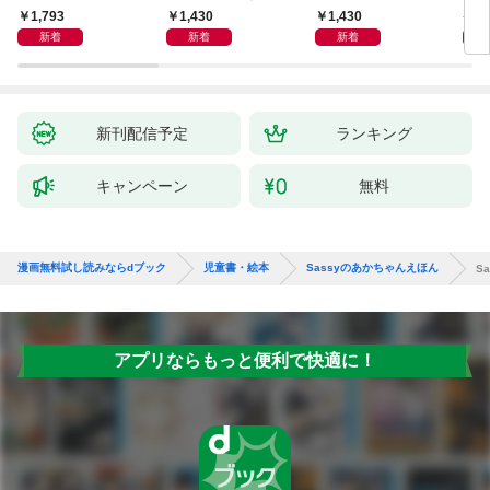
弾！ 危機イッパツ編
ー大集合 あそべるず
1,793
1,430
1,430
7
かん
新着
新着
新着
新刊配信予定
ランキング
キャンペーン
無料
漫画無料試し読みならdブック
児童書・絵本
Sassyのあかちゃんえほん
S
アプリならもっと便利で快適に！