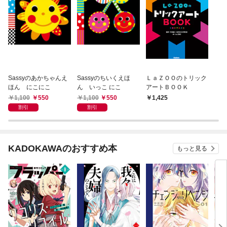
Sassyのあかちゃんえ
Sassyのちいくえほ
ＬａＺＯＯのトリック
ほん にこにこ
ん いっこ にこ
アートＢＯＯＫ
1,100
550
1,100
550
1,425
割引
割引
KADOKAWAのおすすめ本
もっと見る