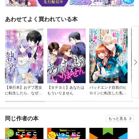
あわせてよく買われている本
【単行本】おデブ悪女
【タテヨミ】あなたは
バッドエンド目前のヒ
【タ
に転生したら、なぜか
もういりません
ロインに転生した私、
リ〜
ラスボス王子様に執着
今世では恋愛するつも
されています
りがチートな兄が離し
てくれません！？@C
OMIC
同じ作者の本
もっと見る