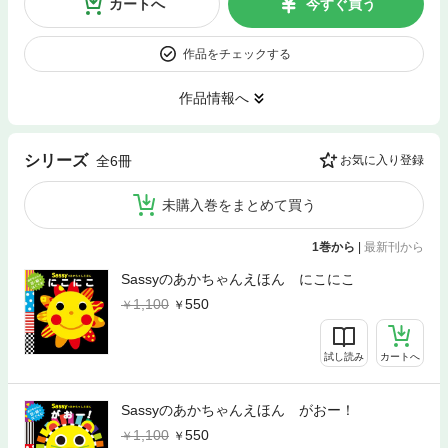
カートへ
今すぐ買う
作品をチェックする
作品情報へ
シリーズ
全6冊
お気に入り登録
未購入巻をまとめて買う
1巻から
|
最新刊から
Sassyのあかちゃんえほん にこにこ
1,100
550
試し読み
カートへ
Sassyのあかちゃんえほん がおー！
1,100
550