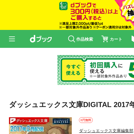
作品検索
カート
ダッシュエックス文庫DIGITAL 20
0円無料
ダッシュエックス文庫編集部