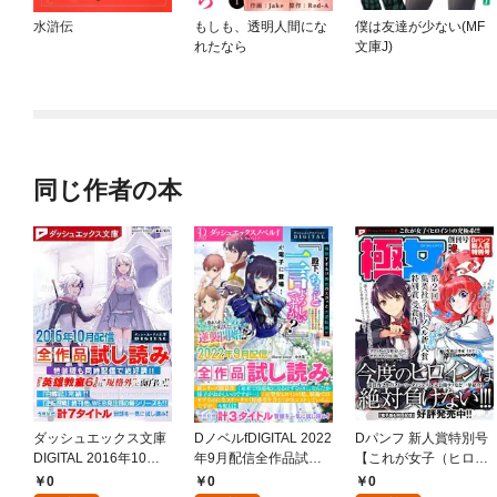
水滸伝
もしも、透明人間にな
僕は友達が少ない(MF
れたなら
文庫J)
同じ作者の本
ダッシュエックス文庫
DノベルfDIGITAL 2022
Dパンフ 新人賞特別号
DIGITAL 2016年10月
年9月配信全作品試し
【これが女子（ヒロイ
配信全作品試し読み
読み
ン）の究極系！ 極女
0
0
0