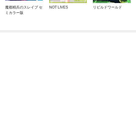
魔都精兵のスレイブ セ
NOT LIVES
リビルドワールド
ミカラー版