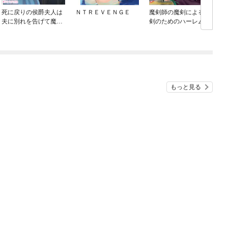
死に戻りの侯爵夫人は
ＮＴＲＥＶＥＮＧＥ
魔剣師の魔剣による魔
夫に別れを告げて魔導
剣のためのハーレムラ
書の写本師となる【分
イフ
冊版】
もっと見る