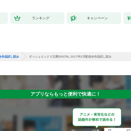
ランキング
キャンペーン
L全作品試し読み
ダッシュエックス文庫DIGITAL 2017年2月配信全作品試し読み
アプリならもっと便利で快適に！