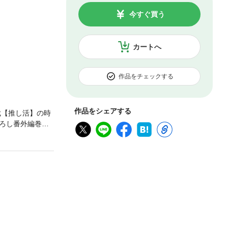
今すぐ買う
カートへ
作品をチェックする
作品をシェアする
裁【推し活】の時
ろし番外編巻末
らせることに大
で破滅の運命を
！特訓で時空間
を褒めてくれ、
【ヘル・クリエ
征服！？ 一途