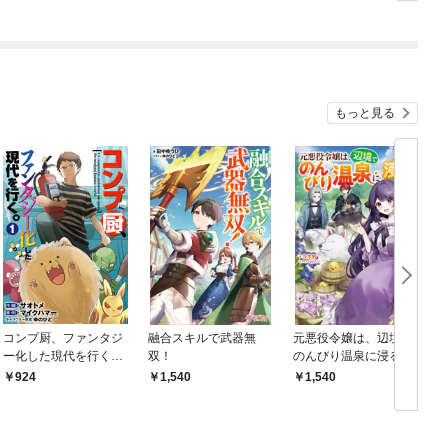
るとかもう無理～
剣士、転生して二度目
の人生を歩む～
もっと見る
コンプ厨、ファンタジ
融合スキルで武器無
元悪役令嬢は、辺境で
ー化した現代を行く。
双！
のんびり温泉に浸る
1
924
1,540
1,540