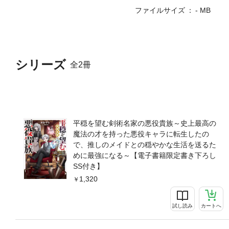
ファイルサイズ
- MB
シリーズ
全2冊
平穏を望む剣術名家の悪役貴族～史上最高の
魔法の才を持った悪役キャラに転生したの
で、推しのメイドとの穏やかな生活を送るた
めに最強になる～【電子書籍限定書き下ろし
SS付き】
1,320
試し読み
カートへ