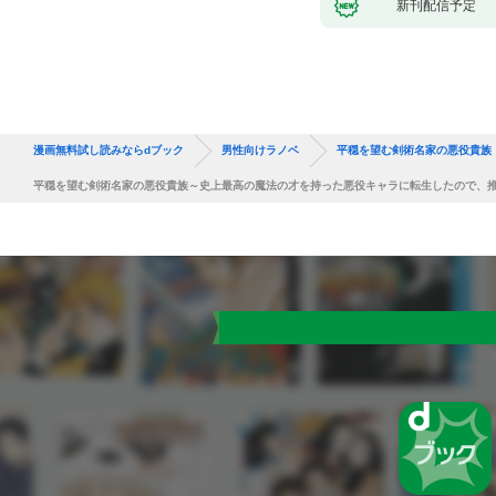
新刊配信予定
漫画無料試し読みならdブック
男性向けラノベ
平穏を望む剣術名家の悪役貴族
平穏を望む剣術名家の悪役貴族～史上最高の魔法の才を持った悪役キャラに転生したので、推