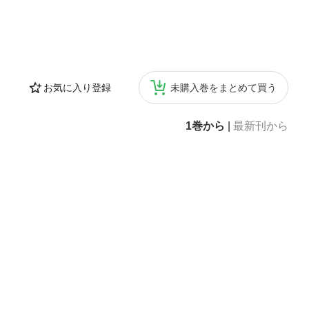
お気に入り登録
未購入巻をまとめて買う
1巻から
|
最新刊から