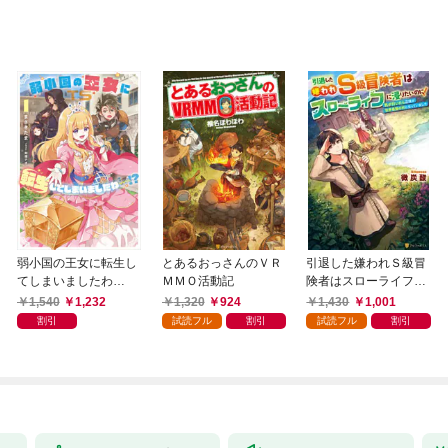
弱小国の王女に転生し
とあるおっさんのＶＲ
引退した嫌われＳ級冒
てしまいましたわ
ＭＭＯ活動記
険者はスローライフに
～！？ 1巻
浸りたいのに！ 気が
1,540
1,232
1,320
924
1,430
1,001
付いたら辺境が世界最
割引
試読フル
割引
試読フル
割引
強の村になっていまし
た