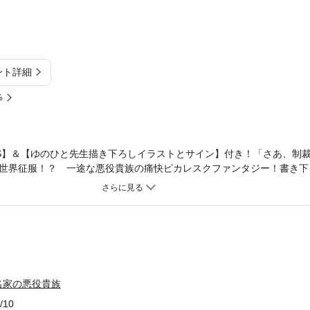
ント詳細
%
S】＆【ゆのひと先生描き下ろしイラストとサイン】付き！「さあ、制
世界征服！？ 一途な悪役貴族の痛快ピカレスクファンタジー！書き下
・ディヴァインソードに転生した男は、クール系推しメイドのメアと暮
リオ通りにラスボスとなれば主人公にボロ負け……彼女までとばっちり
守るため、裏設定【膨大な魔力】を使って最強魔法使いを目指すことに
開発したり、危険な上級精霊に懐かれたり。無関心だったメアも頑張り
ストーリーが開始して主人公キャラに絡まれても、最強魔法＜地獄創造
込み――「さあ、制裁【推し活】の時間ですよ？」推し活あまって世界
ファンタジー！
名家の悪役貴族
/10