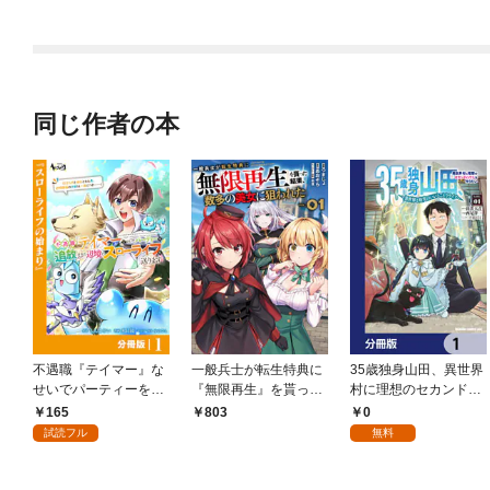
同じ作者の本
不遇職『テイマー』な
一般兵士が転生特典に
35歳独身山田、異世界
せいでパーティーを追
『無限再生』を貰った
村に理想のセカンドハ
放されたので、辺境で
結果、数多の美女に狙
ウスを作りたい ～異
165
0
803
スローライフを送りま
われた（コミック）
世界と現実のいいとこ
試読フル
無料
す【分冊版】1
１
どりライフ～【分冊
版】 1