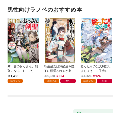
男性向けラノベのおすすめ本
片田舎のおっさん、剣
転生皇女は冷酷皇帝陛
拾ったものは大切にし
聖になる 1 ～ただ
下に溺愛されるが夢は
ましょう ～子狼に気
の田舎の剣術師範だっ
冒険者です！
に入られた男の転移物
1,430
1,320
924
1,320
924
たのに、大成した弟子
語～
試読フル
試読フル
割引
試読フル
割引
たちが俺を放ってくれ
ない件～