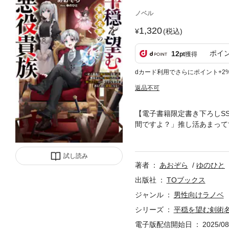
ノベル
1,320
(税込)
ポイ
12
pt
獲得
dカード利用でさらにポイント+2
返品不可
【電子書籍限定書き下ろしS
間ですよ？」推し活あまって
収録！ゲームの悪役貴族ジン
興奮していた！しかし、シナ
試し読み
辿ってしまう。推しの笑顔を
著者
あおぞら
ゆのひと
を自由に操れる魔法をすぐに
第二の人生は順風満帆！原作
出版社
TOブックス
イト】＞で地獄へと引きずり
ジャンル
男性向けラノベ
な悪役貴族の痛快ピカレスク
シリーズ
平穏を望む剣術
電子版配信開始日
2025/08