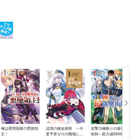
俺は星間国家の悪徳領
辺境の錬金術師 ～今
攻撃力極振りの最強魔
主！
更予算ゼロの職場に戻
術師～筋力値9999の大