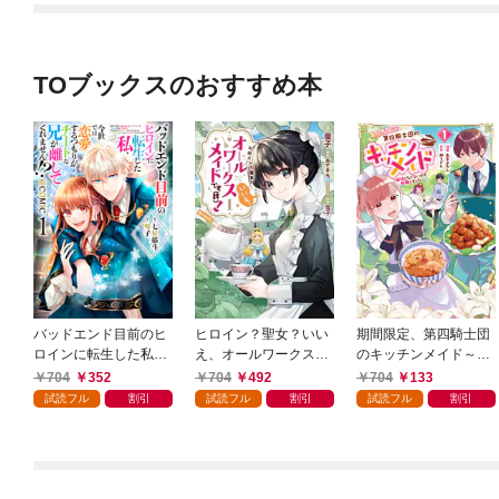
TOブックスのおすすめ本
バッドエンド目前のヒ
ヒロイン？聖女？いい
期間限定、第四騎士団
ロインに転生した私、
え、オールワークスメ
のキッチンメイド～結
今世では恋愛するつも
イドです（誇）！@C
婚したくないので就職
704
352
704
492
704
133
りがチートな兄が離し
OMIC 第1巻
しました～@COMIC
試読フル
割引
試読フル
割引
試読フル
割引
てくれません！？@C
第1巻【描き下ろし漫
OMIC 第1巻
画特典付き】