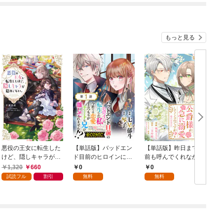
もっと見る
悪役の王女に転生した
【単話版】バッドエン
【単話版】昨日まで名
けど、隠しキャラが隠
ド目前のヒロインに転
前も呼んでくれなかっ
れてない。【電子書籍
生した私、今世では恋
た公爵様が、急に溺愛
1,320
660
0
0
限定書き下ろしSS付
愛するつもりがチート
してくるのですが？@
試読フル
割引
無料
無料
き】
な兄が離してくれませ
COMIC 第1話
ん！？@COMIC 第1話