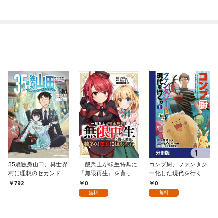
35歳独身山田、異世界
一般兵士が転生特典に
コンプ厨、ファンタジ
村に理想のセカンドハ
『無限再生』を貰った
ー化した現代を行く。
ウスを作りたい ～異
結果、数多の美女に狙
【分冊版】 1
0
0
792
世界と現実のいいとこ
われた【分冊版】（コ
無料
無料
どりライフ～ LIFE.0
ミック） １話
1【電子特典付き】