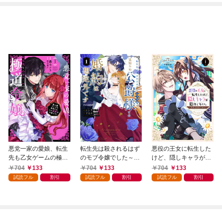
悪党一家の愛娘、転生
転生先は殺されるはず
悪役の王女に転生した
先も乙女ゲームの極道
のモブ令嬢でした～見
けど、隠しキャラが隠
令嬢でした。～最上級
知らぬ公爵様との婚約
れてない。～光差す世
704
133
704
133
704
133
ランクの悪役さま、そ
は想定外です～@COM
界で君と～@COMIC
試読フル
割引
試読フル
割引
試読フル
割引
の溺愛は不要です！～
IC 第1巻
第1巻
@COMIC 第1巻