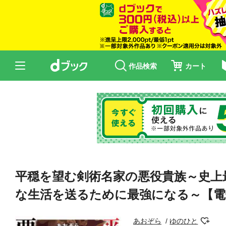
作品検索
カート
平穏を望む剣術名家の悪役貴族～史上
な生活を送るために最強になる～【電
あおぞら
ゆのひと