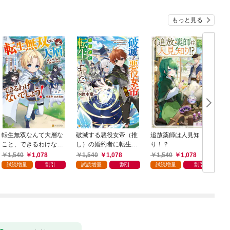
もっと見る
転生無双なんて大層な
破滅する悪役女帝（推
追放薬師は人見知
こと、できるわけない
し）の婚約者に転生し
り！？
でしょう！ 公爵令息
ました。
1,540
1,078
1,540
1,078
1,540
1,078
が家族、友達、精霊と
試読増量
割引
試読増量
割引
試読増量
割引
送る仲良しスローライ
フ