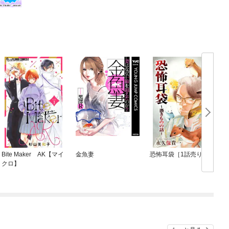
Bite Maker AK【マイ
金魚妻
恐怖耳袋［1話売り］
クロ】