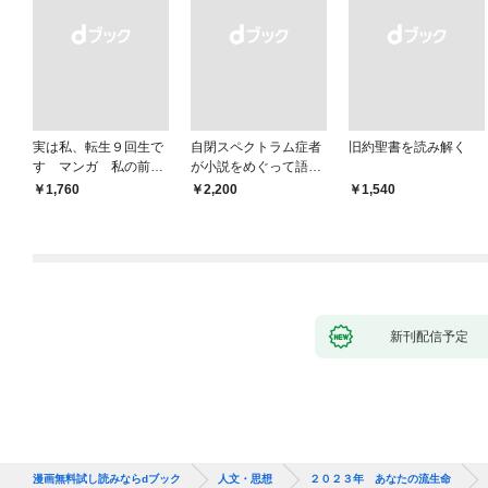
実は私、転生９回生で
自閉スペクトラム症者
旧約聖書を読み解く
す マンガ 私の前世
が小説をめぐって語り
物語
あう
￥1,760
￥2,200
￥1,540
新刊配信予定
漫画無料試し読みならdブック
人文・思想
２０２３年 あなたの流生命