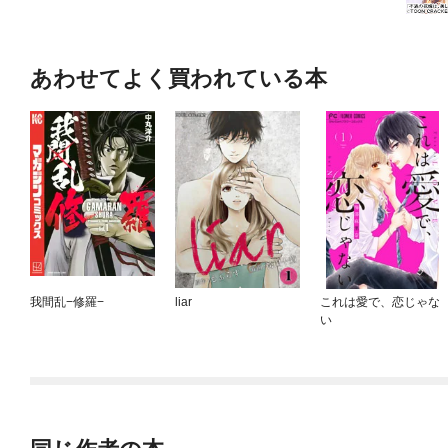
あわせてよく買われている本
我間乱−修羅−
liar
これは愛で、恋じゃな
い