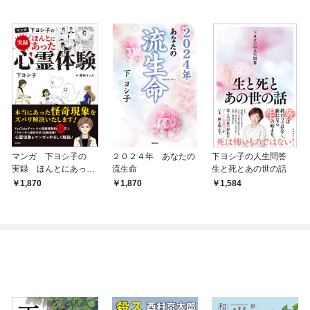
マンガ 下ヨシ子の
２０２４年 あなたの
下ヨシ子の人生問答
実録 ほんとにあった
流生命
生と死とあの世の話
心霊体験
1,870
1,870
1,584