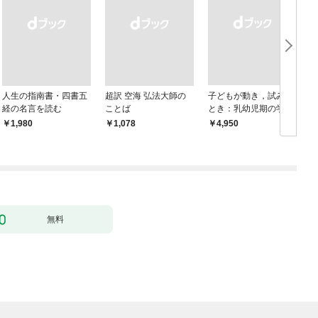
人生の指南書・四書五
超訳 空海 弘法大師の
子どもが動き，試みる
経の名言を読む
ことば
とき：乳幼児期の学び
におけるドゥルーズ／
￥1,980
￥1,078
￥4,950
￥
ガタリ論
無料