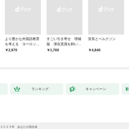
より豊かな外国語教育
すごい引き寄せ 増補
宣長とベルクソン
を考える ヨーロッパ
版 潜在意識を飼い馴
9か国の事例から
らす方法
￥2,970
￥1,760
￥4,840
ランキング
キャンペーン
２０２３年 あなたの流生命