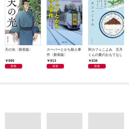
天の光〈新装版〉
スーパーとかち殺人事
和カフェこよみ 五月
件〈新装版〉
くんの夏のおもてなし
990
913
836
新着
新着
新着