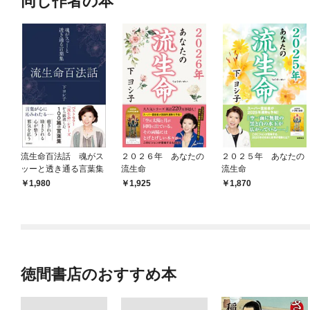
同じ作者の本
流生命百法話 魂がス
２０２６年 あなたの
２０２５年 あなたの
ッーと透き通る言葉集
流生命
流生命
1,980
1,925
1,870
徳間書店のおすすめ本