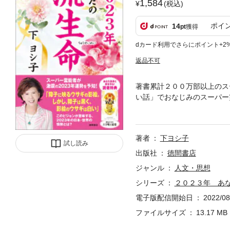
1,584
(税込)
ポイ
14
pt
獲得
dカード利用でさらにポイント+2
返品不可
著書累計２００万部以上のス
い話」でおなじみのスーパー霊
め、浄霊や供養、または人生
未来予測本で、2004年から
プに分かれており、老若男女
著者
下ヨシ子
金運、愛情・家庭運、健康運
試し読み
う。2023年版の本書は、年
出版社
徳間書店
ジャンル
人文・思想
シリーズ
２０２３年 あ
電子版配信開始日
2022/08
ファイルサイズ
13.17 MB