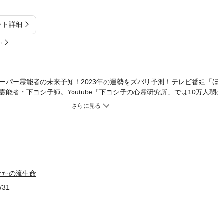
ント詳細
%
ーパー霊能者の未来予知！2023年の運勢をズバリ予測！テレビ番組「
能者・下ヨシ子師。Youtube「下ヨシ子の心霊研究所」では10万人
相談などを展開している。本書はスーパー霊能者である下ヨシ子師によ
綿々と続く「あなたの流生命」の2023年度版。 「流生命」による運勢は
を問わずすべての人が自分の運勢を細かく知ることができる。運勢のほ
など細かなテーマに分かれ、それぞれでの注意すべき点や考え方、やる
度版流生命20周年となるメモリアル出版。
なたの流生命
/31