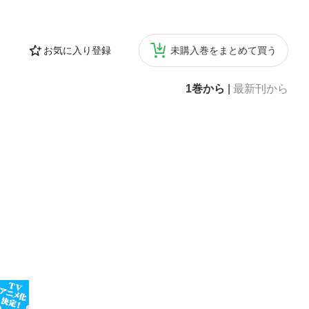
お気に入り登録
未購入巻をまとめて買う
1巻から
|
最新刊から