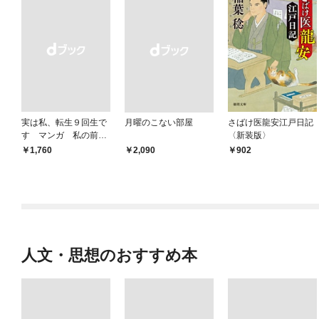
実は私、転生９回生で
月曜のこない部屋
さばけ医龍安江戸日記
す マンガ 私の前世
〈新装版〉
物語
￥1,760
￥2,090
902
人文・思想のおすすめ本