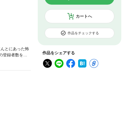
カートへ
作品をチェックする
ほんとにあった怖
作品をシェアする
弱の登録者数を集
る、霊視による
男女別に20タイ
かに、仕事運、
べきことを占