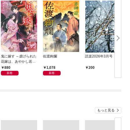
鬼に嫁す ～虐げられた
佐渡絢爛
読楽2026年3月号
花嫁は、あやかし若頭
に溺愛される～
880
1,078
200
新着
新着
もっと見る