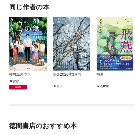
同じ作者の本
神無島のウラ
読楽2026年3月号
飛燕
847
200
2,090
新着
徳間書店のおすすめ本