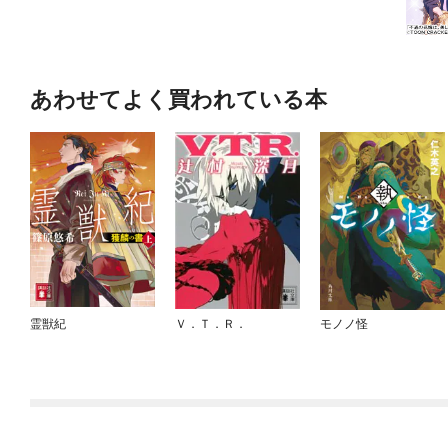
あわせてよく買われている本
霊獣紀
Ｖ．Ｔ．Ｒ．
モノノ怪