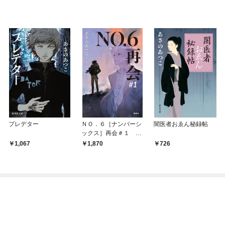
プレデター
ＮＯ．６［ナンバーシ
闇医者おゑん秘録帖
ックス］再会＃１
【電子書籍特典ショー
1,067
1,870
726
トストーリー付】