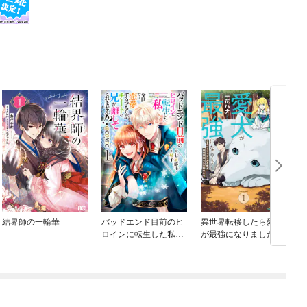
結界師の一輪華
バッドエンド目前のヒ
異世界転移したら愛犬
ロインに転生した私、
が最強になりました ～
今世では恋愛するつも
シルバーフェンリルと
りがチートな兄が離し
俺が異世界暮らしを始
てくれません！？@C
めたら～ THE COMIC
OMIC