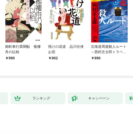
南町奉行異聞帖 襤褸
情けの花道 品川任侠
北海道周遊殺人ルート
舟の以栢
お宿
～西村京太郎トラベル
ミステリー・セレクシ
990
902
990
ョン（1）～
ランキング
キャンペーン