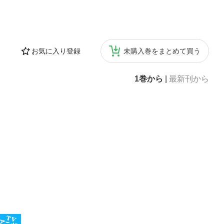
お気に入り登録
未購入巻をまとめて買う
1巻から
|
最新刊から