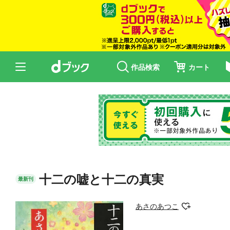
作品検索
カート
十二の嘘と十二の真実
最新刊
あさのあつこ