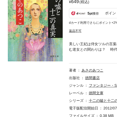
649
(税込)
ポイン
5
pt
獲得
dカード利用でさらにポイント+2
返品不可
美しい王妃は侍女ツルの言葉
む老女との関わりは？ 時代
にとり憑かれるような心を持
いって？ わたしのこと？」
著者
あさのあつこ
出版社
徳間書店
ジャンル
ファンタジー・S
レーベル
徳間文庫
シリーズ
十二の嘘と十二
電子版配信開始日
2012/07
ファイルサイズ
0.38 MB