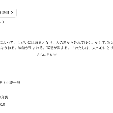
ト詳細
%
によって、しだいに圧政者となり、人の道から外れてゆく。そして現代
はうねる。物語が生まれる。寓意が深まる。「わたしは、人の心にと
った人間を滅ぼしてやるの。人間を滅ぼすほど面白いことはないものね
毒のあるファンタジー！
F
小説一般
の真実
/10