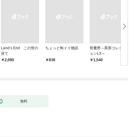
Land’s End この世の
ちょっと怖イイ物語
骨董匣～異形コレクシ
涯て
ョンLX～
￥2,090
￥836
￥1,540
￥
無料