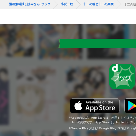
漫画無料試し読みならdブック
小説一般
十二の嘘と十二の真実
十二の嘘
Appleのロゴ、App Storeは、米国もしくはそ
Inc.の商標です。App Storeは、Apple In
Google Play および Google Play ロゴは Go