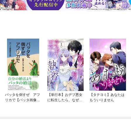
バッタを倒すぜ アフ
【単行本】おデブ悪女
【タテヨミ】あなたは
リカで【バッタ画像抜
に転生したら、なぜか
もういりません
き版】
ラスボス王子様に執着
されています