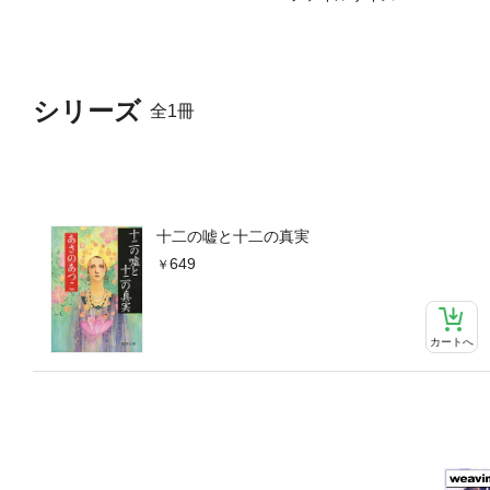
シリーズ
全1冊
十二の嘘と十二の真実
649
カートへ