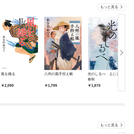
もっと見る
風を織る
八州の風手控え帳
光のしるべ えにし屋
春秋
2,090
1,799
1,870
もっと見る