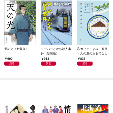
天の光〈新装版〉
スーパーとかち殺人事
和カフェこよみ 五月
件〈新装版〉
くんの夏のおもてなし
990
913
836
新着
新着
新着