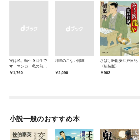
実は私、転生９回生で
月曜のこない部屋
さばけ医龍安江戸日記
す マンガ 私の前世
〈新装版〉
物語
￥1,760
￥2,090
902
小説一般のおすすめ本