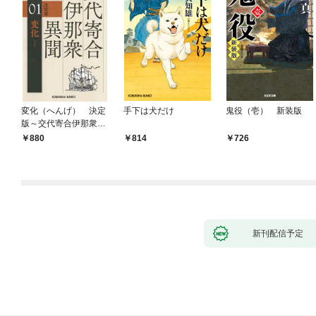
変化（へんげ） 決定
手下は犬だけ
鬼役（壱） 新装版
版～交代寄合伊那衆異
聞（1）～
880
814
726
新刊配信予定