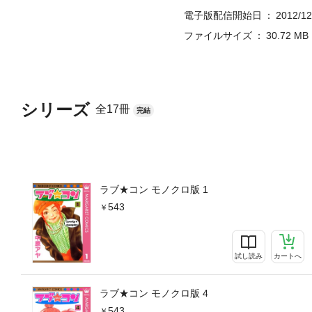
電子版配信開始日
2012/12
ファイルサイズ
30.72 MB
シリーズ
全17冊
完結
ラブ★コン モノクロ版 1
543
試し読み
カートへ
ラブ★コン モノクロ版 4
543