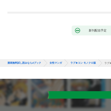
新刊配信予定
漫画無料試し読みならdブック
女性マンガ
ラブ★コン モノクロ版
ラブ★