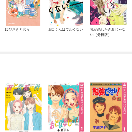
ゆびさきと恋々
山口くんはワルくない
私が恋したきみじゃな
い（分冊版）