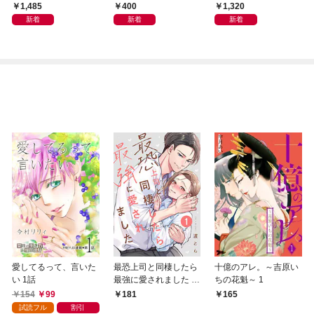
から
集「続・『ぽみ』！？
1,485
400
1,320
どこでもトレイン・ベ
新着
新着
新着
トナム篇」
愛してるって、言いた
最恐上司と同棲したら
十億のアレ。～吉原い
い 1話
最強に愛されました 1
ちの花魁～ 1
巻
154
99
181
165
試読フル
割引