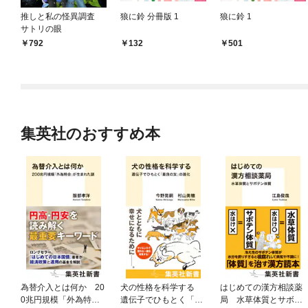
推しと私の怪異調査
狼に鈴 分冊版 1
狼に鈴 1
サトリの眼
792
132
501
集英社のおすすめ本
為替介入とは何か 20
犬の性格を科学する
はじめての漢方相談薬
0兆円規模「外為特
遺伝子でひもとく「最
局 水草体質とサボテ