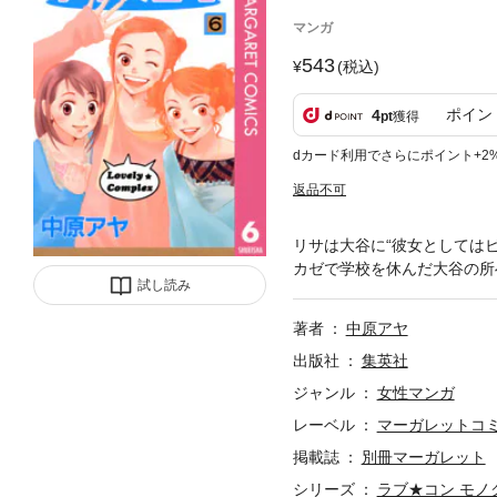
マンガ
543
(税込)
ポイン
4
pt
獲得
dカード利用でさらにポイント+2
返品不可
リサは大谷に“彼女としては
カゼで学校を休んだ大谷の所
試し読み
著者
中原アヤ
出版社
集英社
ジャンル
女性マンガ
レーベル
マーガレットコミッ
掲載誌
別冊マーガレット
シリーズ
ラブ★コン モノ