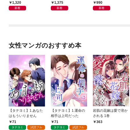
会」が生まれた謎
良の友」の進化
ン体質
1,320
1,375
990
新着
新着
新着
女性マンガのおすすめ本
【タテヨミ】1.あなた
【タテヨミ】1.運命の
岩肌の花嫁は愛で溶か
はもういりません
相手は上司だった
される 1巻
71
71
363
タテヨミ
試読フル
タテヨミ
試読フル