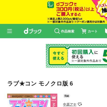
作品検索
カート
ラブ★コン モノクロ版 6
完結
中原アヤ