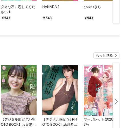
ダメな私に恋してくだ
HANADA 1
ひみつきち
さい 1
543
543
543
もっと見る
【デジタル限定 YJ PH
【デジタル限定 YJ PH
マーガレット 2026年1
グ
OTO BOOK】片田陽依
OTO BOOK】緑川希星
7号
6