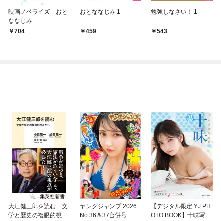
映画ノベライズ おと
おとななじみ 1
勉強しなさい！ 1
ななじみ
704
459
543
大江健三郎を読む 文
ヤングジャンプ 2026
【デジタル限定 YJ PH
学と歴史の複眼的視点
No.36＆37合併号
OTO BOOK】十味写真