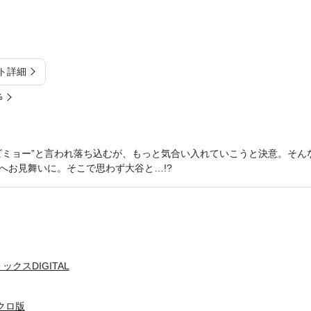
ト詳細
%
ビミョー”と言われ落ち込むが、もっと気合い入れていこうと決意。そん
へお見舞いに。そこで思わず大谷と…!?
クスDIGITAL
クロ版