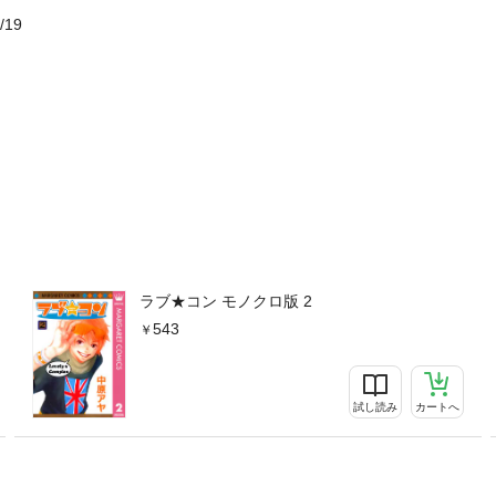
/19
ラブ★コン モノクロ版 2
543
試し読み
カートへ