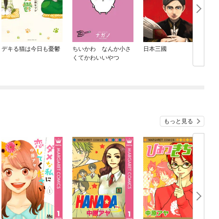
デキる猫は今日も憂鬱
ちいかわ なんか小さ
日本三國
D
くてかわいいやつ
もっと見る