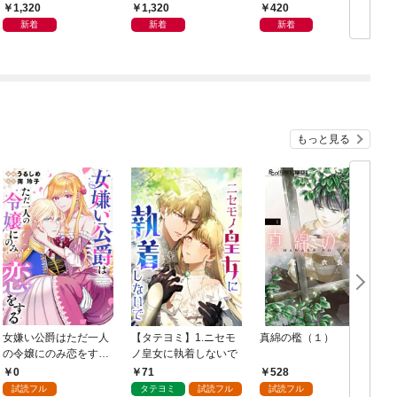
写真集「羽色日和」
写真集「きらら、キラ
1,320
1,320
420
リ」
新着
新着
新着
もっと見る
女嫌い公爵はただ一人
【タテヨミ】1.ニセモ
真綿の檻（１）
の令嬢にのみ恋をする
ノ皇女に執着しないで
む
（分冊版）第１話
0
71
528
試読フル
タテヨミ
試読フル
試読フル