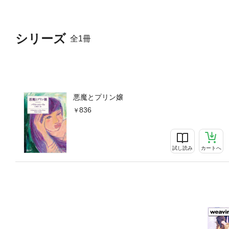
シリーズ
全1冊
悪魔とプリン嬢
836
試し読み
カートへ