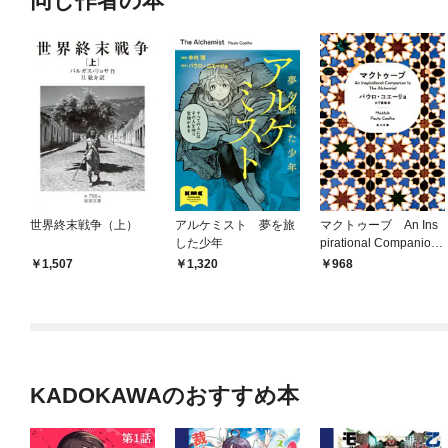
同じ作者の本
世界終末戦争（上）
アルケミスト 夢を旅
マクトゥーブ An Ins
した少年
pirational Companion t
o The Alchemist
1,507
1,320
968
KADOKAWAのおすすめ本