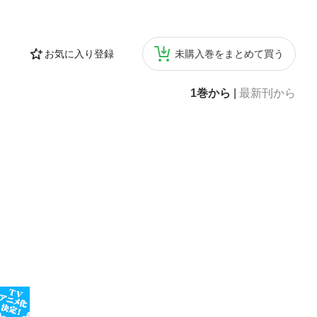
お気に入り登録
未購入巻をまとめて買う
1巻から
|
最新刊から