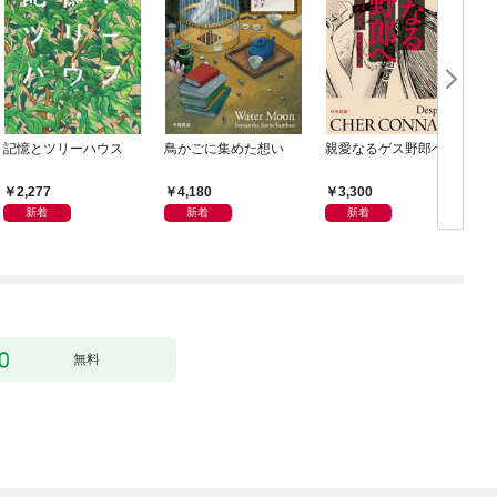
記憶とツリーハウス
鳥かごに集めた想い
親愛なるゲス野郎へ
2,277
4,180
3,300
新着
新着
新着
無料