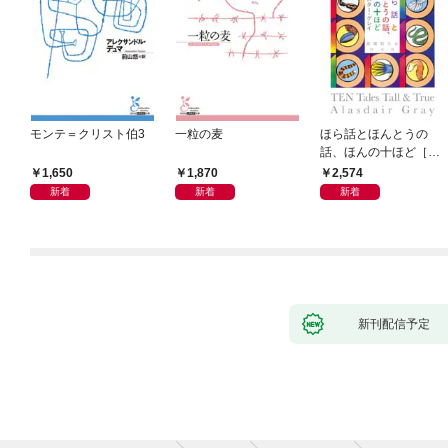
モンテ＝クリスト伯3
一粒の麦
ほら話とほんとうの
話、ほんの十ほど［新
装版］
1,650
1,870
2,574
新着
新着
新着
新刊配信予定