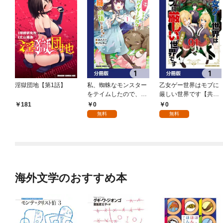
淫獄団地【第1話】
私、蜘蛛なモンスター
乙女ゲー世界はモブに
をテイムしたので、ス
厳しい世界です【共和
パイダーシルクで裁縫
国編】【分冊版】 1
0
0
181
を頑張ります！【分冊
無料
無料
版】 1
海外文学のおすすめ本