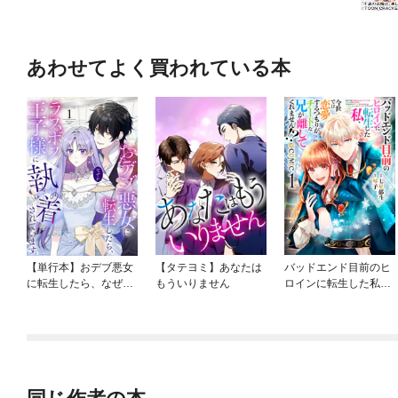
あわせてよく買われている本
【単行本】おデブ悪女
【タテヨミ】あなたは
バッドエンド目前のヒ
に転生したら、なぜか
もういりません
ロインに転生した私、
ラスボス王子様に執着
今世では恋愛するつも
されています
りがチートな兄が離し
てくれません！？@C
OMIC