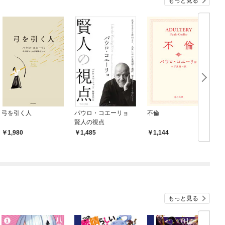
もっと見る
弓を引く人
パウロ・コエーリョ
不倫
賢人の視点
1,980
1,485
1,144
もっと見る