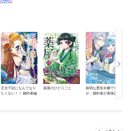
王太子妃になんてなり
薬屋のひとりごと
病弱な悪役令嬢です
たくない！！ 婚約者編
が、婚約者が過保護す
ぎて逃げ出したい(私た
ち犬猿の仲でしたよ
ね！？)