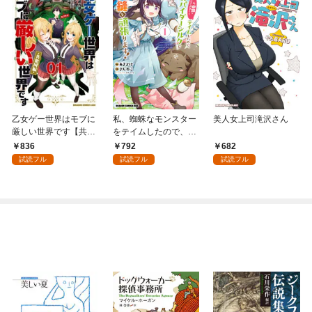
乙女ゲー世界はモブに
私、蜘蛛なモンスター
美人女上司滝沢さん
厳しい世界です【共和
をテイムしたので、ス
国編】 ０１
パイダーシルクで裁縫
836
792
682
を頑張ります！ 1
試読フル
試読フル
試読フル