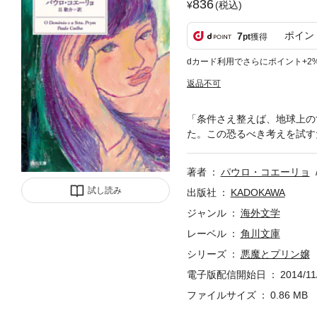
836
(税込)
ポイン
7
pt
獲得
dカード利用でさらにポイント+2
返品不可
「条件さえ整えば、地球上の
た。この恐るべき考えを試す
著者
パウロ・コエーリョ
試し読み
出版社
KADOKAWA
ジャンル
海外文学
レーベル
角川文庫
シリーズ
悪魔とプリン嬢
電子版配信開始日
2014/11
ファイルサイズ
0.86 MB