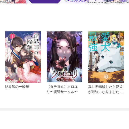
結界師の一輪華
【タテヨミ】クロユ
異世界転移したら愛犬
リ〜復讐サークル〜
が最強になりました ～
シルバーフェンリルと
俺が異世界暮らしを始
めたら～ THE COMIC