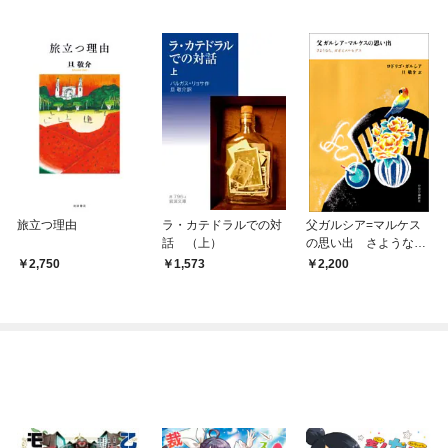
旅立つ理由
ラ・カテドラルでの対
父ガルシア=マルケス
話 （上）
の思い出 さような
ら、ガボとメルセデス
2,750
1,573
2,200