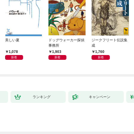
美しい夏
ドッグウォーカー探偵
ジークフリート伝説集
事務所
成
1,078
1,903
1,760
新着
新着
新着
ランキング
キャンペーン