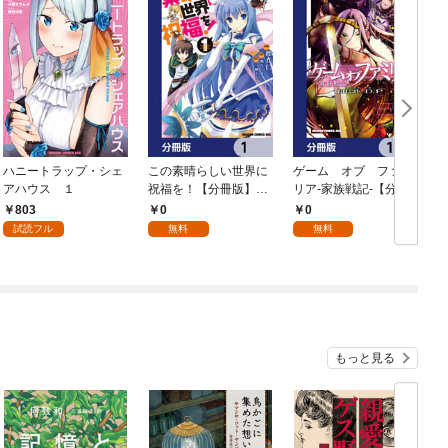
ハニートラップ・シェ
この素晴らしい世界に
ゲーム オブ ファミ
アハウス １
祝福を！【分冊版】
リア-家族戦記-【分冊
イ
1
版】 1
803
0
0
試読フル
無料
無料
もっと見る