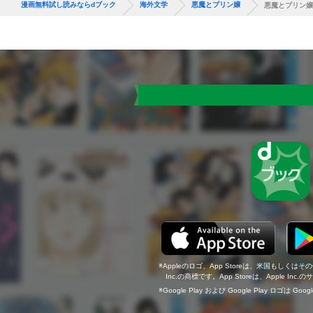
漫画無料試し読みならdブック
海外文学
悪魔とプリン嬢
悪魔とプリン嬢
Appleのロゴ、App Storeは、米国もしくはそ
Inc.の商標です。App Storeは、Apple In
Google Play および Google Play ロゴは Go