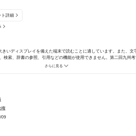
ント詳細
%
大きいディスプレイを備えた端末で読むことに適しています。また、文
、検索、辞書の参照、引用などの機能が使用できません。第二回九州考
開始論の核心を抉る画期的鏡論。
俗
政権
/09