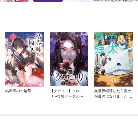
結界師の一輪華
【タテヨミ】クロユ
異世界転移したら愛犬
リ〜復讐サークル〜
が最強になりました ～
シルバーフェンリルと
俺が異世界暮らしを始
めたら～ THE COMIC