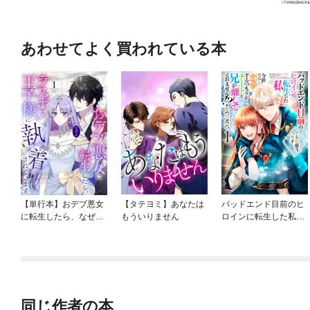
あわせてよく買われている本
【単行本】おデブ悪女
【タテヨミ】あなたは
バッドエンド目前のヒ
に転生したら、なぜか
もういりません
ロインに転生した私、
ラスボス王子様に執着
今世では恋愛するつも
されています
りがチートな兄が離し
てくれません！？@C
OMIC
同じ作者の本