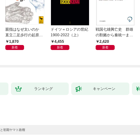
親指はなぜ太いのか
ドイツ＝ロシアの世紀
戦国七雄興亡史 群雄
直立二足歩行の起原に
1900-2022（上）
の割拠から秦統一まで
迫る
の道程
1,870
4,455
2,420
新着
新着
新着
ランキング
キャンペーン
と初期ヤマト政権