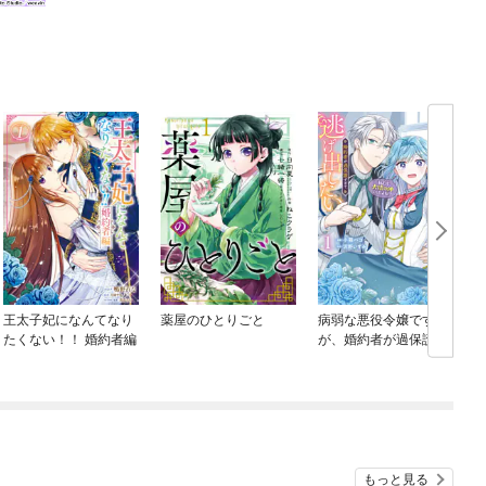
王太子妃になんてなり
薬屋のひとりごと
病弱な悪役令嬢です
たくない！！ 婚約者編
が、婚約者が過保護す
ぎて逃げ出したい(私た
ち犬猿の仲でしたよ
ね！？)
もっと見る