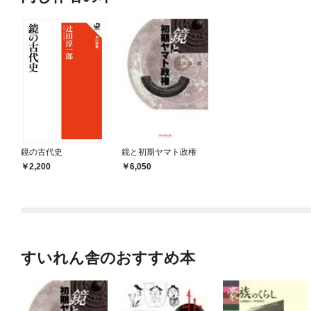
鏡の古代史
鏡と初期ヤマト政権
2,200
6,050
すいれん舎のおすすめ本