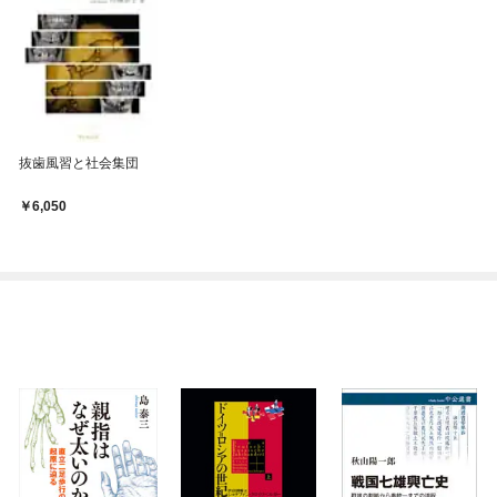
抜歯風習と社会集団
6,050