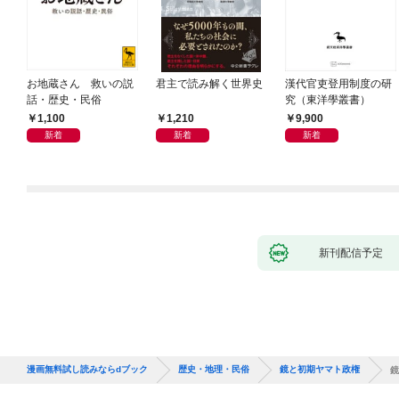
お地蔵さん 救いの説
君主で読み解く世界史
漢代官吏登用制度の研
話・歴史・民俗
究（東洋學叢書）
1,100
1,210
9,900
新着
新着
新着
新刊配信予定
漫画無料試し読みならdブック
歴史・地理・民俗
鏡と初期ヤマト政権
鏡