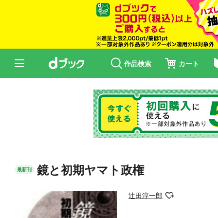
作品検索
カート
鏡と初期ヤマト政権
最新刊
辻田淳一郎