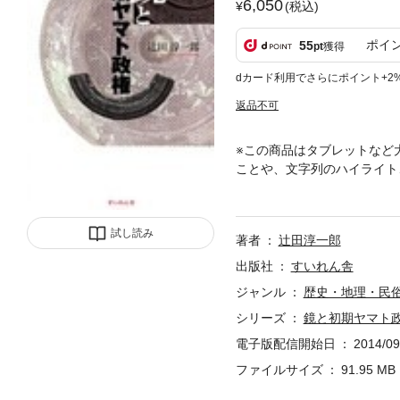
6,050
(税込)
ポイ
55
pt
獲得
dカード利用でさらにポイント+2
返品不可
※この商品はタブレットなど
ことや、文字列のハイライト
破鏡から完形鏡へ、古墳時代
試し読み
著者
辻田淳一郎
出版社
すいれん舎
ジャンル
歴史・地理・民
シリーズ
鏡と初期ヤマト
電子版配信開始日
2014/09
ファイルサイズ
91.95 MB