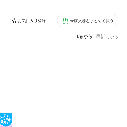
お気に入り登録
未購入巻をまとめて買う
1巻から
|
最新刊から