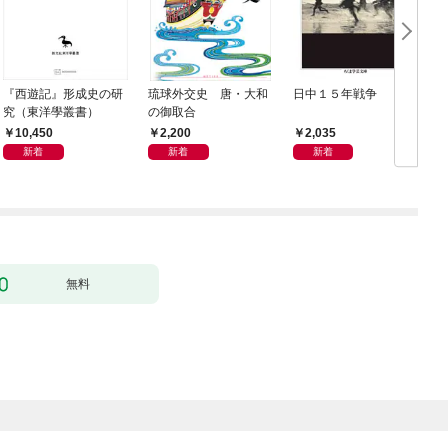
『西遊記』形成史の研
琉球外交史 唐・大和
日中１５年戦争
究（東洋學叢書）
の御取合
10,450
2,200
2,035
新着
新着
新着
無料