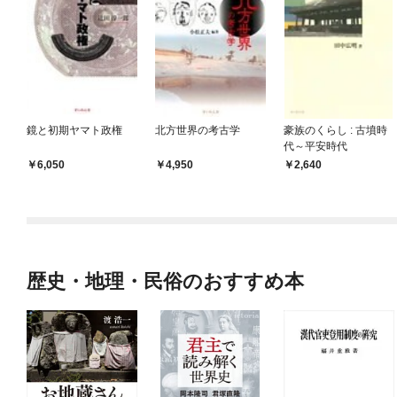
鏡と初期ヤマト政権
北方世界の考古学
豪族のくらし : 古墳時
代～平安時代
6,050
4,950
2,640
歴史・地理・民俗のおすすめ本