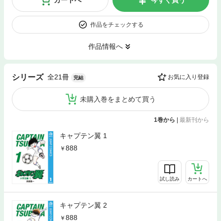
カートへ
今すぐ買う
作品をチェックする
作品情報へ
全21冊
シリーズ
お気に入り登録
完結
未購入巻をまとめて買う
1巻から
|
最新刊から
キャプテン翼 1
888
試し読み
カートへ
キャプテン翼 2
888