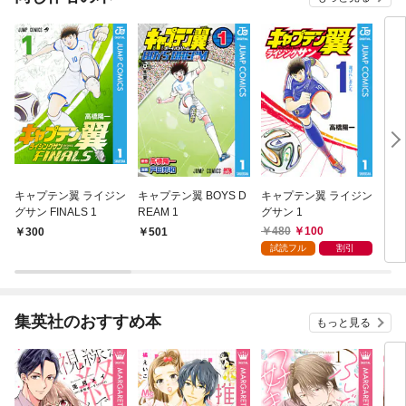
キャプテン翼 ライジン
キャプテン翼 BOYS D
キャプテン翼 ライジン
キャ
グサン FINALS 1
REAM 1
グサン 1
ES 
480
100
300
501
4
試読フル
割引
集英社のおすすめ本
もっと見る