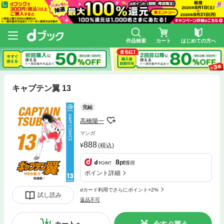
作品検索
カート
はじめての方へ
キャプテン翼 13
完結
高橋陽一
マンガ
888
(税込)
8
pt
獲得
ポイント詳細
dカード利用でさらにポイント+2%
試し読み
返品不可