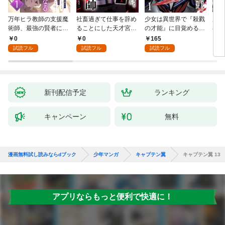
万年ヒラ教師の支援魔
社畜過ぎて仕事を辞め
少女は異世界で『殺戮
魔王
術師、最強の賢者にな
ることにした天才宮廷
の才能』に目覚める
者パ
る～不人気の支援魔術
魔術師～辺境の地でス
(話売り) #1
やっ
0
0
165
2
師は給料泥棒だと魔術
ローライフを夢見る
試読フル
試読フル
試読フル
大学をクビになった
が、不届き者を倒して
が、出世した元教え子
いたら『最果ての魔
たちのおかげで何も困
女』と呼ばれるように
らない件～ 第1話
なる～ 第1話
新刊配信予定
ランキング
キャンペーン
無料
漫画無料試し読みならdブック
少年マンガ
キャプテン翼
キャプテン翼 13
アプリならもっと便利で快適に！