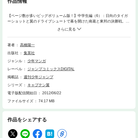
作品情報
【ページ数が多いビッグボリューム版！】中学生編（6）：日向のタイガ
ーショットと翼のドライブシュートで幕を開けた南葛と東邦の決勝戦。先
にハットトリックを決めた日向は、南葛に対し東邦勝利を宣言！ キズだ
らけの翼に勝機はあるのか…!?
著者
高橋陽一
出版社
集英社
ジャンル
少年マンガ
レーベル
ジャンプコミックスDIGITAL
掲載誌
週刊少年ジャンプ
シリーズ
キャプテン翼
電子版配信開始日
2012/06/22
ファイルサイズ
74.17 MB
作品をシェアする