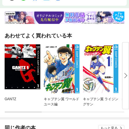
あわせてよく買われている本
GANTZ
キャプテン翼 ワールド
キャプテン翼 ライジン
美悪
ユース編
グサン
同じ作者の本
もっと見る