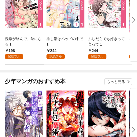
視線が絡んで、熱にな
推し活はベッドの中で
ふしだらでも好きって
パー
る 1
1
言って 1
ーシ
198
244
244
1
試読フル
試読フル
試読フル
試
少年マンガのおすすめ本
もっと見る