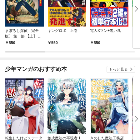
まぼろし探偵〔完全
キングロボ 上巻
電人Xマン+黒い風
ビッ
版〕 第一部 【上】 四･
ンド
六の秘密編
550
550
550
5
少年マンガのおすすめ本
もっと見る
転生したけどステータ
創成魔法の再現者 1
きのした魔法工務店
王位