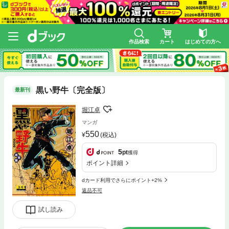
作品検索
カート
はじめての方へ
黒い野牛〔完全版〕
最新刊
堀江卓
マンガ
550
(税込)
5
pt
獲得
ポイント詳細
dカード利用でさらにポイント+2%
返品不可
試し読み