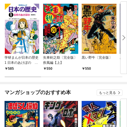
学研まんが日本の歴史
矢車剣之助〔完全版〕
黒い野牛〔完全版〕
忍者
1 日本のあけぼの 原
疾風編【上】
始時代
585
550
550
5
マンガショップのおすすめ本
もっと見る