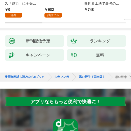
ス「魅力」に全振
異世界工法で最強の家
兆候
り！？(1)
づくりを（コミック）
入れ
0
682
0
748
１
る。
無料
試読フル
新刊配信予定
ランキング
キャンペーン
無料
漫画無料試し読みならdブック
少年マンガ
黒い野牛〔完全版〕
黒い野牛〔
アプリならもっと便利で快適に！