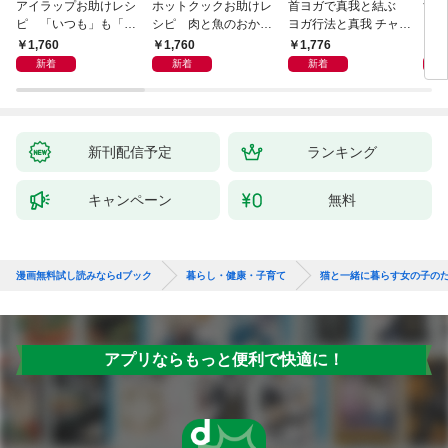
アイラップお助けレシ
ホットクックお助けレ
首ヨガで真我と結ぶ
すご
ピ 「いつも」も「も
シピ 肉と魚のおか
ヨガ行法と真我 チャク
クニ
しも」もおいしい！
ず 少ない材料＆調味
ラと真我の関係 クンダ
した
1,760
1,760
1,776
1,
料で、あとはスイッチ
リーニ上昇体験 次元上
新着
新着
新着
ポン！
昇と真我の関係
新刊配信予定
ランキング
キャンペーン
無料
漫画無料試し読みならdブック
暮らし・健康・子育て
猫と一緒に暮らす女の子の
アプリならもっと便利で快適に！