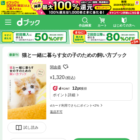
作品検索
カート
はじめての方へ
猫と一緒に暮らす女の子のための飼い方ブック
最新刊
関由香
1,320
(税込)
12
pt
獲得
ポイント詳細
dカード利用でさらにポイント+2%
返品不可
試し読み