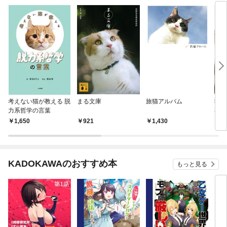
考えない猫が教える 脱
まる文庫
旅猫アルバム
猫を
力系哲学の言葉
専門
1,650
921
1,430
1,
KADOKAWAのおすすめ本
もっと見る