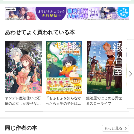
あわせてよく買われている本
ヤンデレ魔法使いは石
「もふもふを知らなか
鍛冶屋ではじめる異世
とん
像の乙女しか愛せない
ったら人生の半分は無
界スローライフ
界放
魔女は愛弟子の熱い口
駄にしていた」シリー
づけでとける 【短編】
ズ
同じ作者の本
もっと見る