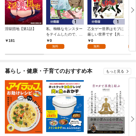
淫獄団地【第1話】
私、蜘蛛なモンスター
乙女ゲー世界はモブに
乙女
をテイムしたので、ス
厳しい世界です【共和
厳し
パイダーシルクで裁縫
国編】【分冊版】 1
国
0
0
8
181
を頑張ります！【分冊
無料
無料
試
版】 1
暮らし・健康・子育てのおすすめ本
もっと見る