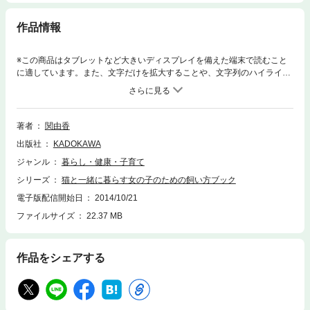
作品情報
※この商品はタブレットなど大きいディスプレイを備えた端末で読むこと
に適しています。また、文字だけを拡大することや、文字列のハイライ
ト、検索、辞書の参照、引用などの機能が使用できません。女性のための
猫の飼い方ハウツー本。仕事との両立や、長期旅行をする場合、結婚や出
産によって、家族が増える場合など、あらゆるシーンにあわせ、人気猫写
真家・関由香氏の写真とともに解説していく。
著者
関由香
出版社
KADOKAWA
ジャンル
暮らし・健康・子育て
シリーズ
猫と一緒に暮らす女の子のための飼い方ブック
電子版配信開始日
2014/10/21
ファイルサイズ
22.37 MB
作品をシェアする