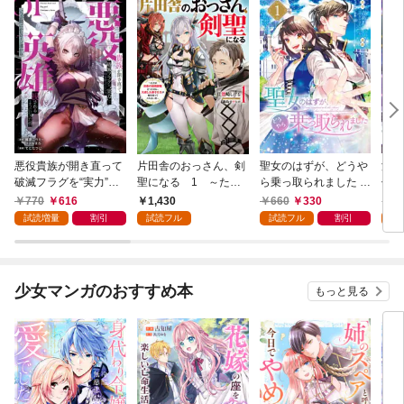
悪役貴族が開き直って
片田舎のおっさん、剣
聖女のはずが、どうや
漆
破滅フラグを“実力”で
聖になる 1 ～ただ
ら乗っ取られました 1
仲間
叩き折っていたら、い
の田舎の剣術師範だっ
巻
ので
770
616
1,430
660
330
6
つの間にかヒロイン達
たのに、大成した弟子
ます
試読増量
割引
試読フル
試読フル
割引
試
から英雄視されるよう
たちが俺を放ってくれ
になった件（コミッ
ない件～
ク） 1巻
少女マンガのおすすめ本
もっと見る