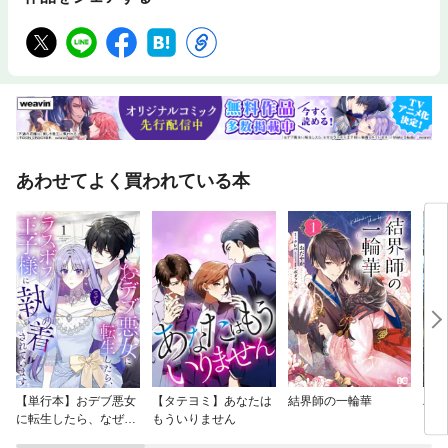
あわせてよく買われている本
【単行本】おデブ悪女
【タテヨミ】あなたは
結界師の一輪華
バッ
に転生したら、なぜか
もういりません
ロイ
ラスボス王子様に執着
今世