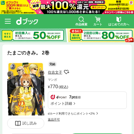
作品検索
カート
はじめての方へ
たまごのきみ。 2巻
完結
住吉文子
マンガ
770
(税込)
7
pt
獲得
ポイント詳細
dカード利用でさらにポイント+2%
返品不可
試し読み