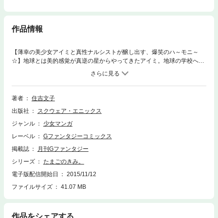
作品情報
【薄幸の美少女アイミと真性ナルシストが醸し出す、爆笑のハ～モニ～
☆】地球とは美的感覚が真逆の星からやってきたアイミ。地球の学校へ通
うやいなや、特殊メイク美少女の神崎真琴と、演劇オーディションで競う
ハメに。アイミに微笑むのは見たこともない勝利の女神か、背後霊かもし
れない不幸の女神か!? 爆笑臨海学校編も収録!! ついにアイミの正体が!?
(C)2006 Yukiko Sumiyoshi
著者
住吉文子
出版社
スクウェア・エニックス
ジャンル
少女マンガ
レーベル
Gファンタジーコミックス
掲載誌
月刊Gファンタジー
シリーズ
たまごのきみ。
電子版配信開始日
2015/11/12
ファイルサイズ
41.07 MB
作品をシェアする