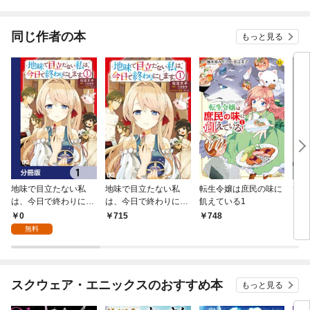
されています
りが
てく
OMI
同じ作者の本
もっと見る
地味で目立たない私
地味で目立たない私
転生令嬢は庶民の味に
ひま
は、今日で終わりにし
は、今日で終わりにし
飢えている1
き幼
ます。【分冊版】 1
ます。 1
版）
0
715
748
2
無料
スクウェア・エニックスのおすすめ本
もっと見る