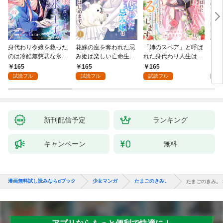
身代わり令嬢を救った
花嫁の座を奪われた忌
「姉のスペア」と呼ば
大好
のは冷酷無慈悲な氷の
み姫は楽しい亡命生活
れた身代わり人生は、
うお
王子の愛でした１
はじめます！１
今日でやめることにし
１
165
165
165
1
ます～辺境で自由を満
試読フル
試読フル
試読フル
試
喫中なので、今さら真
の聖女と言われても知
りません！～１
新刊配信予定
ランキング
キャンペーン
無料
漫画無料試し読みならdブック
少女マンガ
たまごのきみ。
たまごのきみ。 