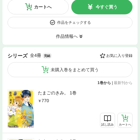
カートへ
今すぐ買う
作品をチェックする
作品情報へ
全4冊
シリーズ
お気に入り登録
完結
未購入巻をまとめて買う
1巻から
|
最新刊から
たまごのきみ。 1巻
770
試し読み
カートへ