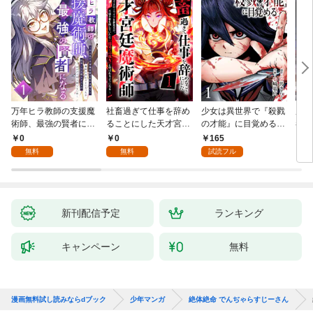
万年ヒラ教師の支援魔
社畜過ぎて仕事を辞め
少女は異世界で『殺戮
魔王
術師、最強の賢者にな
ることにした天才宮廷
の才能』に目覚める
者パ
る～不人気の支援魔術
魔術師～辺境の地でス
(話売り) #1
やっ
0
0
165
2
師は給料泥棒だと魔術
ローライフを夢見る
無料
無料
試読フル
大学をクビになった
が、不届き者を倒して
が、出世した元教え子
いたら『最果ての魔
たちのおかげで何も困
女』と呼ばれるように
らない件～ 第1話
なる～ 第1話
新刊配信予定
ランキング
キャンペーン
無料
漫画無料試し読みならdブック
少年マンガ
絶体絶命 でんぢゃらすじーさん