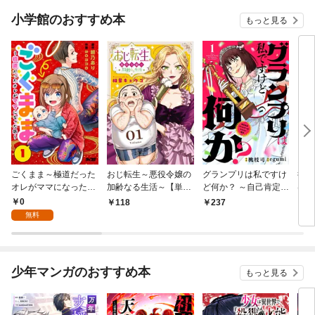
小学館のおすすめ本
もっと見る
ごくまま～極道だった
おじ転生～悪役令嬢の
グランプリは私ですけ
後宮
オレがママになった話
加齢なる生活～【単
ど何か？ ～自己肯定モ
は謎
～【単話】（１）
話】（１）
ンスターのミスコン無
（１
0
118
237
2
双～【単話】（１）
無料
少年マンガのおすすめ本
もっと見る