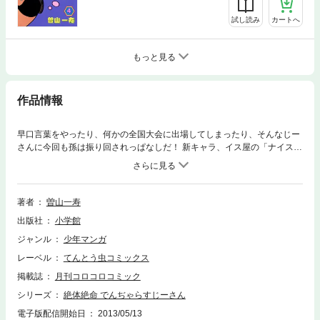
試し読み
カートへ
もっと見る
作品情報
早口言葉をやったり、何かの全国大会に出場してしまったり、そんなじー
さんに今回も孫は振り回されっぱなしだ！ 新キャラ、イス屋の「ナイス斎
藤」登場！！
著者
曽山一寿
出版社
小学館
ジャンル
少年マンガ
レーベル
てんとう虫コミックス
掲載誌
月刊コロコロコミック
シリーズ
絶体絶命 でんぢゃらすじーさん
電子版配信開始日
2013/05/13