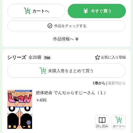
カートへ
今すぐ買う
作品をチェックする
作品情報へ
全20冊
シリーズ
お気に入り登録
完結
未購入巻をまとめて買う
1巻から
|
最新刊から
絶体絶命 でんぢゃらすじーさん（１）
495
試し読み
カートへ