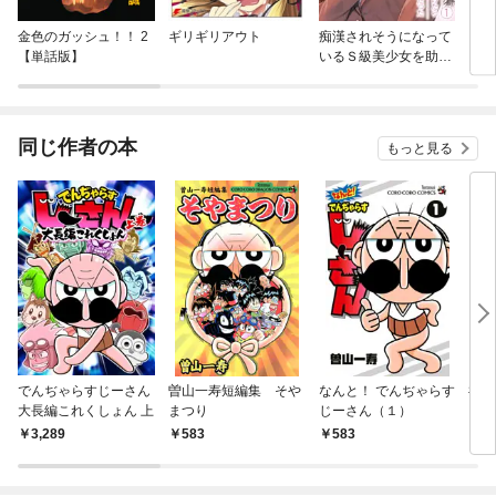
金色のガッシュ！！ 2
ギリギリアウト
痴漢されそうになって
ミラ
【単話版】
いるＳ級美少女を助け
たら隣の席の幼馴染だ
った
同じ作者の本
もっと見る
でんぢゃらすじーさん
曽山一寿短編集 そや
なんと！ でんぢゃらす
神た
大長編これくしょん 上
まつり
じーさん（１）
3,289
583
583
4