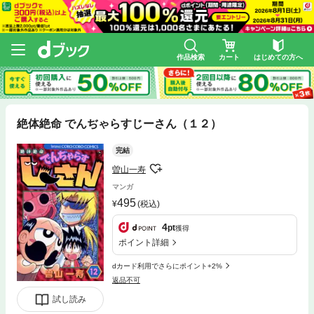
作品検索
カート
はじめての方へ
絶体絶命 でんぢゃらすじーさん（１２）
完結
曽山一寿
マンガ
495
(税込)
4
pt
獲得
ポイント詳細
dカード利用でさらにポイント+2%
返品不可
試し読み