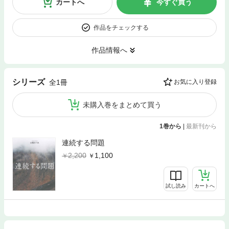
カートへ
今すぐ買う
作品をチェックする
作品情報へ
シリーズ
全1冊
お気に入り登録
未購入巻をまとめて買う
1巻から
|
最新刊から
連続する問題
2,200
1,100
試し読み
カートへ