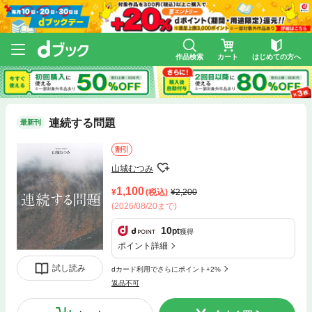
作品検索
カート
はじめての方へ
連続する問題
最新刊
割引
山城むつみ
1,100
(税込)
2,200
(2026/08/20まで)
10
pt
獲得
ポイント詳細
試し読み
dカード利用でさらにポイント+2%
返品不可