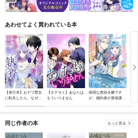
あわせてよく買われている本
【単行本】おデブ悪女
【タテヨミ】あなたは
病弱な悪役令嬢です
妹は
に転生したら、なぜか
もういりません
が、婚約者が過保護す
ラスボス王子様に執着
ぎて逃げ出したい(私
されています
たち犬猿の仲でしたよ
ね！？)
同じ作者の本
もっと見る