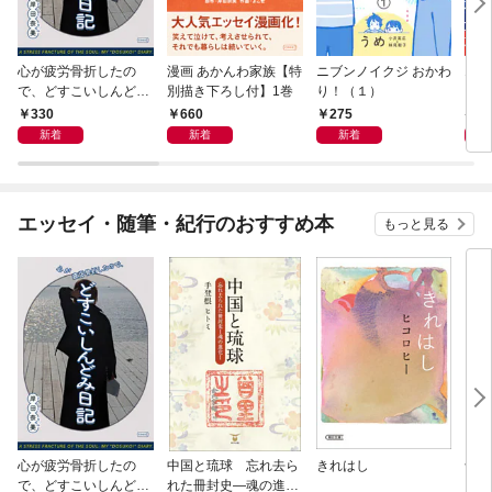
心が疲労骨折したの
漫画 あかんわ家族【特
ニブンノイクジ おかわ
エン
で、どすこいしんどみ
別描き下ろし付】1巻
り！（１）
ン桜
日記
（１
330
660
275
7
新着
新着
新着
エッセイ・随筆・紀行のおすすめ本
もっと見る
心が疲労骨折したの
中国と琉球 忘れ去ら
きれはし
母が
で、どすこいしんどみ
れた冊封史―魂の進化