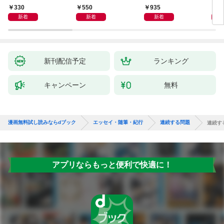
日記
―
330
550
935
1,
新着
新着
新着
新刊配信予定
ランキング
キャンペーン
無料
漫画無料試し読みならdブック
エッセイ・随筆・紀行
連続する問題
連続す
アプリならもっと便利で快適に！