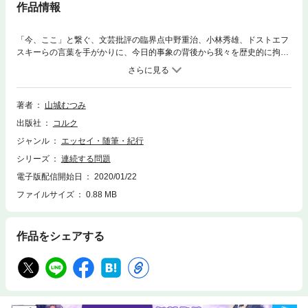
作品情報
「今、ここ」と繋ぐ、文芸批評の臨界点中野重治、小林秀雄、ドストエフ
スキーらの言葉を手がかりに、今日的事象の背後から我々を歴史的に拘束
する「問題」を読み解く。代表作『ドストエフスキー』に並走する野心的
時評集。書き下ろし「補論切断のための諸断片」収録。
著者
山城むつみ
出版社
コルク
ジャンル
エッセイ・随筆・紀行
シリーズ
連続する問題
電子版配信開始日
2020/01/22
ファイルサイズ
0.88 MB
作品をシェアする