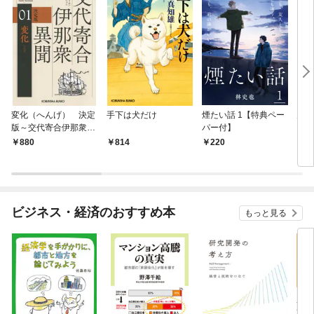
変化（へんげ） 決定
手下は犬だけ
煙たい話 1【特典ペー
鬼役
版～交代寄合伊那衆異
パー付】
聞（1）～
880
814
220
7
ビジネス・経済のおすすめ本
もっと見る