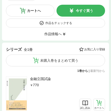
カートへ
今すぐ買う
作品をチェックする
作品情報へ
シリーズ
全1冊
お気に入り登録
未購入巻をまとめて買う
1巻から
|
最新刊から
金融立国試論
770
試し読み
カートへ