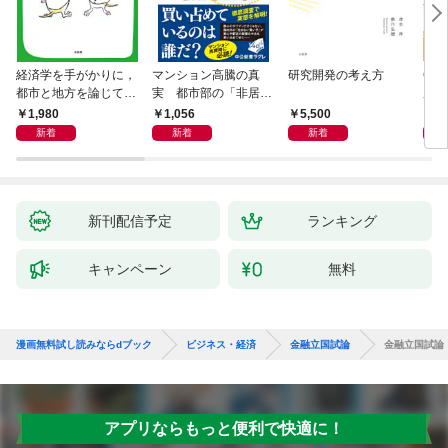
経済学を手がかりに，
マンション高騰の真
研究開発の考え方
Cla
都市と地方を論じてみ
実 都市部の「非居住
用術
よう
化」が街を壊す
爆速
1,980
1,056
5,500
2,
新着
新着
新着
新刊配信予定
ランキング
キャンペーン
無料
漫画無料試し読みならdブック
ビジネス・経済
金融立国試論
金融立国試論
アプリならもっと便利で快適に！