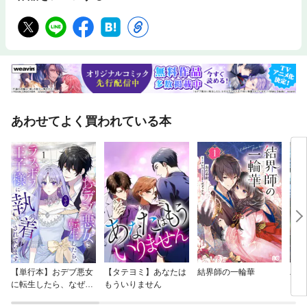
あわせてよく買われている本
【単行本】おデブ悪女
【タテヨミ】あなたは
結界師の一輪華
バッ
に転生したら、なぜか
もういりません
ロイ
ラスボス王子様に執着
今世