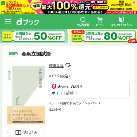
作品検索
カート
はじめての方へ
金融立国試論
最新刊
櫻川昌哉
770
(税込)
7
pt
獲得
ポイント詳細
dカード利用でさらにポイント+2%
返品不可
試し読み