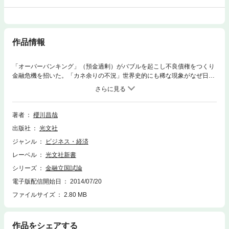
作品情報
「オーバーバンキング」（預金過剰）がバブルを起こし不良債権をつくり
金融危機を招いた。「カネ余りの不況」世界史的にも稀な現象がなぜ日本
で起きたのか？ マクロの視点で読み解く。
著者
櫻川昌哉
出版社
光文社
ジャンル
ビジネス・経済
レーベル
光文社新書
シリーズ
金融立国試論
電子版配信開始日
2014/07/20
ファイルサイズ
2.80 MB
作品をシェアする