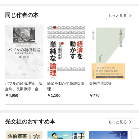
されています
りが
てく
OMI
同じ作者の本
もっと見る
バブルの経済理論 低
経済を動かす単純な論
金融立国試論
金利、長期停滞、金融
理
劣化
4,950
1,100
770
光文社のおすすめ本
もっと見る