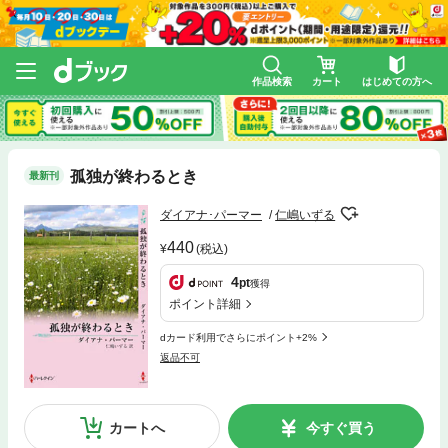
作品検索
カート
はじめての方へ
孤独が終わるとき
最新刊
ダイアナ･パーマー
仁嶋いずる
440
(税込)
4
pt
獲得
ポイント詳細
dカード利用でさらにポイント+2%
返品不可
カートへ
今すぐ買う