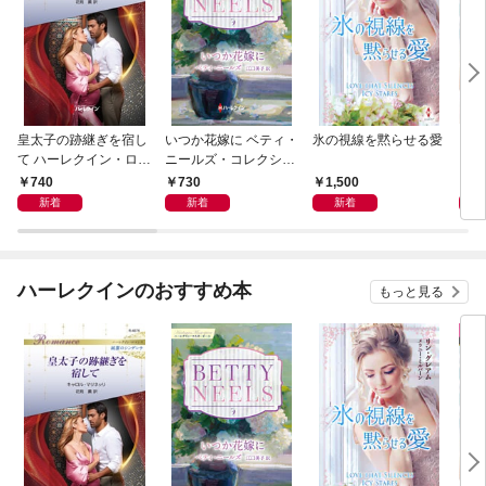
皇太子の跡継ぎを宿し
いつか花嫁に ベティ・
氷の視線を黙らせる愛
いく
て ハーレクイン・ロマ
ニールズ・コレクショ
【ハ
ンス～純潔のシンデレ
ン【ハーレクイン・マ
庫版
740
730
1,500
6
ラ～
スターピース版】
新着
新着
新着
ハーレクインのおすすめ本
もっと見る