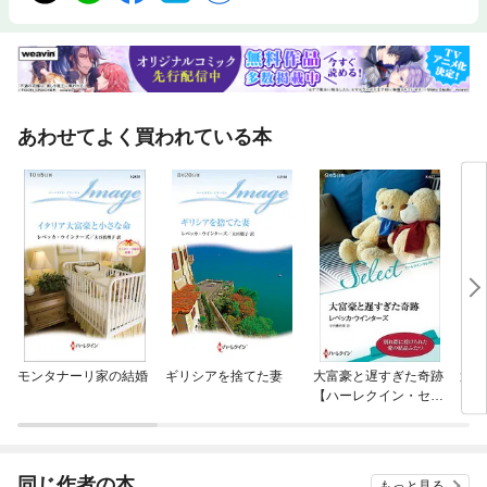
あわせてよく買われている本
モンタナーリ家の結婚
ギリシアを捨てた妻
大富豪と遅すぎた奇跡
運命
【ハーレクイン・セレ
クト版】
同じ作者の本
もっと見る