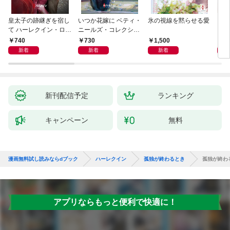
皇太子の跡継ぎを宿し
いつか花嫁に ベティ・
氷の視線を黙らせる愛
いく
て ハーレクイン・ロマ
ニールズ・コレクショ
【ハ
ンス～純潔のシンデレ
ン【ハーレクイン・マ
庫版
740
730
1,500
6
ラ～
スターピース版】
新着
新着
新着
新刊配信予定
ランキング
キャンペーン
無料
漫画無料試し読みならdブック
ハーレクイン
孤独が終わるとき
孤独が終わ
アプリならもっと便利で快適に！