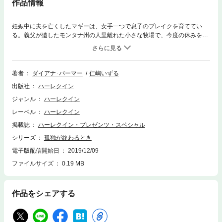
作品情報
妊娠中に夫を亡くしたマギーは、女手一つで息子のブレイクを育ててい
る。義父が遺したモンタナ州の人里離れた小さな牧場で、今度の休みを母
子で過ごすことになり、彼女は複雑な心境だった。息子は隣人の牧場主テ
イトに会うのが待ちきれない様子だが、マギーは無愛想な一人暮らしの男
とかかわり合う気はなかったのだ。
著者
ダイアナ･パーマー
仁嶋いずる
出版社
ハーレクイン
ジャンル
ハーレクイン
レーベル
ハーレクイン
掲載誌
ハーレクイン・プレゼンツ・スペシャル
シリーズ
孤独が終わるとき
電子版配信開始日
2019/12/09
ファイルサイズ
0.19 MB
作品をシェアする