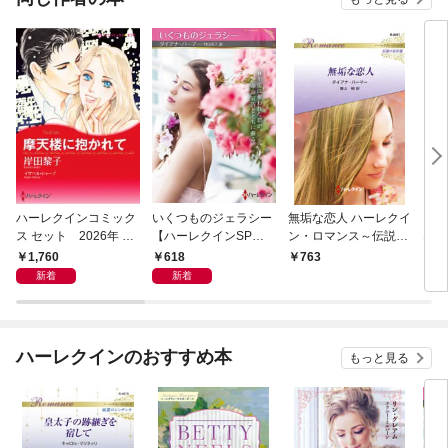
ハーレクインコミック
いくつものジェラシー
無垢な恋人 ハーレクイ
スタ
ス セット 2026年 vo
【ハーレクインSP文
ン・ロマンス～伝説の
なた
l.1216
庫版】
名作選～【ハーレクイ
て～
1,760
618
763
1,
ン・ロマンス版】
新着
新着
ハーレクインのおすすめ本
もっと見る