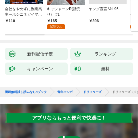
会社をやめずに副業馬
キャシャーンR(話売
ヤング宣言 Vol.95
キミ
主ーホシニネガイヲ
り) #1
(話
ー 1
165
1
110
￥396
試読フル
試
新刊配信予定
ランキング
キャンペーン
無料
漫画無料試し読みならdブック
青年マンガ
ドリフターズ
ドリフターズ（２
アプリならもっと便利で快適に！