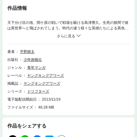
作品情報
天下分け目の地、関ケ原の戦いで戦場を駆ける島津豊久。生死の狭間で彼
は異世界へと飛ばされてしまう。時代の違う様々な英雄たちによる異色の
アクションバトルが、今始まる…!
著者
平野耕太
出版社
少年画報社
ジャンル
青年マンガ
レーベル
ヤングキングアワーズ
掲載誌
ヤングキングアワーズ
シリーズ
ドリフターズ
電子版配信開始日
2013/11/19
ファイルサイズ
46.28 MB
作品をシェアする