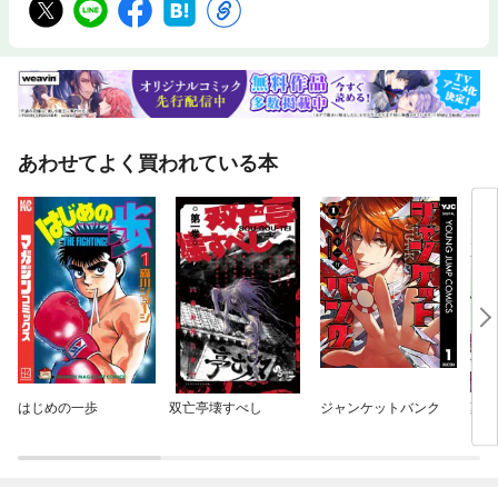
あわせてよく買われている本
はじめの一歩
双亡亭壊すべし
ジャンケットバンク
薬屋