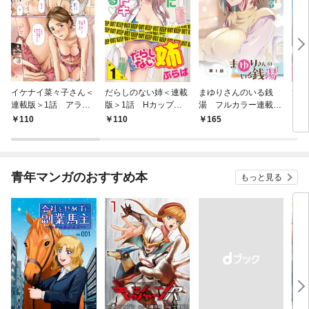
イケナイ菜々子さん＜
だらしのない姉＜連載
まゆりさんのいる銭
元カ
連載版＞1話 アラフ
版＞1話 Hカップの
湯 フルカラー連載
おし
ォー女神と初体験
姉
版 第１話 癒しの谷
話 
110
110
165
1
間からとっておきのご
ノハ
褒美
青年マンガのおすすめ本
もっと見る