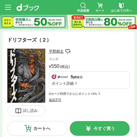
作品検索
カート
はじめての方へ
ドリフターズ（２）
平野耕太
マンガ
550
(税込)
5
pt
獲得
ポイント詳細
dカード利用でさらにポイント+2%
返品不可
試し読み
カートへ
今すぐ買う