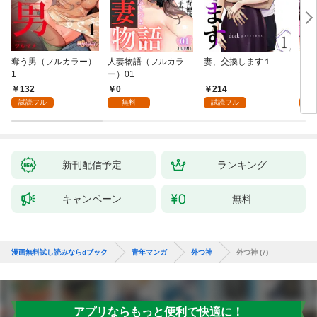
奪う男（フルカラー）
人妻物語（フルカラ
妻、交換します１
ごめ
1
ー）01
ない
132
0
214
1
試読フル
無料
試読フル
試
新刊配信予定
ランキング
キャンペーン
無料
漫画無料試し読みならdブック
青年マンガ
外つ神
外つ神 (7)
アプリならもっと便利で快適に！