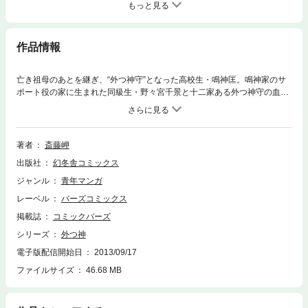
もっと見る
作品情報
亡き祖母のあとを継ぎ、“外つ神守”となった高校生・鳴神匡。鳴神家のサ
ポート役の家に生まれた同級生・野々宮千景と十二家ある外つ神守の血筋
で副担任・狐塚嵩臣の協力で自らの使命を自覚する。教生が外国の邪神に
憑かれた事件で、外つ神界での“師匠”クラマを呼び出した匡。魔王クラマ
の血を吸わせてもらった百鬼に異変が……！？
著者
斎藤岬
出版社
幻冬舎コミックス
ジャンル
青年マンガ
レーベル
バーズコミックス
掲載誌
コミックバーズ
シリーズ
外つ神
電子版配信開始日
2013/09/17
ファイルサイズ
46.68 MB