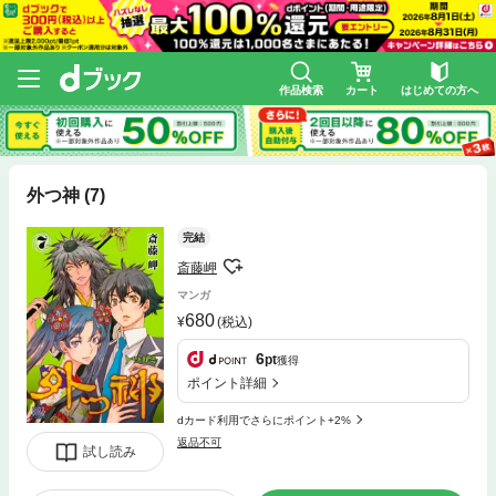
作品検索
カート
はじめての方へ
外つ神 (7)
完結
斎藤岬
マンガ
680
(税込)
6
pt
獲得
ポイント詳細
dカード利用でさらにポイント+2%
返品不可
試し読み