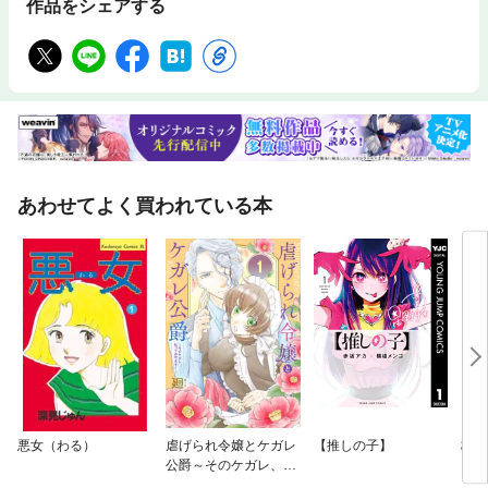
作品をシェアする
あわせてよく買われている本
悪女（わる）
虐げられ令嬢とケガレ
【推しの子】
柊様
公爵～そのケガレ、払
る。
ってみせます！～