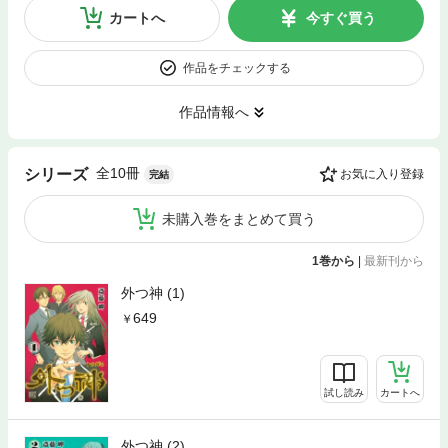
カートへ
今すぐ買う
作品をチェックする
作品情報へ
全10冊
シリーズ
お気に入り登録
完結
未購入巻をまとめて買う
1巻から
|
最新刊から
外つ神 (1)
649
試し読み
カートへ
外つ神 (2)