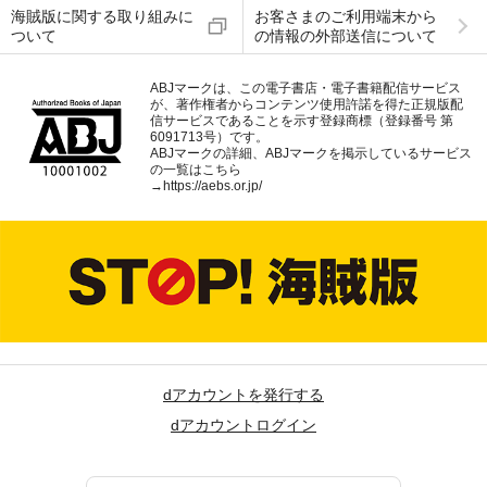
海賊版に関する取り組みに
お客さまのご利用端末から
ついて
の情報の外部送信について
ABJマークは、この電子書店・電子書籍配信サービス
が、著作権者からコンテンツ使用許諾を得た正規版配
信サービスであることを示す登録商標（登録番号 第
6091713号）です。
ABJマークの詳細、ABJマークを掲示しているサービス
の一覧はこちら
→
https://aebs.or.jp/
dアカウントを発行する
dアカウントログイン