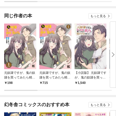
同じ作者の本
もっと見る
元奴隷ですが、鬼の奴
元奴隷ですが、鬼の奴
【小説版】 元奴隷です
警視
隷を買ってみたら精力
隷を買ってみたら精力
が、鬼の奴隷を買って
子限
が強すぎるので捨てた
が強すぎるので捨てた
みたら精力が強すぎる
198
715
1,540
6
い…… 【分冊版】 1
い…… (1) 【電子限定
ので捨てたい…… 【電
おまけ付き】
子限定おまけ付き】
幻冬舎コミックスのおすすめ本
もっと見る