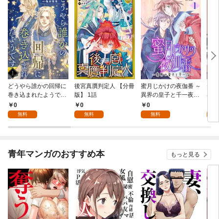
どうやら誰かの回帰に
後宮真贋判定人 【分冊
蜜月じかけの夜伽番 ～
美貌
巻き込まれたようです
版】 1話
異界の皇子と千一夜～
界で
【分冊版】 1話
【分冊版】 1話
たか
0
0
0
0
版】
無料
無料
無料
青年マンガのおすすめ本
もっと見る