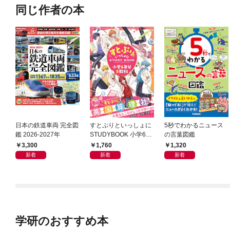
同じ作者の本
日本の鉄道車両 完全図
すとぷりといっしょに
5秒でわかるニュース
鑑 2026-2027年
STUDYBOOK 小学6年
の言葉図鑑
分5教科
3,300
1,760
1,320
新着
新着
新着
学研のおすすめ本