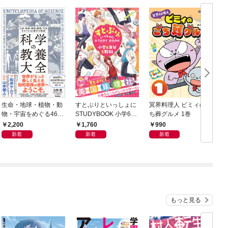
生命・地球・植物・動
すとぷりといっしょに
冥界料理人 ビミィのご
F
物・宇宙をめぐる46億
STUDYBOOK 小学6年
ち葬グルメ 1巻
年の物語 科学の教養大
分5教科
2,200
1,760
990
全
新着
新着
新着
もっと見る