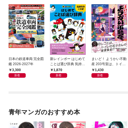
日本の鉄道車両 完全図
新レインボー はじめて
まいど！ ようかい不動
鑑 2026-2027年
ことば選び辞典 気持ち
産 203号室は、トイレ
のことば
の花子さんの部屋？
3,300
1,870
1,430
新着
新着
新着
青年マンガのおすすめ本