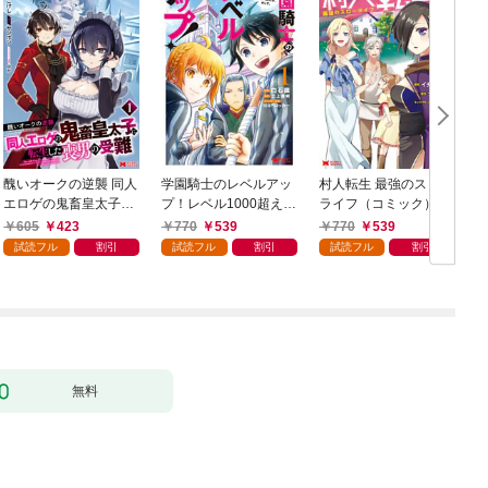
醜いオークの逆襲 同人
学園騎士のレベルアッ
村人転生 最強のスロー
エロゲの鬼畜皇太子に
プ！レベル1000超えの
ライフ（コミック） 1
転生した喪男の受難
転生者、落ちこぼれク
605
423
770
539
770
539
（コミック） 1
ラスに入学。そして、
試読フル
割引
試読フル
割引
試読フル
割引
（コミック） 1
ク
無料