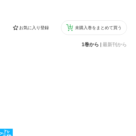
お気に入り登録
未購入巻をまとめて買う
1巻から
|
最新刊から