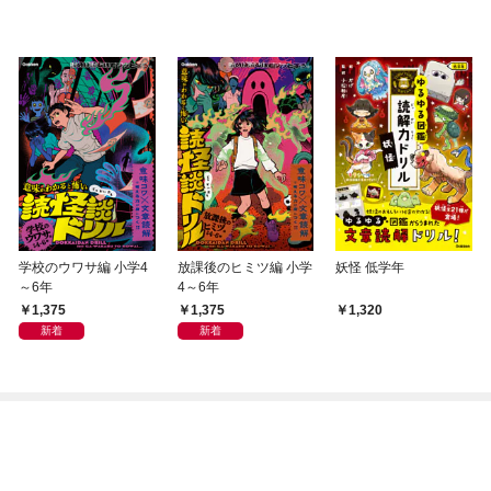
学校のウワサ編 小学4
放課後のヒミツ編 小学
妖怪 低学年
～6年
4～6年
1,375
1,375
1,320
新着
新着