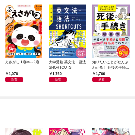
えさがし 1歳半～2歳
大学受験 英文法・語法
知りたいことがぜんぶ
SHORTCUTS
わかる！ 死後の手続き
の超基本
1,078
1,760
1,760
新着
新着
新着