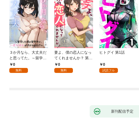
３か月なら、大丈夫だ
妻よ、僕の恋人になっ
ヒトグイ 第1話
と思ってた。～留学し
てくれませんか？ 第1
た僕の留守中に、一途
話
0
0
0
な彼女が汚されるまで
無料
無料
試読フル
～ 1話
新刊配信予定