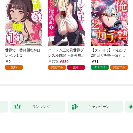
世界で一番綺麗な姉は
ハーレム王の異世界プ
【タテヨミ】1.俺だけ
レベル１ 1
レス漫遊記 ～最強無双
2周目ガチ勢～強すぎ
のおじさんはあらゆる
てゲームバランスを破
0
770
539
71
種族を嫁にする～（コ
壊した～
無料
試読フル
割引
タテヨミ
試読フル
ミック） 1
ランキング
キャンペーン