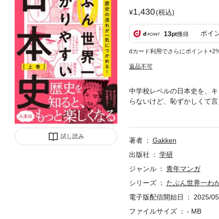
1,430
(税込)
ポイ
13
pt
獲得
dカード利用でさらにポイント+2
返品不可
中学校レベルの日本史を、キ
らないけど、恥ずかしくて言
ンガつき。
試し読み
著者
Gakken
出版社
学研
ジャンル
青年マンガ
シリーズ
たぶん世界一わ
電子版配信開始日
2025/05
ファイルサイズ
- MB