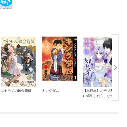
ニセモノの錬金術師
キングダム
【単行本】おデブ悪女
に転生したら、なぜか
ラスボス王子様に執着
されています