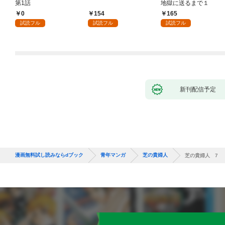
第1話
地獄に送るまで１
0
154
165
試読フル
試読フル
試読フル
新刊配信予定
漫画無料試し読みならdブック
青年マンガ
芝の貴婦人
芝の貴婦人 7