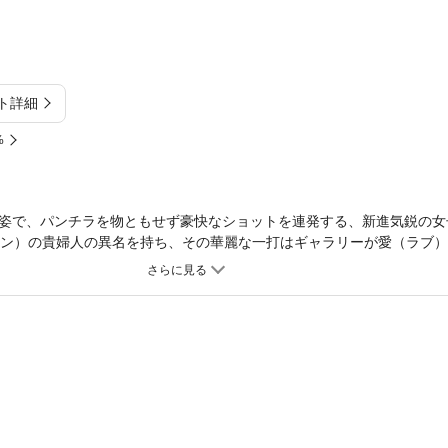
ト詳細
%
姿で、パンチラを物ともせず豪快なショットを連発する、新進気鋭の女
ーン）の貴婦人の異名を持ち、その華麗な一打はギャラリーが愛（ラブ
は新ゴルフ場建設という悲願を持っていた。その夢をめぐって暗躍する
い野望に翻弄されてしまう愛だったが……？ 牛次郎と平野仁のタッグ