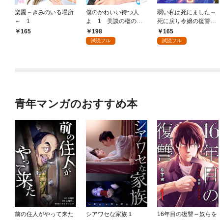
楽園～きみのいる場所
僕のかわいい待つ人
弱い私は死にました～
～ 1
よ 1 美談の檻のな
死に戻り令嬢の復讐
か
～ 1
198
165
165
試読フル
試読フル
青年マンガのおすすめ本
前の住人がやって来た
シアワセな家族１
16年目の復讐～奴らを