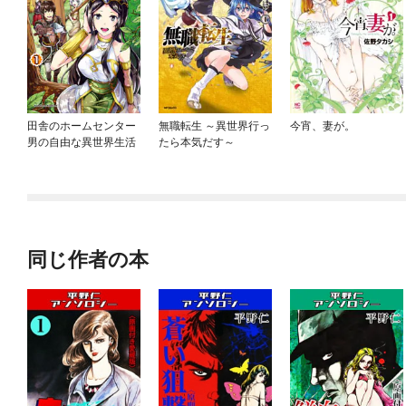
田舎のホームセンター
無職転生 ～異世界行っ
今宵、妻が。
男の自由な異世界生活
たら本気だす～
同じ作者の本