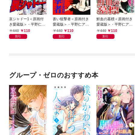
哀シャドー1＜原画付
蒼い狙撃者＜原画付き
鮮血の墓標＜原画付き
き愛蔵版＞・平野仁ア
愛蔵版＞・平野仁アン
愛蔵版＞・平野仁アン
ンソロジー
ソロジー
ソロジー
440
110
440
110
440
110
割引
割引
割引
グループ・ゼロのおすすめ本