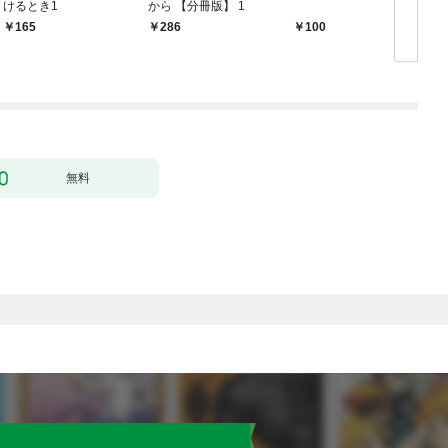
けるとき1
から 【分冊版】 1
版
165
286
100
無料