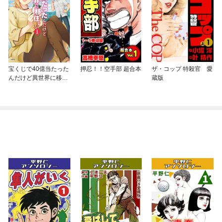
宝くじで40億当たった
押忍！！空手部 超合本
ザ・コップ 特殺官 愛
んだけど異世界に移住
蔵版
する