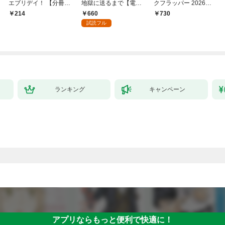
エブリデイ！ 【分冊
地獄に送るまで【電子
クフラッパー 2026年9
版】 1
単行本版】１
月号
660
214
￥730
試読フル
ランキング
キャンペーン
アプリならもっと便利で快適に！