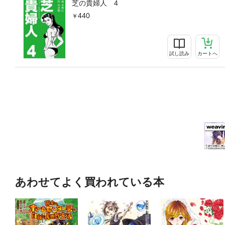
芝の貴婦人 4
440
試し読み
カートへ
あわせてよく買われている本