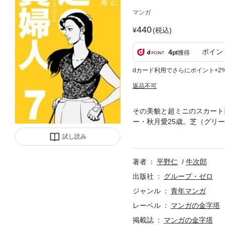
マンガ
440
(税込)
ポイン
4
pt
獲得
dカード利用でさらにポイント+2
返品不可
その美貌と超ミニのスカート
ー・秋月愛25歳。芝（グリ
ほど。そんな愛の恋人・桐山
試し読み
ゼネコン……男たちのドス黒
描かれるゴルフ・ロマン！
著者
平野仁
牛次郎
出版社
グループ・ゼロ
ジャンル
青年マンガ
レーベル
マンガの金字塔
掲載誌
マンガの金字塔