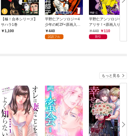
【極！合本シリーズ】
平野仁アンソロジー4
平野仁アンソロジー3
サハラ1巻
少年の町ZF<原画入り
アリサ！<原画入り特
特装版>1
装版>1
版
440
440
110
1,100
試読フル
割引
もっと見る