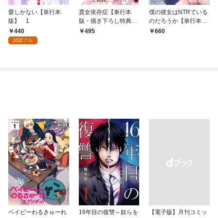
愛しかない【単行本
貴女依存症【単行本
僕の彼女はNTRている
版】 1
版・描き下ろし特典付
のだろうか【単行本
き】 1
版・特典付き】 1
440
495
660
試読フル
ベイビーわるきゅーれ
16年目の復讐～奴らを
【電子版】月刊コミッ