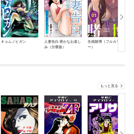
キョムノヒガン
人妻告白 密かなお楽し
生残賭博（フルカラ
み（分冊版）
ー）
もっと見る