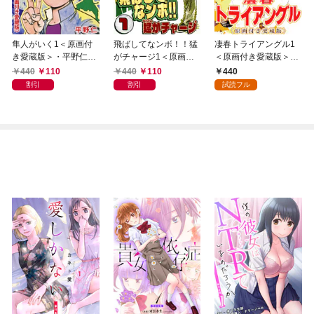
隼人がいく1＜原画付
飛ばしてなンボ！！猛
凄春トライアングル1
き愛蔵版＞・平野仁ア
がチャージ1＜原画付
＜原画付き愛蔵版＞・
ンソロジー
き愛蔵版＞・平野仁ア
平野仁アンソロジー
440
110
440
110
440
ンソロジー
割引
割引
試読フル