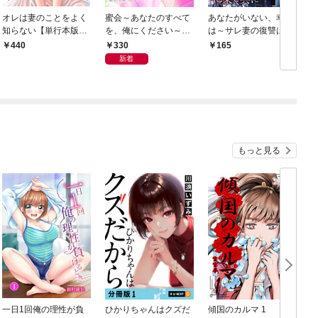
オレは妻のことをよく
蜜会～あなたのすべて
あなたがいない、幸せ
知らない【単行本版】
を、俺にください～
は～サレ妻の復讐は花
1
【単行本版】 1
束と共に～ 1 モラ
330
440
165
ハラ夫
新着
もっと見る
一日1回俺の理性が負
ひかりちゃんはクズだ
傾国のカルマ 1