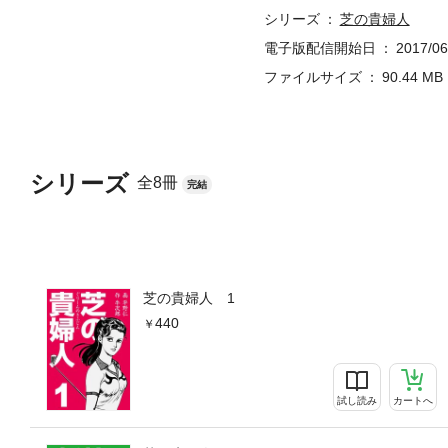
シリーズ
芝の貴婦人
電子版配信開始日
2017/06
ファイルサイズ
90.44 MB
シリーズ
全8冊
完結
芝の貴婦人 1
440
試し読み
カートへ