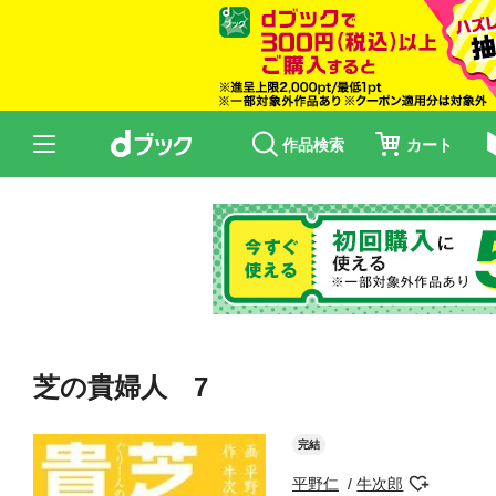
作品検索
カート
芝の貴婦人 7
完結
平野仁
牛次郎