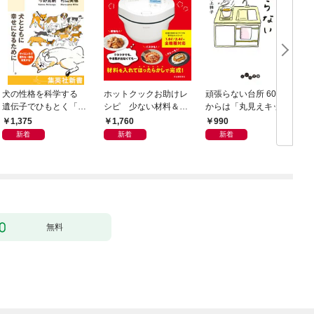
犬の性格を科学する
ホットクックお助けレ
頑張らない台所 60歳
お
遺伝子でひもとく「最
シピ 少ない材料＆調
からは「丸見えキッチ
良の友」の進化
味料で、あとはスイッ
ン」でラクしておいし
1,375
1,760
990
チポン！
い
新着
新着
新着
無料