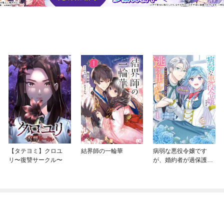
【タテヨミ】クロユ
結界師の一輪華
病弱な悪役令嬢です
リ〜復讐サークル〜
が、婚約者が過保護す
ぎて逃げ出したい(私た
ち犬猿の仲でしたよ
ね！？)