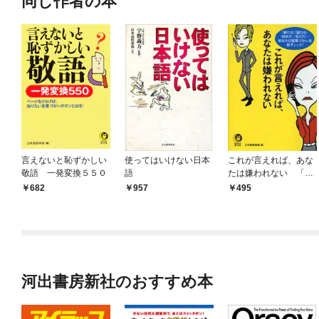
同じ作者の本
言えないと恥ずかしい
使ってはいけない日本
これが言えれば、あな
敬語 一発変換５５０
語
たは嫌われない 「断
り方」「謝り方」「ほ
682
957
495
め方」「叱り方」…あ
なたの言葉づかいを総
チェック！
河出書房新社のおすすめ本