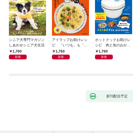
シニア犬専門マガジン
アイラップお助けレシ
ホットクックお助けレ
しあわせシニア犬生活
ピ 「いつも」も「も
シピ 肉と魚のおか
しも」もおいしい！
ず 少ない材料＆調味
1,760
1,760
1,760
料で、あとはスイッチ
新着
新着
新着
ポン！
新刊配信予定