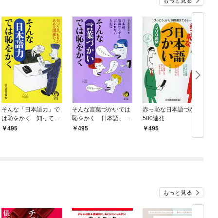
もっと見る
そんな「日本語力」で
そんな言葉づかいでは
赤っ恥な日本語づかい
は恥をかく 知ってる
恥をかく 日本語、常
500連発
つもりが、ああ大間違
識知らずと言われない
495
495
495
い！
ために――
もっと見る