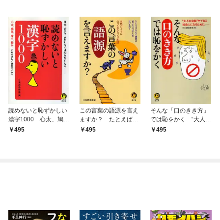
読めないと恥ずかしい
この言葉の語源を言え
そんな「口のきき方」
漢字1000 心太、鳩
ますか？ たとえば、
では恥をかく “大人の
尾、唆す、些か…これ
なんで唐突に「月」と
会話”ができる社会人に
495
495
495
を正しく読めますか？
「スッポン」を比べる
なるために――
の？