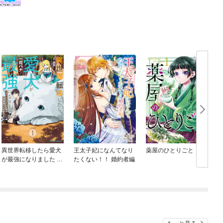
異世界転移したら愛犬
王太子妃になんてなり
薬屋のひとりごと
が最強になりました ～
たくない！！ 婚約者編
シルバーフェンリルと
俺が異世界暮らしを始
めたら～ THE COMIC