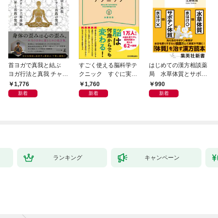
首ヨガで真我と結ぶ
すごく使える脳科学テ
はじめての漢方相談薬
ヨガ行法と真我 チャク
クニック すぐに実践
局 水草体質とサボテ
ラと真我の関係 クンダ
したくなる
ン体質
1,776
1,760
990
リーニ上昇体験 次元上
新着
新着
新着
昇と真我の関係
ランキング
キャンペーン