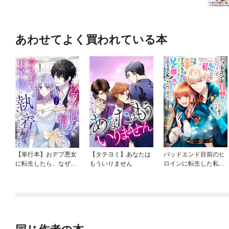
あわせてよく買われている本
【単行本】おデブ悪女
【タテヨミ】あなたは
バッドエンド目前のヒ
に転生したら、なぜか
もういりません
ロインに転生した私、
ラスボス王子様に執着
今世では恋愛するつも
されています
りがチートな兄が離し
てくれません！？@C
OMIC