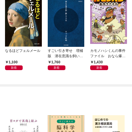
なるほどフェルメール
すごい引き寄せ 増補
カモノハシくんの事件
版 潜在意識を飼い馴
ファイル おなら爆
らす方法
弾！ 危機イッパツ編
1,100
1,760
1,430
新着
新着
新着