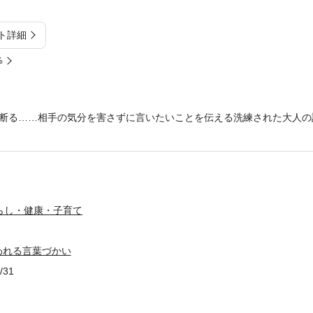
ト詳細
%
断る……相手の気分を害さずに言いたいことを伝える洗練された大人の
らし・健康・子育て
われる言葉づかい
/31