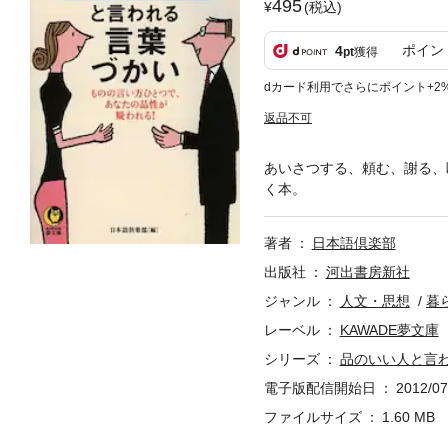
495
(税込)
ポイン
4
pt
獲得
dカード利用でさらにポイント+2
返品不可
あいさつする、頼む、謝る、
く本。
著者
日本語倶楽部
出版社
河出書房新社
ジャンル
人文・思想
暮
レーベル
KAWADE夢文庫
シリーズ
品のいい人と言
電子版配信開始日
2012/07
ファイルサイズ
1.60 MB