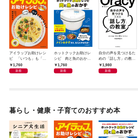
アイラップお助けレシ
ホットクックお助けレ
自分の声を見つけるた
ピ 「いつも」も「も
シピ 肉と魚のおか
めの「話し方」の教
しも」もおいしい！
ず 少ない材料＆調味
室 Ｏｒａｃｙ（オラ
1,760
1,760
1,980
料で、あとはスイッチ
シー）
新着
新着
新着
ポン！
暮らし・健康・子育てのおすすめ本