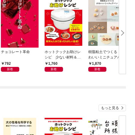
チョコレート革命
ホットクックお助けレ
樹脂粘土でつくる か
シピ 少ない材料＆調
わいいミニチュアパ
味料で、あとはスイッ
ン ベーキングパウダ
792
1,760
1,870
チポン！
ーでふっくらふくら
新着
新着
新着
む！ 電子レンジで乾
燥タイム短縮！
もっと見る