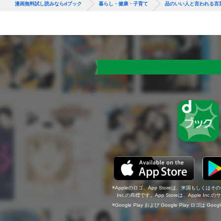
漫画無料試し読みならdブック
暮らし・健康・子育て
品のいい人と言われる言
Appleのロゴ、App Storeは、米国もしくはそ
Inc.の商標です。App Storeは、Apple In
Google Play および Google Play ロゴは Go