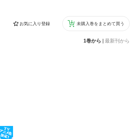
お気に入り登録
未購入巻をまとめて買う
1巻から
|
最新刊から